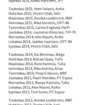
Syyskuu 2015, Aleksi Hyttinen, JPT
Toukokuu 2015, Veeti Valasti, KoKa
Huhtikuu 2015, Pentti Oláh, SeSi
Maaliskuu 2015, Annika Lundström, MBF
Helmikuu 2015, Mika Sorvisto, OPT-86
Tammikuu 2015, Carina Englund, ParPi
Joulukuu 2014, Joonatan Khosravi, TIP-70
Marraskuu 2014, Alex Naumi, KoKa
Lokakuu 2014, Jaakko Juutinen, OPT-86
Syyskuu 2014, Pentti Oláh, SeSi
Toukokuu 2014, Kai Merimaa, Wega
Huhtikuu 2014, Matias Ojala, TuPy
Maaliskuu 2014, Roni Kantola, TuKa
Helmikuu 2014, Riku Anttila, Atlas
Tammikuu 2014, Pinja Eriksson, MBF
Joulukuu 2013, Pauli Hietikko, PT Espoo
Marraskuu 2013, Roope Kantola, TuKa
Lokakuu 2013, Alex Naumi, KoKa
Syyskuu 2013, Toni Soine, PT Espoo
Toukokuu 2013, Annika Lundström, MBF
Huhtikuu 2013, Pentti Oláh, SeSi