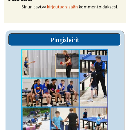
Sinun täytyy
kirjautua sisään
kommentoidaksesi.
Pingisleirit