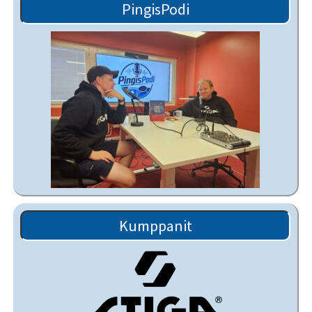
PingisPodi
Kumppanit