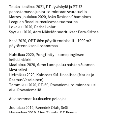
Touko-kesäkuu 2021, PT Jyväskylä ja PT 75
panostamassa junioritoimintaan seuratuella
Marras-joulukuu 2020, Asko Rasinen Champions
Leaguen finaaliturnauksessa tuomarina
Lokakuu 2020, Perhe Ikolat
Syyskuu 2020, Aaro Mäkelän suoritukset Para-SM:ssä
Kesä 2020, OPT-86:n pöytätennishalli – 1000m2
pöytätenniksen ilosanomaa
Huhtikuu 2020, Pongfinity – somepingiksen
keihäänkärki
Maaliskuu 2020, Yumo Luon paluu naisten Suomen
Mestariksi
Helmikuu 2020, Kaksoset SM-finaalissa (Matias ja
Rasmus Vesalainen)
Tammikuu 2020, PT-60, Rovaniemi, toiminnan uusi
alku Rovaniemellä
Aikaisemmat kuukauden pelaajat
Joulukuu 2019, Benedek Oláh, SeSi
Marraskuu 2019, Aino Tapola, PT Espoo