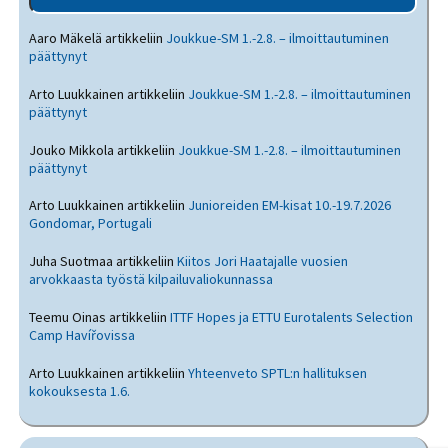
Aaro Mäkelä
artikkeliin
Joukkue-SM 1.-2.8. – ilmoittautuminen
päättynyt
Arto Luukkainen
artikkeliin
Joukkue-SM 1.-2.8. – ilmoittautuminen
päättynyt
Jouko Mikkola
artikkeliin
Joukkue-SM 1.-2.8. – ilmoittautuminen
päättynyt
Arto Luukkainen
artikkeliin
Junioreiden EM-kisat 10.-19.7.2026
Gondomar, Portugali
Juha Suotmaa
artikkeliin
Kiitos Jori Haatajalle vuosien
arvokkaasta työstä kilpailuvaliokunnassa
Teemu Oinas
artikkeliin
ITTF Hopes ja ETTU Eurotalents Selection
Camp Havířovissa
Arto Luukkainen
artikkeliin
Yhteenveto SPTL:n hallituksen
kokouksesta 1.6.