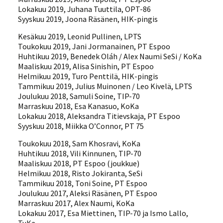
Lokakuu 2019, Juhana Tuuttila, OPT-86
Syyskuu 2019, Joona Räsänen, HIK-pingis
Kesäkuu 2019, Leonid Pullinen, LPTS
Toukokuu 2019, Jani Jormanainen, PT Espoo
Huhtikuu 2019, Benedek Oláh / Alex Naumi SeSi / KoKa
Maaliskuu 2019, Alisa Sinishin, PT Espoo
Helmikuu 2019, Turo Penttilä, HIK-pingis
Tammikuu 2019, Julius Muinonen / Leo Kivelä, LPTS
Joulukuu 2018, Samuli Soine, TIP-70
Marraskuu 2018, Esa Kanasuo, KoKa
Lokakuu 2018, Aleksandra Titievskaja, PT Espoo
Syyskuu 2018, Miikka O’Connor, PT 75
Toukokuu 2018, Sam Khosravi, KoKa
Huhtikuu 2018, Vili Kinnunen, TIP-70
Maaliskuu 2018, PT Espoo (joukkue)
Helmikuu 2018, Risto Jokiranta, SeSi
Tammikuu 2018, Toni Soine, PT Espoo
Joulukuu 2017, Aleksi Räsänen, PT Espoo
Marraskuu 2017, Alex Naumi, KoKa
Lokakuu 2017, Esa Miettinen, TIP-70 ja Ismo Lallo,
TuKa