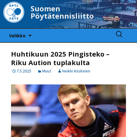
Suomen
Pöytätennisliitto
Siirry
Haku:
Valikko
sisältöön
Huhtikuun 2025 Pingisteko –
Riku Aution tuplakulta
7.5.2025
Muut
Heikki Kiiskinen