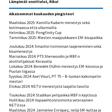
Lämpimät onnittelut, Riku!
Aikaisemmat kuukauden pingisteot
Maaliskuu 2025: Kamilla Kadarin menestys sekä
kotimaassa että ulkomailla
Helmikuu 2025: Pongfinity Cup
Tammikuu 2025: Miesten maajoukkueen EM-kisapaikka
Joulukuu 2024: Smashin toiminnan laajeneminen sekä
kisamenestys
Marraskuu 2024: PTS Sherwoodin ja MBF:n
aloittelijakisat Keravalla
Lokakuu 2024: Benedek Oláhin menestys EM-kisoissa ja
Puolan liigassa
Syyskuu 2024: Axel Visuri, PT 75 – B-luokan kaksinpelin
mestari
Elokuu 2024: NETU menestystä laajalla tasolla
Toukokuu 2024: Stadikan pelipaikka MBF:n käytössä
Huhtikuu 2024: Vapaaehtoistoiminta veteraanien
NETU:ssa
Maaliskuu 2024: Jaimielee Enriquez, neljä SM-kultaa ja