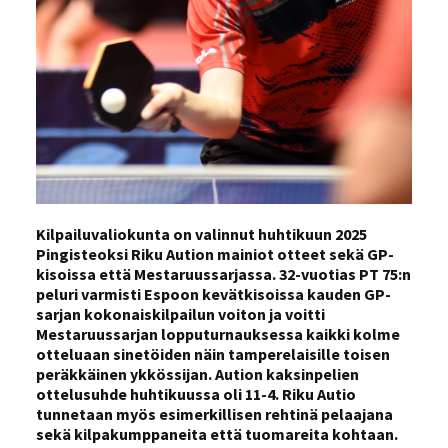
Kilpailuvaliokunta on valinnut huhtikuun 2025
Pingisteoksi Riku Aution mainiot otteet sekä GP-
kisoissa että Mestaruussarjassa. 32-vuotias PT 75:n
peluri varmisti Espoon kevätkisoissa kauden GP-
sarjan kokonaiskilpailun voiton ja voitti
Mestaruussarjan lopputurnauksessa kaikki kolme
otteluaan sinetöiden näin tamperelaisille toisen
peräkkäinen ykkössijan. Aution kaksinpelien
ottelusuhde huhtikuussa oli 11-4. Riku Autio
tunnetaan myös esimerkillisen rehtinä pelaajana
sekä kilpakumppaneita että tuomareita kohtaan.