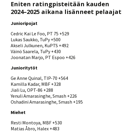
Eniten ratingpisteitään kauden
2024–2025 aikana lisänneet pelaajat
Junioripojat
Cedric Kai Le Foo, PT 75 +529
Lukas Saukko, TuPy +500
Akseli Julkunen, KuPTS +492
Väinö Saarela, TuPy +430
Joonatan Marjo, PT Espoo +426
Junioritytöt
Ge Anne Quinal, TIP-70 +564
Kamilla Kadar, MBF +328
Jiali Lu, OPT-86 +288
Yenuli Amarasinghe, Smash +226
Oshadini Amarasinghe, Smash +195
Miehet
Resti Montoya, MBF +530
Matias Åbro, Halex +483