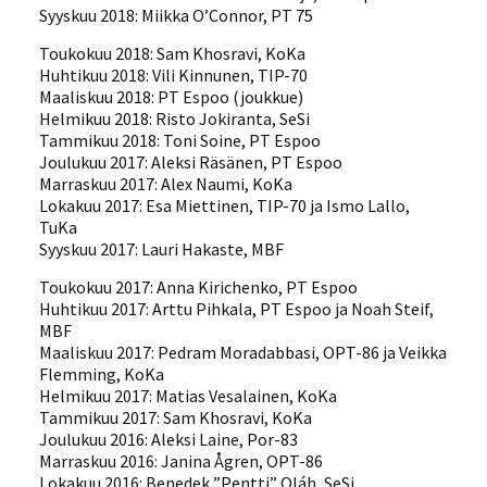
Syyskuu 2018: Miikka O’Connor, PT 75
Toukokuu 2018: Sam Khosravi, KoKa
Huhtikuu 2018: Vili Kinnunen, TIP-70
Maaliskuu 2018: PT Espoo (joukkue)
Helmikuu 2018: Risto Jokiranta, SeSi
Tammikuu 2018: Toni Soine, PT Espoo
Joulukuu 2017: Aleksi Räsänen, PT Espoo
Marraskuu 2017: Alex Naumi, KoKa
Lokakuu 2017: Esa Miettinen, TIP-70 ja Ismo Lallo,
TuKa
Syyskuu 2017: Lauri Hakaste, MBF
Toukokuu 2017: Anna Kirichenko, PT Espoo
Huhtikuu 2017: Arttu Pihkala, PT Espoo ja Noah Steif,
MBF
Maaliskuu 2017: Pedram Moradabbasi, OPT-86 ja Veikka
Flemming, KoKa
Helmikuu 2017: Matias Vesalainen, KoKa
Tammikuu 2017: Sam Khosravi, KoKa
Joulukuu 2016: Aleksi Laine, Por-83
Marraskuu 2016: Janina Ågren, OPT-86
Lokakuu 2016: Benedek ”Pentti” Oláh, SeSi