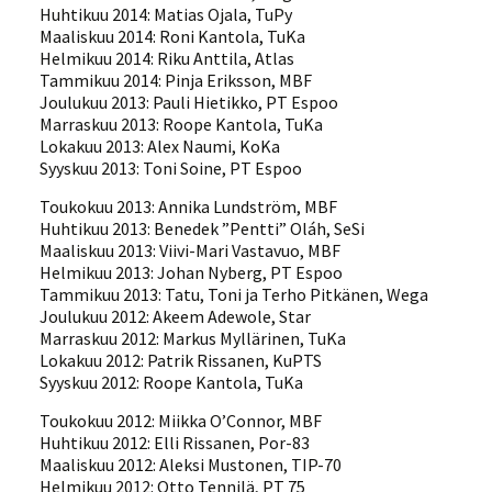
Huhtikuu 2014: Matias Ojala, TuPy
Maaliskuu 2014: Roni Kantola, TuKa
Helmikuu 2014: Riku Anttila, Atlas
Tammikuu 2014: Pinja Eriksson, MBF
Joulukuu 2013: Pauli Hietikko, PT Espoo
Marraskuu 2013: Roope Kantola, TuKa
Lokakuu 2013: Alex Naumi, KoKa
Syyskuu 2013: Toni Soine, PT Espoo
Toukokuu 2013: Annika Lundström, MBF
Huhtikuu 2013: Benedek ”Pentti” Oláh, SeSi
Maaliskuu 2013: Viivi-Mari Vastavuo, MBF
Helmikuu 2013: Johan Nyberg, PT Espoo
Tammikuu 2013: Tatu, Toni ja Terho Pitkänen, Wega
Joulukuu 2012: Akeem Adewole, Star
Marraskuu 2012: Markus Myllärinen, TuKa
Lokakuu 2012: Patrik Rissanen, KuPTS
Syyskuu 2012: Roope Kantola, TuKa
Toukokuu 2012: Miikka O’Connor, MBF
Huhtikuu 2012: Elli Rissanen, Por-83
Maaliskuu 2012: Aleksi Mustonen, TIP-70
Helmikuu 2012: Otto Tennilä, PT 75