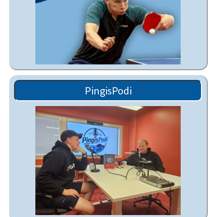
PingisPodi