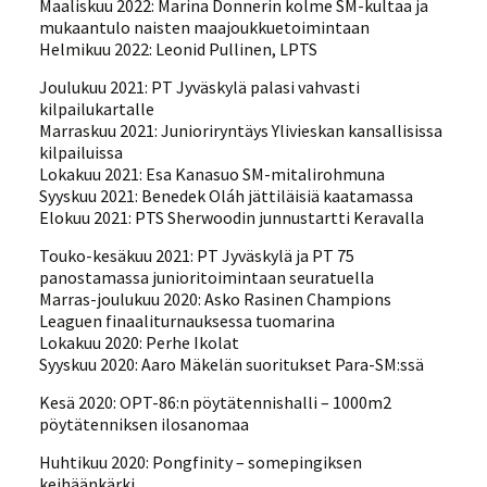
Maaliskuu 2022: Marina Donnerin kolme SM-kultaa ja
mukaantulo naisten maajoukkuetoimintaan
Helmikuu 2022: Leonid Pullinen, LPTS
Joulukuu 2021: PT Jyväskylä palasi vahvasti
kilpailukartalle
Marraskuu 2021: Junioriryntäys Ylivieskan kansallisissa
kilpailuissa
Lokakuu 2021: Esa Kanasuo SM-mitalirohmuna
Syyskuu 2021: Benedek Oláh jättiläisiä kaatamassa
Elokuu 2021: PTS Sherwoodin junnustartti Keravalla
Touko-kesäkuu 2021: PT Jyväskylä ja PT 75
panostamassa junioritoimintaan seuratuella
Marras-joulukuu 2020: Asko Rasinen Champions
Leaguen finaaliturnauksessa tuomarina
Lokakuu 2020: Perhe Ikolat
Syyskuu 2020: Aaro Mäkelän suoritukset Para-SM:ssä
Kesä 2020: OPT-86:n pöytätennishalli – 1000m2
pöytätenniksen ilosanomaa
Huhtikuu 2020: Pongfinity – somepingiksen
keihäänkärki