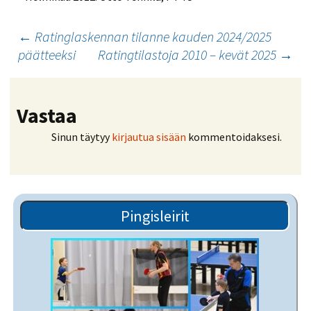
Artikkelien
←
Ratinglaskennan tilanne kauden 2024/2025
päätteeksi
Ratingtilastoja 2010 – kevät 2025
→
selaus
Vastaa
Sinun täytyy
kirjautua sisään
kommentoidaksesi.
Pingisleirit