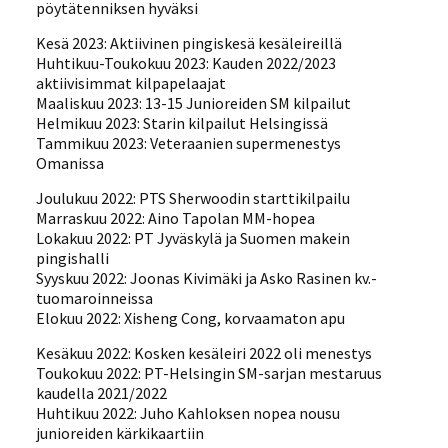
pöytätenniksen hyväksi
Kesä 2023: Aktiivinen pingiskesä kesäleireillä
Huhtikuu-Toukokuu 2023: Kauden 2022/2023
aktiivisimmat kilpapelaajat
Maaliskuu 2023: 13-15 Junioreiden SM kilpailut
Helmikuu 2023: Starin kilpailut Helsingissä
Tammikuu 2023: Veteraanien supermenestys
Omanissa
Joulukuu 2022: PTS Sherwoodin starttikilpailu
Marraskuu 2022: Aino Tapolan MM-hopea
Lokakuu 2022: PT Jyväskylä ja Suomen makein
pingishalli
Syyskuu 2022: Joonas Kivimäki ja Asko Rasinen kv.-
tuomaroinneissa
Elokuu 2022: Xisheng Cong, korvaamaton apu
Kesäkuu 2022: Kosken kesäleiri 2022 oli menestys
Toukokuu 2022: PT-Helsingin SM-sarjan mestaruus
kaudella 2021/2022
Huhtikuu 2022: Juho Kahloksen nopea nousu
junioreiden kärkikaartiin