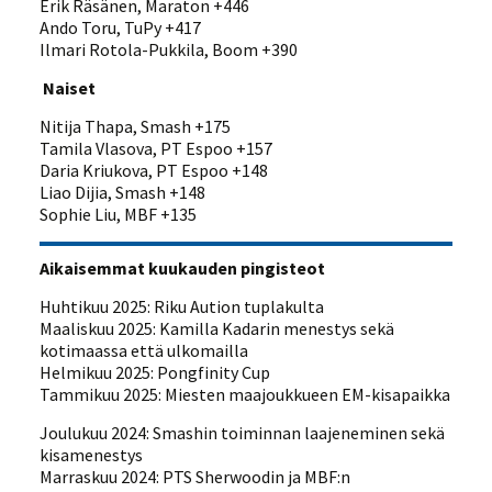
Erik Räsänen, Maraton +446
Ando Toru, TuPy +417
Ilmari Rotola-Pukkila, Boom +390
Naiset
Nitija Thapa, Smash +175
Tamila Vlasova, PT Espoo +157
Daria Kriukova, PT Espoo +148
Liao Dijia, Smash +148
Sophie Liu, MBF +135
Aikaisemmat kuukauden pingisteot
Huhtikuu 2025: Riku Aution tuplakulta
Maaliskuu 2025: Kamilla Kadarin menestys sekä
kotimaassa että ulkomailla
Helmikuu 2025: Pongfinity Cup
Tammikuu 2025: Miesten maajoukkueen EM-kisapaikka
Joulukuu 2024: Smashin toiminnan laajeneminen sekä
kisamenestys
Marraskuu 2024: PTS Sherwoodin ja MBF:n