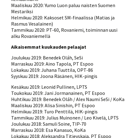
Maaliskuu 2020: Yumo Luon paluu naisten Suomen
Mestariksi
Helmikuu 2020: Kaksoset SM-finaalissa (Matias ja
Rasmus Vesalainen)
Tammikuu 2020: PT-60, Rovaniemi, toiminnan uusi
alku Rovaniemellä
Aikaisemmat kuukauden pelaajat
Joulukuu 2019: Benedek Oláh, SeSi
Marraskuu 2019: Aino Tapola, PT Espoo
Lokakuu 2019: Juhana Tuuttila, OPT-86
Syyskuu 2019: Joona Räsänen, HIK-pingis
Kesäkuu 2019: Leonid Pullinen, LPTS
Toukokuu 2019: Jani Jormanainen, PT Espoo
Huhtikuu 2019: Benedek Oláh / Alex Naumi SeSi / KoKa
Maaliskuu 2019: Alisa Sinishin, PT Espoo
Helmikuu 2019: Turo Penttilä, HIK-pingis
Tammikuu 2019: Julius Muinonen / Leo Kivelä, LPTS
Joulukuu 2018: Samuli Soine, TIP-70
Marraskuu 2018: Esa Kanasuo, KoKa
Lokakuu 2018: Aleksandra Titievskaja, PT Espoo