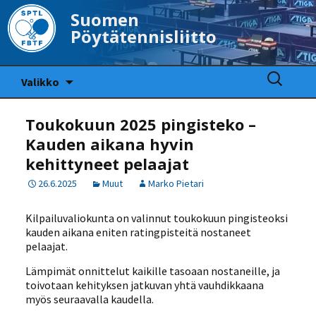
Suomen
Pöytätennisliitto
Siirry
Haku:
Valikko
sisältöön
Toukokuun 2025 pingisteko –
Kauden aikana hyvin
kehittyneet pelaajat
26.6.2025
Muut
Marko Pietari
Kilpailuvaliokunta on valinnut toukokuun pingisteoksi
kauden aikana eniten ratingpisteitä nostaneet
pelaajat.
Lämpimät onnittelut kaikille tasoaan nostaneille, ja
toivotaan kehityksen jatkuvan yhtä vauhdikkaana
myös seuraavalla kaudella.