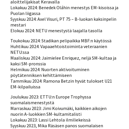
aloittelijakisat Keravalla
Lokakuu 2024: Benedek Oláhin menestys EM-kisoissa ja
Puolan liigassa
Syyskuu 2024: Axel Visuri, PT 75 – B-luokan kaksinpelin
mestari
Elokuu 2024: NETU menestystä laajalla tasolla
Toukokuu 2024: Stadikan pelipaikka MBF:n käytössä
Huhtikuu 2024: Vapaaehtoistoiminta veteraanien
NETU:ssa
Maaliskuu 2024: Jaimielee Enriquez, neljä SM-kultaa ja
kaksi SM-pronssia
Helmikuu 2024: Nuorten aktivoituminen
pöytätenniksen kehittämiseen
Tammikuu 2024: Ramona Betzin hyvät tulokset U21
EM-kilpailuissa
Joulukuu 2023: ETTU:n Europe Trophyssa
suomalaismenestystä
Marraskuu 2023: Jimi Koivumäki, kaikkien aikojen
nuorin A-luokkien SM-kultamitalisti
Lokakuu 2023: Lassi Lehtola ilmiliekeissä
Syyskuu 2023, Mika Räsäsen panos suomalaisen