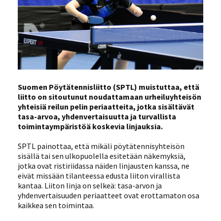
Suomen Pöytätennisliitto (SPTL) muistuttaa, että
liitto on sitoutunut noudattamaan urheiluyhteisön
yhteisiä reilun pelin periaatteita, jotka sisältävät
tasa-arvoa, yhdenvertaisuutta ja turvallista
toimintaympäristöä koskevia linjauksia.
SPTL painottaa, että mikäli pöytätennisyhteisön
sisällä tai sen ulkopuolella esitetään näkemyksiä,
jotka ovat ristiriidassa näiden linjausten kanssa, ne
eivät missään tilanteessa edusta liiton virallista
kantaa. Liiton linja on selkeä: tasa-arvon ja
yhdenvertaisuuden periaatteet ovat erottamaton osa
kaikkea sen toimintaa.