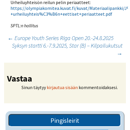
Urheiluyhteisön reilun pelin periaatteet:
https://olympiakomitea.kuvat.fi/kuvat/Materiaalipankki
+urheiluyhteis%C3%B6n+eettiset+periaatteet.pdf
SPTL:n hallitus
Artikkelien
←
Europe Youth Series Riga Open 20.-24.8.2025
Syksyn startti 6.-7.9.2025, Star (B) – Kilpailukutsut
selaus
→
Vastaa
Sinun täytyy
kirjautua sisään
kommentoidaksesi.
Pingisleirit