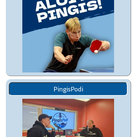
PingisPodi