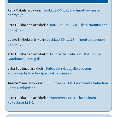
Aaro Mäkelä
artikkeliin
Joukkue-SM 1.-2.8. – ilmoittautuminen
päättynyt
Arto Luukkainen
artikkeliin
Joukkue-SM 1.-2.8. – ilmoittautuminen
päättynyt
Jouko Mikkola
artikkeliin
Joukkue-SM 1.-2.8. – ilmoittautuminen
päättynyt
Arto Luukkainen
artikkeliin
Junioreiden EM-kisat 10.-19.7.2026
Gondomar, Portugali
Juha Suotmaa
artikkeliin
Kiitos Jori Haatajalle vuosien
arvokkaasta työstä kilpailuvaliokunnassa
Teemu Oinas
artikkeliin
ITTF Hopes ja ETTU Eurotalents Selection
Camp Havířovissa
Arto Luukkainen
artikkeliin
Yhteenveto SPTL:n hallituksen
kokouksesta 1.6.