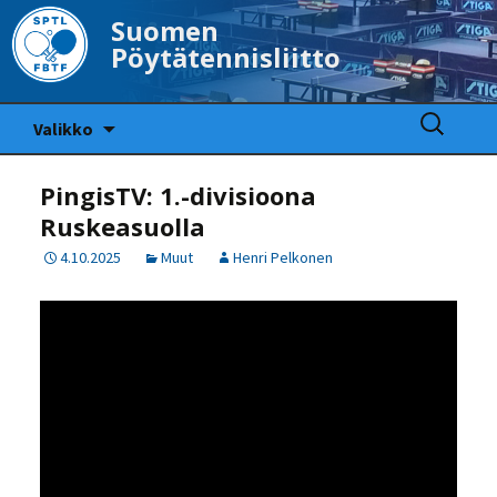
Suomen
Pöytätennisliitto
Siirry
Haku:
Valikko
sisältöön
PingisTV: 1.-divisioona
Ruskeasuolla
4.10.2025
Muut
Henri Pelkonen