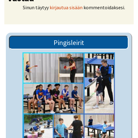
Sinun täytyy
kirjautua sisään
kommentoidaksesi.
Pingisleirit