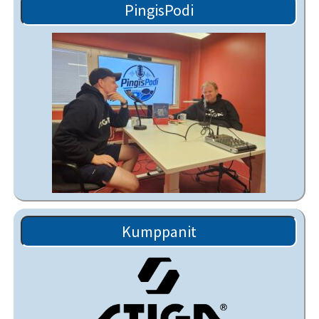
PingisPodi
Kumppanit