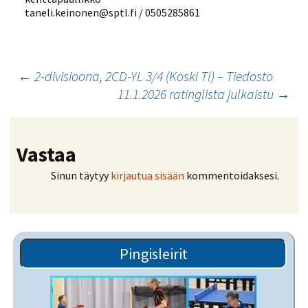
taneli.keinonen@sptl.fi / 0505285861
Artikkelien
←
2-divisioona, 2CD-YL 3/4 (Koski Tl) – Tiedosto
11.1.2026 ratinglista julkaistu
→
selaus
Vastaa
Sinun täytyy
kirjautua sisään
kommentoidaksesi.
Pingisleirit