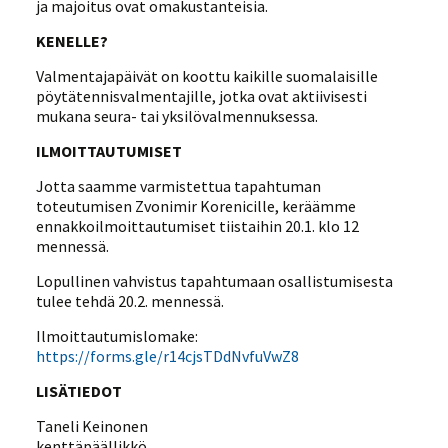
ja majoitus ovat omakustanteisia.
KENELLE?
Valmentajapäivät on koottu kaikille suomalaisille
pöytätennisvalmentajille, jotka ovat aktiivisesti
mukana seura- tai yksilövalmennuksessa.
ILMOITTAUTUMISET
Jotta saamme varmistettua tapahtuman
toteutumisen Zvonimir Korenicille, keräämme
ennakkoilmoittautumiset tiistaihin 20.1. klo 12
mennessä.
Lopullinen vahvistus tapahtumaan osallistumisesta
tulee tehdä 20.2. mennessä.
Ilmoittautumislomake:
https://forms.gle/r14cjsTDdNvfuVwZ8
LISÄTIEDOT
Taneli Keinonen
kenttäpäällikkö