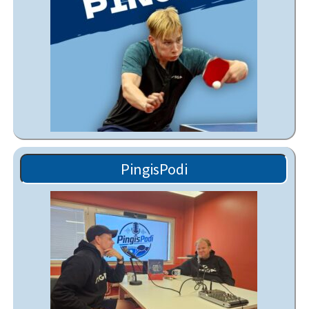
PingisPodi