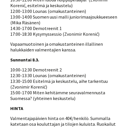
Korenić, esitelmä ja keskustelu)
12:00-13:00 Lounas (omakustanteinen)
13:00-14:00 Suomen uusi malli juniorimaajoukkueeseen
(Mika Räsänen)
14:30-17:00 Demotreenit 1
17:00-18:30 Kysymyssessio (Zvonimir Korenić)
Vapaamuotoinen ja omakustanteinen illallinen
halukkaiden valmentajien kanssa.
Sunnuntai 8.3.
10:00-12:30 Demotreenit 2
12:30-13:30 Lounas (omakustanteinen)
13:30-15:00 Esitelmä ja keskustelu, aihe tarkentuu
(Zvonimir Korenić)
15:00-17:00 Miten kehitämme seuravalmennusta
Suomessa? (yhteinen keskustelu)
HINTA
Valmentajapäivien hinta on 40€/henkilö. Summalla
katetaan osa kouluttajan ja tilojen kuluista. Ruokailut