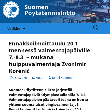
Suomen
Pöytätennisliitto
Siirry
Haku:
Valikko
sisältöön
Ennakkoilmoittaudu 20.1.
mennessä valmentajapäiville
7.-8.3. – mukana
huippuvalmentaja Zvonimir
Korenić
15.1.2026
Muut
Taneli Keinonen
Suomen Pöytätennisliitto järjestää
valmentajapäivät Olympiastadionilla 7.-8.3.
Valmentajapäivien päätavoitteena on koota
yhteen suomalaiset pingisvalmentajat.
Ennakkoilmoittautumisia toivotaan 20.1.