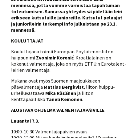
mennessä, jotta voimme varmistaa tapahtuman
toteutumisen. Samassa yhteydessä pidetään leiri
erikseen kutsutuille junioreille. Kutsutut pelaajat
ja juniorileirin tarkempi info julkaistaan pe 23.1.
mennessä.
KOULUTTAJAT
Kouluttajana toimii Euroopan Pöytätennisliiton
huippunimi
Zvonimir Korenić
. Kroatialainen on
kokenut valmentaja, joka on myös ETTU:n Eurotalent-
leirien valmentaja.
Mukana ovat myös Suomen maajoukkueen
päävalmentaja
Mattias Bergkvist
, liiton huippu-
urheiluvastaava
Mika Räsänen
ja liiton
kenttäpäällikkö
Taneli Keinonen
.
ALUSTAVA OHJELMA VALMENTAJAPÄIVILLE
Lauantai 7.3.
10:00-10.30 Valmentajapäivien avaus
10:30-12:00 Miten luoda huippupelaajia? (Zvonimir