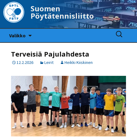
Suomen
Pöytätennisliitto
Siirry
Haku:
Valikko
sisältöön
Terveisiä Pajulahdesta
12.2.2026
Leirit
Heikki Kiiskinen