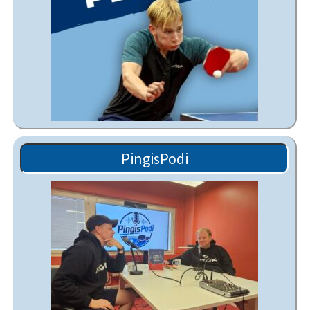
PingisPodi