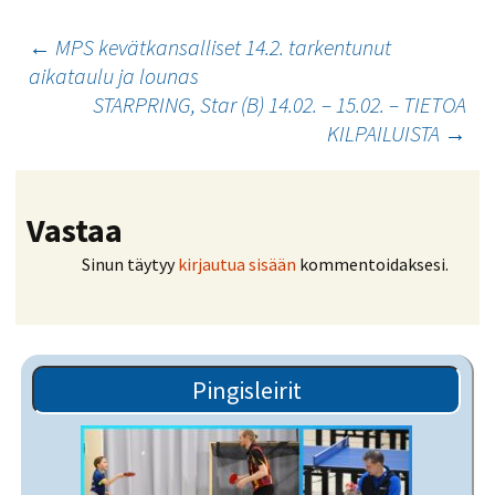
Artikkelien
←
MPS kevätkansalliset 14.2. tarkentunut
aikataulu ja lounas
selaus
STARPRING, Star (B) 14.02. – 15.02. – TIETOA
KILPAILUISTA
→
Vastaa
Sinun täytyy
kirjautua sisään
kommentoidaksesi.
Pingisleirit