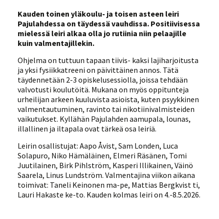
Kauden toinen yläkoulu- ja toisen asteen leiri
Pajulahdessa on täydessä vauhdissa. Positiivisessa
mielessä leiri alkaa olla jo rutiinia niin pelaajille
kuin valmentajillekin.
Ohjelma on tuttuun tapaan tiivis- kaksi lajiharjoitusta
ja yksi fysiikkatreeni on päivittäinen annos. Tätä
täydennetään 2-3 opiskelusessiolla, joissa tehdään
valvotusti koulutöitä. Mukana on myös oppitunteja
urheilijan arkeen kuuluvista asioista, kuten psyykkinen
valmentautuminen, ravinto tai nikotiinivalmisteiden
vaikutukset. Kyllähän Pajulahden aamupala, lounas,
illallinen ja iltapala ovat tärkeä osa leiriä.
Leirin osallistujat: Aapo Åvist, Sam Londen, Luca
Solapuro, Niko Hämäläinen, Elmeri Räsänen, Tomi
Juutilainen, Birk Pihlström, Kasperi Illikainen, Väinö
Saarela, Linus Lundström. Valmentajina viikon aikana
toimivat: Taneli Keinonen ma-pe, Mattias Bergkvist ti,
Lauri Hakaste ke-to. Kauden kolmas leiri on 4.-8.5.2026.