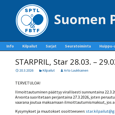
Suomen P
Siirry
Info
Kilpailut
Sarjat
Seuratoiminta
Huippu-u
sisältöön
Yhteystiedot – Contact
Tapahtumakalenteri
Sarjaottelupöytäkirjat
Jäsenseurat ja
Maajouk
us
STARPRIL, Star 28.03. – 29.0
ja sarjasäännöt
lisenssien hankinta
Kilpailuiden
Kansainvä
Pankkitilit ja liiton
ottelupohjia ja
Mestaruussarja
Seurakehitys
20.3.2026
Kilpailut
Arto Luukkainen
perimät maksut
lomakkeita
Pöytäte
1-divisioona
Ohje lisenssien
polku
Pöytätennisrahasto
Kilpailutiedotteet ja -
ostamiseen
TERVETULOA!
tiedostot
2-divisioona
SUEK
Säännöt
Kurinpitosäännöt
Lisenssihinnat 2025 –
Ilmoittautuminen päättyy virallisesti sunnuntaina 22.3.20
Ylituomarin
2026
3-divisioona
Arvonta suoritetaan perjantaina 27.3.2026, joten peruut
raporttiohjeet
Liittokokoukset
vaarana joutua maksamaan ilmoittautumismaksut, jos arv
Seuran perustaminen
4-divisioona
GP-kilpailut
Hallitus
Kysymykset ja muutokset osoitteeseen:
star.kilpailut@
Pelaajalistat ja lisenssit
5-divisioona