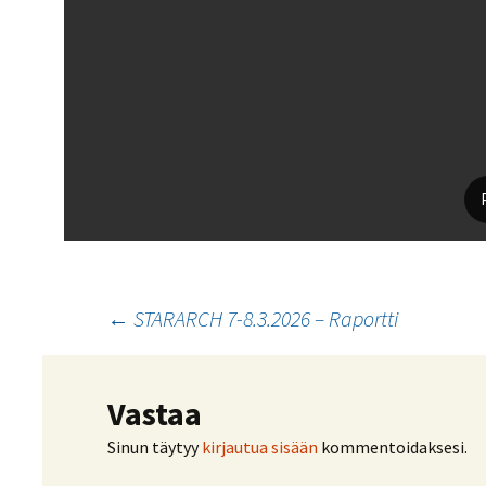
Artikkelien
←
STARARCH 7-8.3.2026 – Raportti
selaus
Vastaa
Sinun täytyy
kirjautua sisään
kommentoidaksesi.