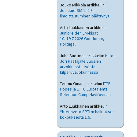
Jouko Mikkola
artikkeliin
Joukkue-SM 1.-2.8. –
ilmoittautuminen päättynyt
Arto Luukkainen
artikkeliin
Junioreiden EM-kisat
10.-19.7.2026 Gondomar,
Portugali
Juha Suotmaa
artikkeliin
Kiitos
Jori Haatajalle vuosien
arvokkaasta työstä
kilpailuvaliokunnassa
Teemu Oinas
artikkeliin
ITTF
Hopes ja ETTU Eurotalents
Selection Camp Havířovissa
Arto Luukkainen
artikkeliin
Yhteenveto SPTL:n hallituksen
kokouksesta 1.6.