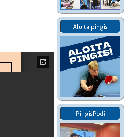
Tiedostot vanhoilta
sivuilta
Viestitiedotteet
Aloita pingis
vanhoilta sivuilta
Muut tiedotteet
PingisPodi