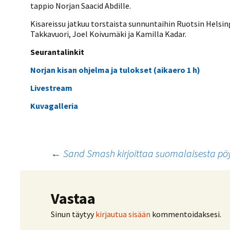
tappio Norjan Saacid Abdille.
Kisareissu jatkuu torstaista sunnuntaihin Ruotsin Hels
Takkavuori, Joel Koivumäki ja Kamilla Kadar.
Seurantalinkit
Norjan kisan ohjelma ja tulokset (aikaero 1 h)
Livestream
Kuvagalleria
Artikkelien
←
Sand Smash kirjoittaa suomalaisesta pö
selaus
Vastaa
Sinun täytyy
kirjautua sisään
kommentoidaksesi.