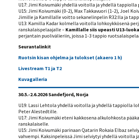
U17: Jimi Koivumäki yhdellä voitolla ja yhdellä tappiolla
U15: Jimi Koivumäki (0-2), Max Takkavuori (1-2), Joel Ko
Jimille ja Kamillalle voitto sekanelinpelin R32:lla ja tapp
U13: Kamilla Kadar kolmella voitolla lohkoykkösenä perjan
ranskalaispelaajalle –
Kamillalle siis upeasti U13-luo
perjantain puolivälieriin, joissa 1-3 tappio ruotsalaisp
Seurantalinkit
Ruotsin kisan ohjelma ja tulokset (akaero 1 h)
Livestream T1 ja T2
Kuvagalleria
30.5.-2.6.2026 Sandefjord, Norja
U19: Lassi Lehtola yhdellä voitolla ja yhdellä tappiolla
Peter Alestedtille.
U17: Jimi Koivumäki eteni kakkosena alkulohkosta pääkaav
ranskalaiselle.
U15: Jimi Koivumäki parinaan Qatarin Rokaia Elbaz selviyt
vahvempi. Kaksinpeleissä Jimi selviytyi yhdellä voitolla