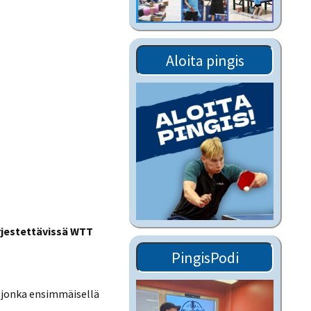
Tiedostot vanhoilta
sivuilta
Viestitiedotteet
Aloita pingis
vanhoilta sivuilta
Muut tiedotteet
rjestettävissä WTT
PingisPodi
, jonka ensimmäisellä