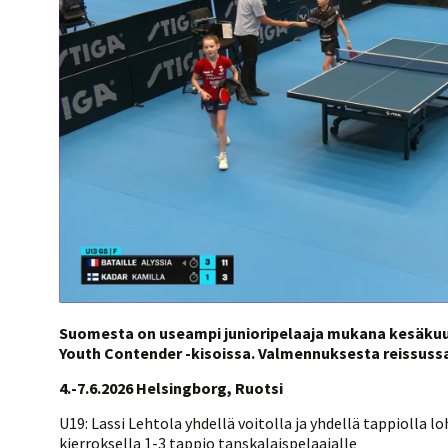
Kilpailujärjestäjien
Valiokunnat
ohjeet
Seurasiirrot
6-divisioona
Strategia 2025-2030
Rating-artikkelit
Kisajärjestäjien
Sarjatiedotteet
dokumentit
Vastuullisuus
Ilmoita epäasiallisesta
Rating-manuaali
käytöksestä
Pelipaikat ja
Seuratiedotteet
NETU in English
joukkueiden
Julkaistut Rating-listat
Päivärating
yhteyshenkilöt
Hallintosääntö
Tietosuoja
Suomesta on useampi junioripelaaja mukana kesäkuun
Youth Contender -kisoissa. Valmennuksesta reissussa
4.-7.6.2026 Helsingborg, Ruotsi
U19: Lassi Lehtola yhdellä voitolla ja yhdellä tappioll
kierroksella 1-3 tappio tanskalaispelaajalle