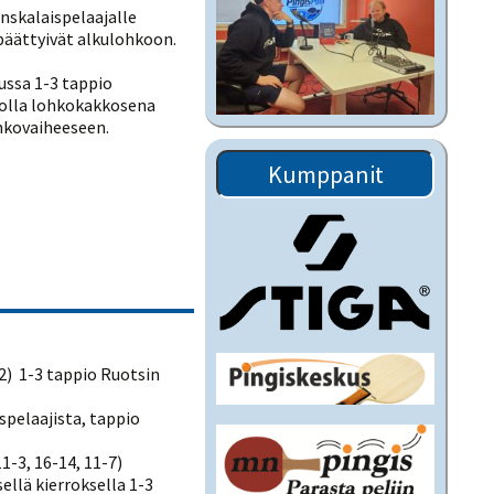
anskalaispelaajalle
 päättyivät alkulohkoon.
ussa 1-3 tappio
piolla lohkokakkosena
ohkovaiheeseen.
Kumppanit
2) 1-3 tappio Ruotsin
spelaajista, tappio
1-3, 16-14, 11-7)
ellä kierroksella 1-3