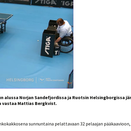
Venyttely
pöytätenniksessä-opas
Olkapäävammojen
ennaltaehkäisevä
harjoitusopas
pöytätennispelaajille
Leirit
EU-Erasmus:
Maahanmuuttajien
kotouttaminen ja
sukupuolten tasa-arvo
pöytätenniksessä
kattavan osallisuuden
kautta
 alussa Norjan Sandefjordissa ja Ruotsin Helsingborgissa jä
 vastaa Mattias Bergkvist.
a lohkokakkosena sunnuntaina pelattavaan 32 pelaajan pääkaavioon