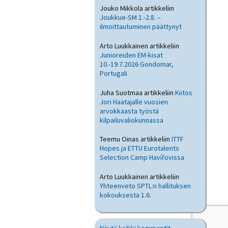
Jouko Mikkola
artikkeliin
Joukkue-SM 1.-2.8. –
ilmoittautuminen päättynyt
Arto Luukkainen
artikkeliin
Junioreiden EM-kisat
10.-19.7.2026 Gondomar,
Portugali
Juha Suotmaa
artikkeliin
Kiitos
Jori Haatajalle vuosien
arvokkaasta työstä
kilpailuvaliokunnassa
Teemu Oinas
artikkeliin
ITTF
Hopes ja ETTU Eurotalents
Selection Camp Havířovissa
Arto Luukkainen
artikkeliin
Yhteenveto SPTL:n hallituksen
kokouksesta 1.6.