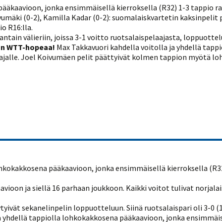
 pääkaavioon, jonka ensimmäisellä kierroksella (R32) 1-3 tappio r
ivumäki (0-2), Kamilla Kadar (0-2): suomalaiskvartetin kaksinpelit
io R16:lla.
tain välieriin, joissa 3-1 voitto ruotsalaispelaajasta, loppuottel
kan WTT-hopeaa!
Max Takkavuori kahdella voitolla ja yhdellä tap
elaajalle. Joel Koivumäen pelit päättyivät kolmen tappion myötä l
 lohkokakkosena pääkaavioon, jonka ensimmäisellä kierroksella (R3
ioon ja siellä 16 parhaan joukkoon. Kaikki voitot tulivat norjalai
yivät sekanelinpelin loppuotteluun. Siinä ruotsalaispari oli 3-0 (1
 ja yhdellä tappiolla lohkokakkosena pääkaavioon, jonka ensimmäis