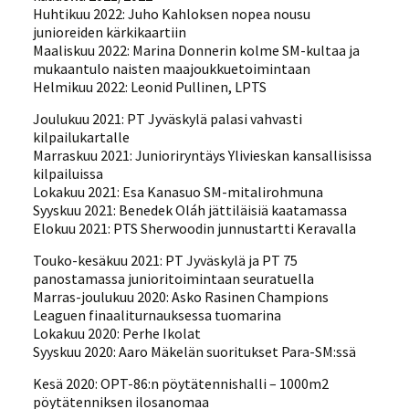
Huhtikuu 2022: Juho Kahloksen nopea nousu
junioreiden kärkikaartiin
Maaliskuu 2022: Marina Donnerin kolme SM-kultaa ja
mukaantulo naisten maajoukkuetoimintaan
Helmikuu 2022: Leonid Pullinen, LPTS
Joulukuu 2021: PT Jyväskylä palasi vahvasti
kilpailukartalle
Marraskuu 2021: Junioriryntäys Ylivieskan kansallisissa
kilpailuissa
Lokakuu 2021: Esa Kanasuo SM-mitalirohmuna
Syyskuu 2021: Benedek Oláh jättiläisiä kaatamassa
Elokuu 2021: PTS Sherwoodin junnustartti Keravalla
Touko-kesäkuu 2021: PT Jyväskylä ja PT 75
panostamassa junioritoimintaan seuratuella
Marras-joulukuu 2020: Asko Rasinen Champions
Leaguen finaaliturnauksessa tuomarina
Lokakuu 2020: Perhe Ikolat
Syyskuu 2020: Aaro Mäkelän suoritukset Para-SM:ssä
Kesä 2020: OPT-86:n pöytätennishalli – 1000m2
pöytätenniksen ilosanomaa