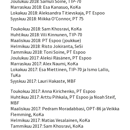
Joulukuu 2018: Samuli Soine, TIP-70
Marraskuu 2018: Esa Kanasuo, KoKa
Lokakuu 2018: Aleksandra Titievskaja, PT Espoo
Syyskuu 2018: Miikka O’Connor, PT 75
Toukokuu 2018: Sam Khosravi, KoKa
Huhtikuu 2018: Vili Kinnunen, TIP-70
Maaliskuu 2018: PT Espoo (joukkue)
Helmikuu 2018: Risto Jokiranta, SeSi
Tammikuu 2018: Toni Soine, PT Espoo
Joulukuu 2017: Aleksi Räsänen, PT Espoo
Marraskuu 2017: Alex Naumi, KoKa
Lokakuu 2017: Esa Miettinen, TIP-70 ja Ismo Lallo,
TuKa
Syyskuu 2017: Lauri Hakaste, MBF
Toukokuu 2017: Anna Kirichenko, PT Espoo
Huhtikuu 2017: Arttu Pihkala, PT Espoo ja Noah Steif,
MBF
Maaliskuu 2017: Pedram Moradabbasi, OPT-86 ja Veikka
Flemming, KoKa
Helmikuu 2017: Matias Vesalainen, KoKa
Tammikuu 2017: Sam Khosravi, KoKa