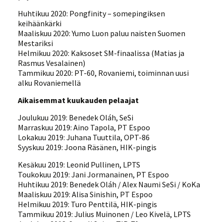
Huhtikuu 2020: Pongfinity – somepingiksen
keihäänkärki
Maaliskuu 2020: Yumo Luon paluu naisten Suomen
Mestariksi
Helmikuu 2020: Kaksoset SM-finaalissa (Matias ja
Rasmus Vesalainen)
Tammikuu 2020: PT-60, Rovaniemi, toiminnan uusi
alku Rovaniemellä
Aikaisemmat kuukauden pelaajat
Joulukuu 2019: Benedek Oláh, SeSi
Marraskuu 2019: Aino Tapola, PT Espoo
Lokakuu 2019: Juhana Tuuttila, OPT-86
Syyskuu 2019: Joona Räsänen, HIK-pingis
Kesäkuu 2019: Leonid Pullinen, LPTS
Toukokuu 2019: Jani Jormanainen, PT Espoo
Huhtikuu 2019: Benedek Oláh / Alex Naumi SeSi / KoKa
Maaliskuu 2019: Alisa Sinishin, PT Espoo
Helmikuu 2019: Turo Penttilä, HIK-pingis
Tammikuu 2019: Julius Muinonen / Leo Kivelä, LPTS