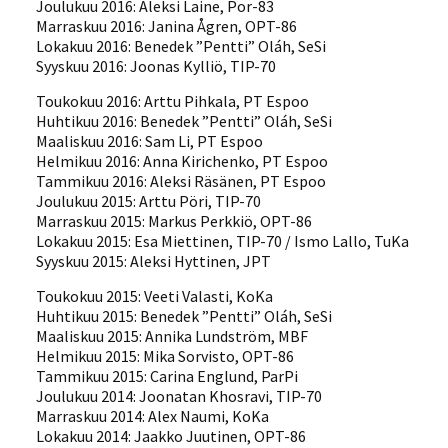
Joulukuu 2016: Aleksi Laine, Por-83
Marraskuu 2016: Janina Ågren, OPT-86
Lokakuu 2016: Benedek ”Pentti” Oláh, SeSi
Syyskuu 2016: Joonas Kylliö, TIP-70
Toukokuu 2016: Arttu Pihkala, PT Espoo
Huhtikuu 2016: Benedek ”Pentti” Oláh, SeSi
Maaliskuu 2016: Sam Li, PT Espoo
Helmikuu 2016: Anna Kirichenko, PT Espoo
Tammikuu 2016: Aleksi Räsänen, PT Espoo
Joulukuu 2015: Arttu Pöri, TIP-70
Marraskuu 2015: Markus Perkkiö, OPT-86
Lokakuu 2015: Esa Miettinen, TIP-70 / Ismo Lallo, TuKa
Syyskuu 2015: Aleksi Hyttinen, JPT
Toukokuu 2015: Veeti Valasti, KoKa
Huhtikuu 2015: Benedek ”Pentti” Oláh, SeSi
Maaliskuu 2015: Annika Lundström, MBF
Helmikuu 2015: Mika Sorvisto, OPT-86
Tammikuu 2015: Carina Englund, ParPi
Joulukuu 2014: Joonatan Khosravi, TIP-70
Marraskuu 2014: Alex Naumi, KoKa
Lokakuu 2014: Jaakko Juutinen, OPT-86