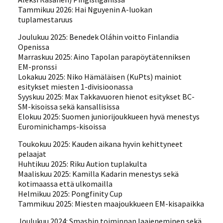
Tammikuu 2026: Hai Nguyenin A-luokan
tuplamestaruus
Joulukuu 2025: Benedek Oláhin voitto Finlandia
Openissa
Marraskuu 2025: Aino Tapolan parapöytätenniksen
EM-pronssi
Lokakuu 2025: Niko Hämäläisen (KuPts) mainiot
esitykset miesten 1-divisioonassa
Syyskuu 2025: Max Takkavuoren hienot esitykset BC-
SM-kisoissa sekä kansallisissa
Elokuu 2025: Suomen juniorijoukkueen hyvä menestys
Eurominichamps-kisoissa
Toukokuu 2025: Kauden aikana hyvin kehittyneet
pelaajat
Huhtikuu 2025: Riku Aution tuplakulta
Maaliskuu 2025: Kamilla Kadarin menestys sekä
kotimaassa että ulkomailla
Helmikuu 2025: Pongfinity Cup
Tammikuu 2025: Miesten maajoukkueen EM-kisapaikka
Joulukuu 2024: Smashin toiminnan laajeneminen sekä