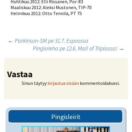
Huhtikuu 2012: Elli Rissanen, Por-83
Maaliskuu 2012: Aleksi Mustonen, TIP-70
Helmikuu 2012: Otto Tennilä, PT 75
Artikkelien
←
Parkinson-SM pe 31.7. Espoossa
Pingisrieha pe 12.6. Mall of Triplassa!
→
selaus
Vastaa
Sinun täytyy
kirjautua sisään
kommentoidaksesi.
Pingisleirit