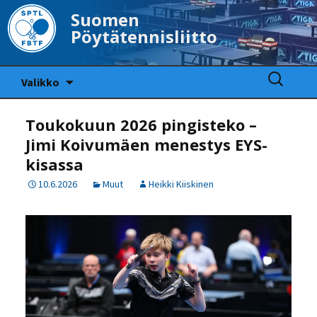
Suomen
Pöytätennisliitto
Siirry
Haku:
Valikko
sisältöön
Toukokuun 2026 pingisteko –
Jimi Koivumäen menestys EYS-
kisassa
10.6.2026
Muut
Heikki Kiiskinen