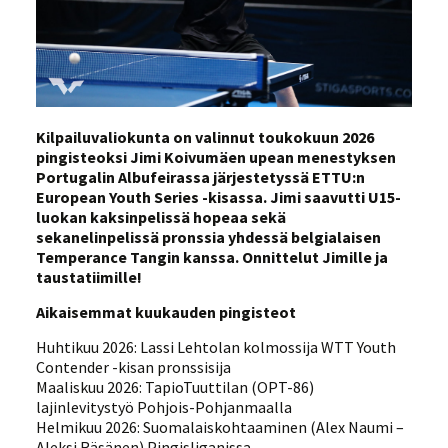
Kilpailuvaliokunta on valinnut toukokuun 2026
pingisteoksi Jimi Koivumäen upean menestyksen
Portugalin Albufeirassa järjestetyssä ETTU:n
European Youth Series -kisassa. Jimi saavutti U15-
luokan kaksinpelissä hopeaa sekä
sekanelinpelissä pronssia yhdessä belgialaisen
Temperance Tangin kanssa.
O
nnittelut Jimille ja
taustatiimille!
Aikaisemmat kuukauden pingisteot
Huhtikuu 2026: Lassi Lehtolan kolmossija WTT Youth
Contender -kisan pronssisija
Maaliskuu 2026: TapioTuuttilan (OPT-86)
lajinlevitystyö Pohjois-Pohjanmaalla
Helmikuu 2026: Suomalaiskohtaaminen (Alex Naumi –
Aleksi Räsänen) Pingisliganissa