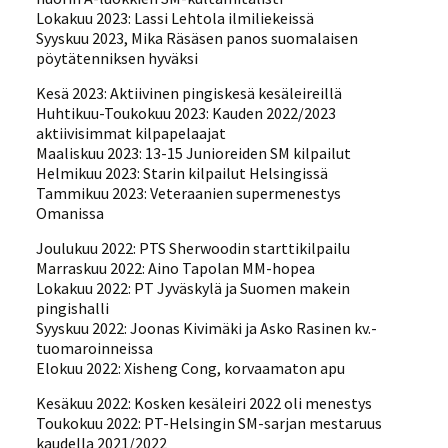
Lokakuu 2023: Lassi Lehtola ilmiliekeissä
Syyskuu 2023, Mika Räsäsen panos suomalaisen
pöytätenniksen hyväksi
Kesä 2023: Aktiivinen pingiskesä kesäleireillä
Huhtikuu-Toukokuu 2023: Kauden 2022/2023
aktiivisimmat kilpapelaajat
Maaliskuu 2023: 13-15 Junioreiden SM kilpailut
Helmikuu 2023: Starin kilpailut Helsingissä
Tammikuu 2023: Veteraanien supermenestys
Omanissa
Joulukuu 2022: PTS Sherwoodin starttikilpailu
Marraskuu 2022: Aino Tapolan MM-hopea
Lokakuu 2022: PT Jyväskylä ja Suomen makein
pingishalli
Syyskuu 2022: Joonas Kivimäki ja Asko Rasinen kv.-
tuomaroinneissa
Elokuu 2022: Xisheng Cong, korvaamaton apu
Kesäkuu 2022: Kosken kesäleiri 2022 oli menestys
Toukokuu 2022: PT-Helsingin SM-sarjan mestaruus
kaudella 2021/2022