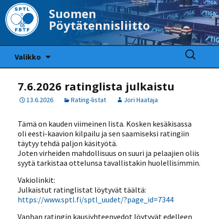
Suomen
Pöytätennisliitto
Siirry
Haku:
Valikko
sisältöön
7.6.2026 ratinglista julkaistu
13.6.2026
Rating-listat
Jori Haataja
Tämä on kauden viimeinen lista. Kosken kesäkisassa
oli eesti-kaavion kilpailu ja sen saamiseksi ratingiin
täytyy tehdä paljon käsityötä.
Joten virheiden mahdollisuus on suuri ja pelaajien oliis
syytä tarkistaa ottelunsa tavallistakin huolellisimmin.
Vakiolinkit:
Julkaistut ratinglistat löytyvät täältä:
https://www.sptl.fi/sptl_uudet/?page_id=7344
Vanhan ratingin kausiyhteenvedot löytyvät edelleen