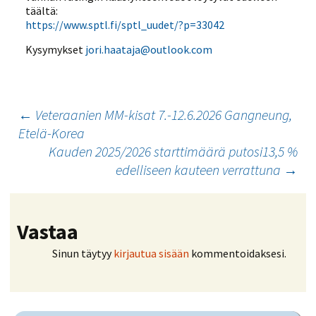
täältä:
https://www.sptl.fi/sptl_uudet/?p=33042
Kysymykset
jori.haataja@outlook.com
Artikkelien
←
Veteraanien MM-kisat 7.-12.6.2026 Gangneung,
Etelä-Korea
selaus
Kauden 2025/2026 starttimäärä putosi13,5 %
edelliseen kauteen verrattuna
→
Vastaa
Sinun täytyy
kirjautua sisään
kommentoidaksesi.