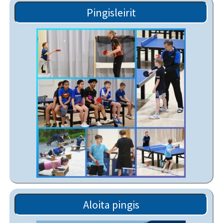
Pingisleirit
Aloita pingis