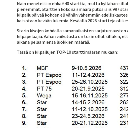
Näin menetettiin ehkä 640 starttia, mutta kyllähän silläk
pienemmät. Starttien kokonaismäärä putosi siis 997 startil
kilpailupäivää kohden eli vähän vähemmän edelliskauteen 
katsotaan kevään lukemia. Keväällä 2026 startteja oli kes
Starin kisojen kohdalla samanaikaisten sarjaturnausten va
kilpapelaajia. Vähän vaikutusta on tosin ollut silläkin, 
aikana pelaamiensa luokkien määrää.
Tässä on kilpailujen TOP-10 starttimäärän mukaan: