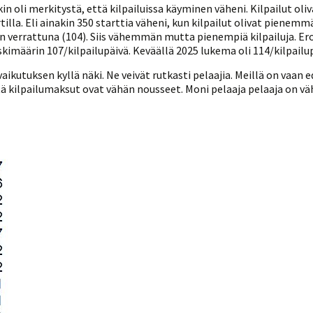
in oli merkitystä, että kilpailuissa käyminen väheni. Kilpailut oli
la. Eli ainakin 350 starttia väheni, kun kilpailut olivat pienemmä
verrattuna (104). Siis vähemmän mutta pienempiä kilpailuja. Ero 
kimäärin 107/kilpailupäivä. Keväällä 2025 lukema oli 114/kilpailup
ikutuksen kyllä näki. Ne veivät rutkasti pelaajia. Meillä on vaan e
että kilpailumaksut ovat vähän nousseet. Moni pelaaja pelaaja on 