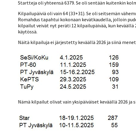
Kilpailujärjestäjien
Valiokunnat
Startteja oli yhteensä 6379. Se oli sentään kuitenkin ko
ohjeet
Seurasiirrot
6-divisioona
Strategia 2025-2030
Kilpailupäiviä oli vain 64 (33+31). Se oli seitsemän vähe
Rating-artikkelit
Kisajärjestäjien
Sarjatiedotteet
Romahdus tapahtui kokonaan kevätkaudella, jolloin pudott
dokumentit
Vastuullisuus
Ilmoita epäasiallisesta
kilpailut veivät nyt peräti 12 kilpailupäivää, kun kevääll
Rating-manuaali
käytöksestä
Pelipaikat ja
käytössä.
Seuratiedotteet
NETU in English
joukkueiden
Julkaistut Rating-listat
Päivärating
yhteyshenkilöt
Hallintosääntö
Näitä kilpailuja ei järjestetty keväällä 2026 ja siinä menet
Tietosuoja
Nämä kilpailut olivat vain yksipäiväiset keväällä 2026 ja 