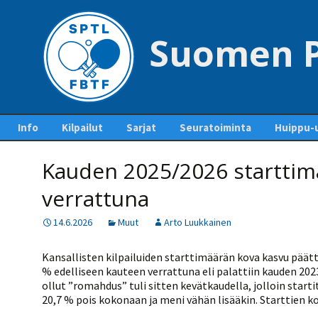
Suomen P
Siirry
Info
Kilpailut
Sarjat
Seuratoiminta
Huippu-u
sisältöön
Yhteystiedot – Contact
Tapahtumakalenteri
Sarjaottelupöytäkirjat
Jäsenseurat ja
Maajouk
us
Kauden 2025/2026 starttimä
ja sarjasäännöt
lisenssien hankinta
Kilpailuiden
Kansainvä
Pankkitilit ja liiton
ottelupohjia ja
Mestaruussarja
Seurakehitys
verrattuna
perimät maksut
lomakkeita
Pöytäte
1-divisioona
Ohje lisenssien
polku
14.6.2026
Muut
Arto Luukkainen
Pöytätennisrahasto
Kilpailutiedotteet ja -
ostamiseen
tiedostot
2-divisioona
SUEK
Säännöt
Kurinpitosäännöt
Lisenssihinnat 2025 –
Kansallisten kilpailuiden starttimäärän kova kasvu päätt
Ylituomarin
2026
3-divisioona
raporttiohjeet
% edelliseen kauteen verrattuna eli palattiin kauden 202
Liittokokoukset
Seuran perustaminen
ollut ”romahdus” tuli sitten kevätkaudella, jolloin starti
4-divisioona
GP-kilpailut
Hallitus
20,7 % pois kokonaan ja meni vähän lisääkin. Starttien k
Pelaajalistat ja lisenssit
5-divisioona