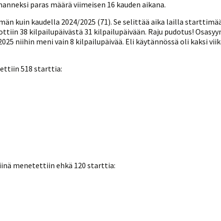
Venyttely
lmanneksi paras määrä viimeisen 16 kauden aikana.
pöytätenniksessä-opas
mmän kuin kaudella 2024/2025 (71). Se selittää aika lailla startti
Olkapäävammojen
ennaltaehkäisevä
iin 38 kilpailupäivästä 31 kilpailupäivään. Raju pudotus! Osasyynä
harjoitusopas
ä 2025 niihin meni vain 8 kilpailupäivää. Eli käytännössä oli kaksi
pöytätennispelaajille
Leirit
ettiin 518 starttia:
EU-Erasmus:
Maahanmuuttajien
kotouttaminen ja
sukupuolten tasa-arvo
pöytätenniksessä
kattavan osallisuuden
kautta
siinä menetettiin ehkä 120 starttia: