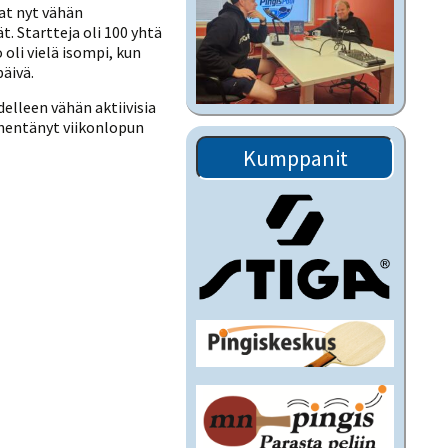
vat nyt vähän
t. Startteja oli 100 yhtä
oli vielä isompi, kun
äivä.
delleen vähän aktiivisia
vähentänyt viikonlopun
Kumppanit