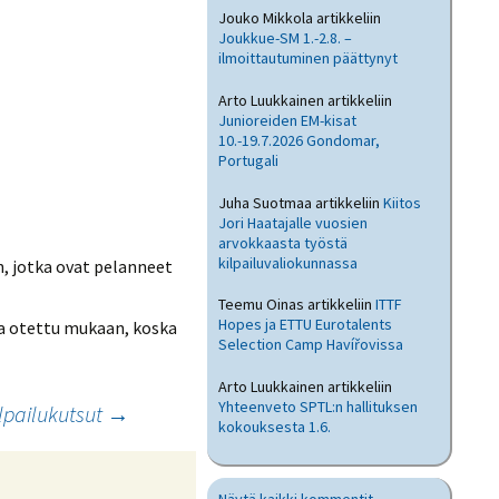
Jouko Mikkola
artikkeliin
Joukkue-SM 1.-2.8. –
ilmoittautuminen päättynyt
Arto Luukkainen
artikkeliin
Junioreiden EM-kisat
10.-19.7.2026 Gondomar,
Portugali
Juha Suotmaa
artikkeliin
Kiitos
Jori Haatajalle vuosien
arvokkaasta työstä
kilpailuvaliokunnassa
n, jotka ovat pelanneet
Teemu Oinas
artikkeliin
ITTF
Hopes ja ETTU Eurotalents
ina otettu mukaan, koska
Selection Camp Havířovissa
Arto Luukkainen
artikkeliin
Yhteenveto SPTL:n hallituksen
lpailukutsut
→
kokouksesta 1.6.