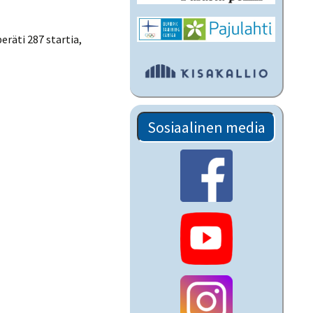
peräti 287 startia,
Sosiaalinen media