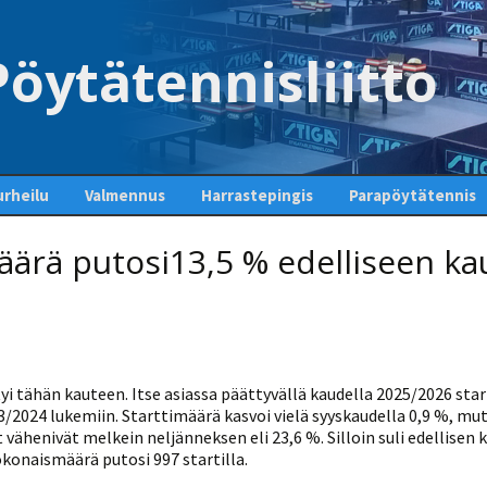
öytätennisliitto
rheilu
Valmennus
Harrastepingis
Parapöytätennis
kuetoiminta
Seuraesittelyt
Valmentajapörssi
Aloita pingis – löydä
Luokittelu
ärä putosi13,5 % edelliseen k
oma seurasi
liset kilpailut
Valmentaja- ja
Valmentajan polku
Paravaliokunta
Seuratyökalu
ohjaajakoulutus
Pingispöydät Suomessa
nnispelaajan
VOK 1 yleisopinnot
Ajankohtaista
Tähtiseura
Valmennusoppaita
Ohjeita aloittelijalle
Moderni
pöytätennistekniikka-
VOK 1 lajiosa
Maajoukkue
opas
Tuomarikoulutus
Pöytätennissääntöjä ja
-sanastoa
VOK 2
Linkit
yi tähän kauteen. Itse asiassa päättyvällä kaudella 2025/2026 sta
Seuravalmentajakoulut
Valmennustiedotteet ja
ja perustekniikka -opas
3/2024 lukemiin. Starttimäärä kasvoi vielä syyskaudella 0,9 %, mu
tulevat koulutukset
STIGA-välituntikisa
Koulupin
t vähenivät melkein neljänneksen eli 23,6 %. Silloin suli edellisen
Fyysisen suorituskyvyn
Harjoitusohjeita
Kerho-opas
Fyysinen harjoittelu
okonaismäärä putosi 997 startilla.
harjoittaminen
modernissa