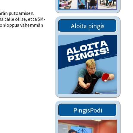
Tiedostot vanhoilta
sivuilta
määrän putoamisen.
 tälle oli se, että SM-
Viestitiedotteet
Aloita pingis
 viikonloppua vähemmän
vanhoilta sivuilta
Muut tiedotteet
PingisPodi