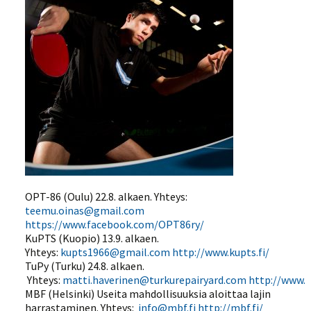
OPT-86 (Oulu) 22.8. alkaen. Yhteys:
teemu.oinas@gmail.com
https://www.facebook.com/OPT86ry/
KuPTS (Kuopio) 13.9. alkaen.
Yhteys:
kupts1966@gmail.com
http://www.kupts.fi/
TuPy (Turku) 24.8. alkaen.
Yhteys:
matti.haverinen@turkurepairyard.com
http://www.p
MBF (Helsinki) Useita mahdollisuuksia aloittaa lajin
harrastaminen. Yhteys:
info@mbf.fi
http://mbf.fi/