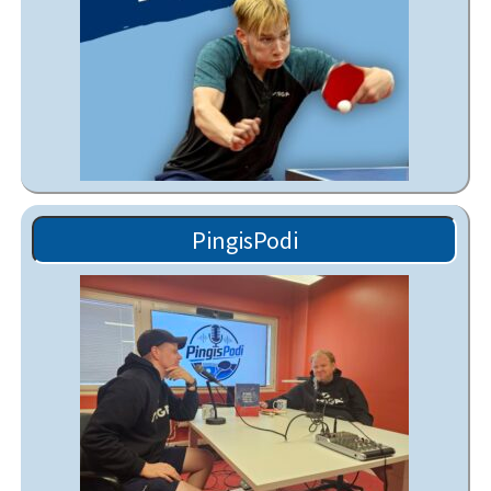
PingisPodi