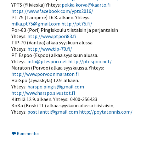
YPTS (Ylivieska) Yhteys:
pekka.korva@kaarto.fi
https://www.facebook.com/ypts2016/
PT 75 (Tampere) 16.8. alkaen. Yhteys:
mika.pt75@gmail.com
http://pt75.fi/
Por-83 (Pori) Pingiskoulu tiistaisin ja perjantaisin
Yhteys:
http://www.ptpori83.fi
TIP-70 (Vantaa) alkaa syyskuun alussa.
Yhteys:
http://www.tip-70.fi/
PT Espoo (Espoo) alkaa syyskuun alussa.
Yhteys:
info@ptespoo.net
http://ptespoo.net/
Maraton (Porvoo) alkaa syyskuussa. Yhteys:
http://www.porvoonmaraton.fi
HarSpo (Jyväskylä) 12.9. alkaen.
Yhteys:
harspo.pingis@gmail.com
http://www.harspo.sivustot.fi
Kittilä 12.9. alkaen. Yhteys: 0400-356433
KoKa (Koski TL) alkaa syyskuun alussa tiistaisin,
Yhteys:
posti.antti@gmail.com
http://poytatennis.com/
Kommentoi