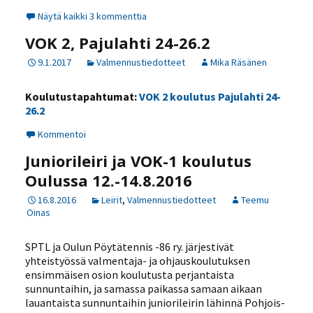
Näytä kaikki 3 kommenttia
VOK 2, Pajulahti 24-26.2
9.1.2017
Valmennustiedotteet
Mika Räsänen
Koulutustapahtumat:
VOK 2 koulutus Pajulahti 24-
26.2
Kommentoi
Juniorileiri ja VOK-1 koulutus
Oulussa 12.-14.8.2016
16.8.2016
Leirit
,
Valmennustiedotteet
Teemu
Oinas
SPTL ja Oulun Pöytätennis -86 ry. järjestivät
yhteistyössä valmentaja- ja ohjauskoulutuksen
ensimmäisen osion koulutusta perjantaista
sunnuntaihin, ja samassa paikassa samaan aikaan
lauantaista sunnuntaihin juniorileirin lähinnä Pohjois-