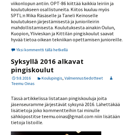
viikonlopun antiin. OPT-86 kiittää kaikkia leiriin ja
koulutukseen osallistuneita. Kiitos kuuluu myös
SPTL:n Mika Räsäselle ja Taneli Keinoselle
koulutuksen järjestämisestä ja juniorileirin
mahdollistamisesta. Koulutuksesta ainakin Oulun,
Kuopion, Ylivieskan ja Kittilän pingiskoulut saavat
hyvää tietoa oikean tekniikan opettamisen junioreille.
Yksi kommentti tällä hetkellä
Syksyllä 2016 alkavat
pingiskoulut
9.8.2016
Koulupingis
,
Valmennustiedotteet
Teemu Oinas
Tässä artikkelissa listataan pingiskouluja joita
jäsenseuramme järjestävät syksynä 2016. Lähettäkää
lisätietoja joko kommentteihin tai minulle
sähköpostitse teemu.oinas@gmail.com niin lisätään
tietoja listoille.