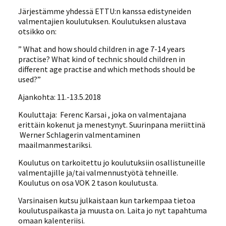
Järjestämme yhdessä ETTU:n kanssa edistyneiden
valmentajien koulutuksen. Koulutuksen alustava
otsikko on:
” What and how should children in age 7-14 years
practise? What kind of technic should children in
different age practise and which methods should be
used?”
Ajankohta: 11.-13.5.2018
Kouluttaja: Ferenc Karsai , joka on valmentajana
erittäin kokenut ja menestynyt. Suurinpana meriittinä
Werner Schlagerin valmentaminen
maailmanmestariksi.
Koulutus on tarkoitettu jo koulutuksiin osallistuneille
valmentajille ja/tai valmennustyötä tehneille.
Koulutus on osa VOK 2 tason koulutusta.
Varsinaisen kutsu julkaistaan kun tarkempaa tietoa
koulutuspaikasta ja muusta on. Laita jo nyt tapahtuma
omaan kalenteriisi.