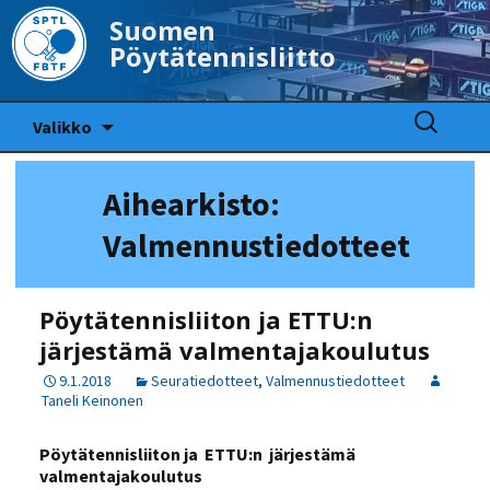
Suomen
Pöytätennisliitto
Siirry
Haku:
Valikko
sisältöön
Aihearkisto:
Valmennustiedotteet
Pöytätennisliiton ja ETTU:n
järjestämä valmentajakoulutus
9.1.2018
Seuratiedotteet
,
Valmennustiedotteet
Taneli Keinonen
Pöytätennisliiton ja ETTU:n järjestämä
valmentajakoulutus