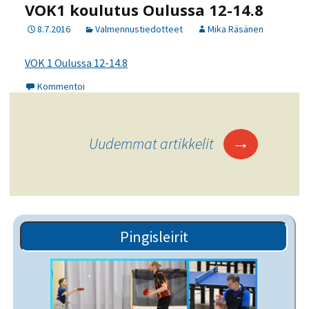
VOK1 koulutus Oulussa 12-14.8
8.7.2016
Valmennustiedotteet
Mika Räsänen
VOK 1 Oulussa 12-14.8
Kommentoi
Artikkelien
→
Uudemmat artikkelit
selaus
Pingisleirit