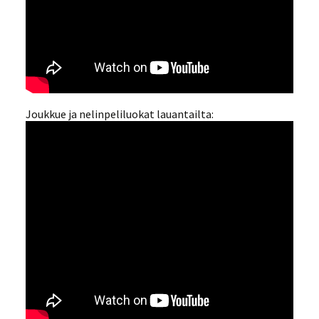
Joukkue ja nelinpeliluokat lauantailta: