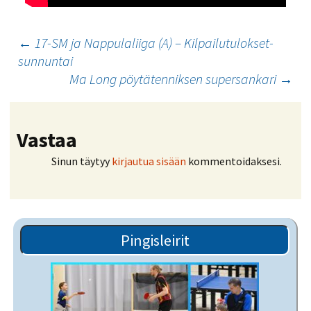
Artikkelien
←
17-SM ja Nappulaliiga (A) – Kilpailutulokset-
sunnuntai
selaus
Ma Long pöytätenniksen supersankari
→
Vastaa
Sinun täytyy
kirjautua sisään
kommentoidaksesi.
Pingisleirit