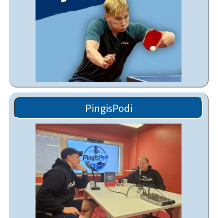
PingisPodi