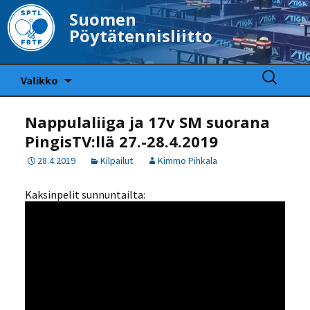
Suomen
Pöytätennisliitto
Siirry
Haku:
Valikko
sisältöön
Nappulaliiga ja 17v SM suorana
PingisTV:llä 27.-28.4.2019
28.4.2019
Kilpailut
Kimmo Pihkala
Kaksinpelit sunnuntailta: