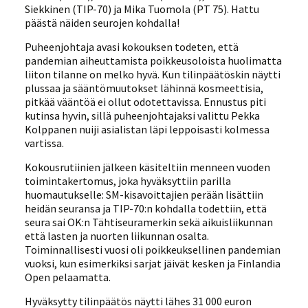
Siekkinen (TIP-70) ja Mika Tuomola (PT 75). Hattu
päästä näiden seurojen kohdalla!
Puheenjohtaja avasi kokouksen todeten, että
pandemian aiheuttamista poikkeusoloista huolimatta
liiton tilanne on melko hyvä. Kun tilinpäätöskin näytti
plussaa ja sääntömuutokset lähinnä kosmeettisia,
pitkää vääntöä ei ollut odotettavissa. Ennustus piti
kutinsa hyvin, sillä puheenjohtajaksi valittu Pekka
Kolppanen nuiji asialistan läpi leppoisasti kolmessa
vartissa.
Kokousrutiinien jälkeen käsiteltiin menneen vuoden
toimintakertomus, joka hyväksyttiin parilla
huomautukselle: SM-kisavoittajien perään lisättiin
heidän seuransa ja TIP-70:n kohdalla todettiin, että
seura sai OK:n Tähtiseuramerkin sekä aikuisliikunnan
että lasten ja nuorten liikunnan osalta.
Toiminnallisesti vuosi oli poikkeuksellinen pandemian
vuoksi, kun esimerkiksi sarjat jäivät kesken ja Finlandia
Open pelaamatta.
Hyväksytty tilinpäätös näytti lähes 31 000 euron