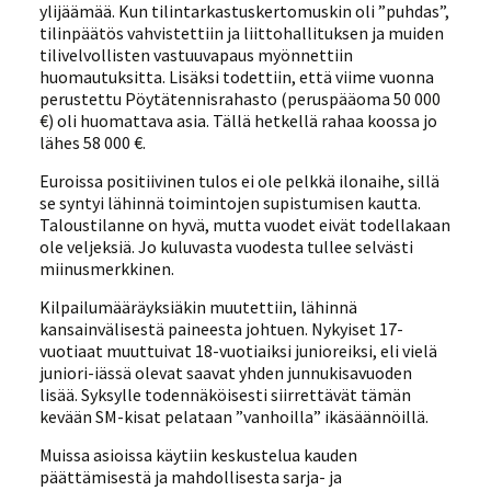
ylijäämää. Kun tilintarkastuskertomuskin oli ”puhdas”,
tilinpäätös vahvistettiin ja liittohallituksen ja muiden
tilivelvollisten vastuuvapaus myönnettiin
huomautuksitta. Lisäksi todettiin, että viime vuonna
perustettu Pöytätennisrahasto (peruspääoma 50 000
€) oli huomattava asia. Tällä hetkellä rahaa koossa jo
lähes 58 000 €.
Euroissa positiivinen tulos ei ole pelkkä ilonaihe, sillä
se syntyi lähinnä toimintojen supistumisen kautta.
Taloustilanne on hyvä, mutta vuodet eivät todellakaan
ole veljeksiä. Jo kuluvasta vuodesta tullee selvästi
miinusmerkkinen.
Kilpailumääräyksiäkin muutettiin, lähinnä
kansainvälisestä paineesta johtuen. Nykyiset 17-
vuotiaat muuttuivat 18-vuotiaiksi junioreiksi, eli vielä
juniori-iässä olevat saavat yhden junnukisavuoden
lisää. Syksylle todennäköisesti siirrettävät tämän
kevään SM-kisat pelataan ”vanhoilla” ikäsäännöillä.
Muissa asioissa käytiin keskustelua kauden
päättämisestä ja mahdollisesta sarja- ja