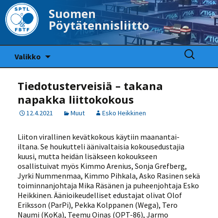
Suomen
Pöytätennisliitto
Siirry
Haku:
Valikko
sisältöön
Tiedotusterveisiä – takana
napakka liittokokous
12.4.2021
Muut
Esko Heikkinen
Liiton virallinen kevätkokous käytiin maanantai-
iltana. Se houkutteli äänivaltaisia kokousedustajia
kuusi, mutta heidän lisäkseen kokoukseen
osallistuivat myös Kimmo Arenius, Sonja Grefberg,
Jyrki Nummenmaa, Kimmo Pihkala, Asko Rasinen sekä
toiminnanjohtaja Mika Räsänen ja puheenjohtaja Esko
Heikkinen. Äänioikeudelliset edustajat olivat Olof
Eriksson (ParPi), Pekka Kolppanen (Wega), Tero
Naumi (KoKa), Teemu Oinas (OPT-86), Jarmo