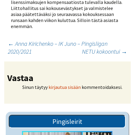
lisenssimaksujen kompensaatiosta tulevalla kaudella.
Liittohallitus sai kokousevästykset ja valmistelee
asiaa päätettäväksi jo seuraavassa kokouksessaan
runsaan kahden viikon kuluttua. Silloin tästä asiasta
enemmän.
Artikkelien
←
Anna Kirichenko – IK Juno – Pingisligan
2020/2021
NETU kokoontui
→
selaus
Vastaa
Sinun täytyy
kirjautua sisään
kommentoidaksesi.
Pingisleirit