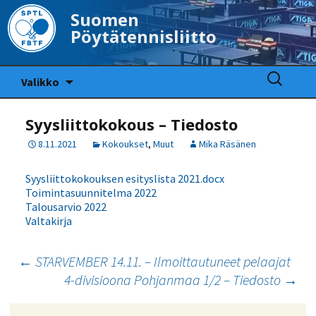
Suomen
Pöytätennisliitto
Siirry
Haku:
Valikko
sisältöön
Syysliittokokous – Tiedosto
8.11.2021
Kokoukset
,
Muut
Mika Räsänen
Syysliittokokouksen esityslista 2021.docx
Toimintasuunnitelma 2022
Talousarvio 2022
Valtakirja
Artikkelien
←
STARVEMBER 14.11. – Ilmoittautuneet pelaajat
4-divisioona Pohjanmaa 1/2 – Tiedosto
→
selaus