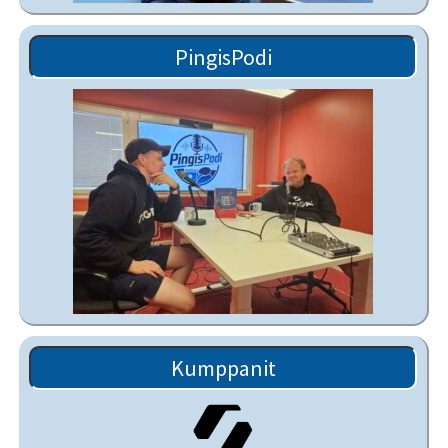
PingisPodi
Kumppanit