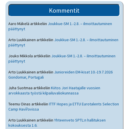
Kommentit
Aaro Mäkelä
artikkeliin
Joukkue-SM 1.-2.8. – ilmoittautuminen
päättynyt
Arto Luukkainen
artikkeliin
Joukkue-SM 1.-2.8. – ilmoittautuminen
päättynyt
Jouko Mikkola
artikkeliin
Joukkue-SM 1.-2.8. – ilmoittautuminen
päättynyt
Arto Luukkainen
artikkeliin
Junioreiden EM-kisat 10.-19.7.2026
Gondomar, Portugali
Juha Suotmaa
artikkeliin
Kiitos Jori Haatajalle vuosien
arvokkaasta työstä kilpailuvaliokunnassa
Teemu Oinas
artikkeliin
ITTF Hopes ja ETTU Eurotalents Selection
Camp Havířovissa
Arto Luukkainen
artikkeliin
Yhteenveto SPTL:n hallituksen
kokouksesta 1.6.