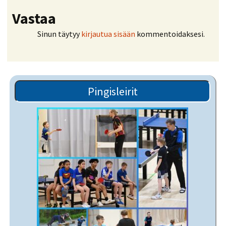
Vastaa
Sinun täytyy
kirjautua sisään
kommentoidaksesi.
Pingisleirit