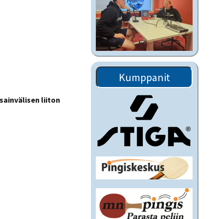
Kumppanit
ainvälisen liiton