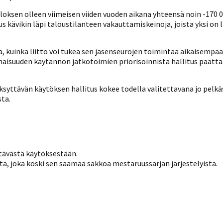
Venyttely
pöytätenniksessä-opas
uloksen olleen viimeisen viiden vuoden aikana yhteensä noin -170 0
Olkapäävammojen
us kävikin läpi taloustilanteen vakauttamiskeinoja, joista yksi on 
ennaltaehkäisevä
harjoitusopas
pöytätennispelaajille
 kuinka liitto voi tukea sen jäsenseurojen toimintaa aikaisemp
Leirit
onaisuuden käytännön jatkotoimien priorisoinnista hallitus päätt
EU-Erasmus:
Maahanmuuttajien
kotouttaminen ja
ksyttävän käytöksen hallitus kokee todella valitettavana jo pelkä
sukupuolten tasa-arvo
sta.
pöytätenniksessä
kattavan osallisuuden
kautta
ttävästä käytöksestään.
ä, joka koski sen saamaa sakkoa mestaruussarjan järjestelyistä.