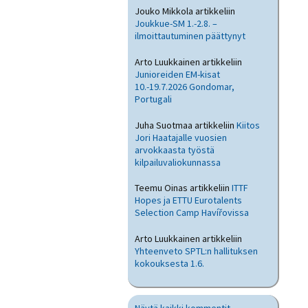
Jouko Mikkola
artikkeliin
Joukkue-SM 1.-2.8. –
ilmoittautuminen päättynyt
Arto Luukkainen
artikkeliin
Junioreiden EM-kisat
10.-19.7.2026 Gondomar,
Portugali
Juha Suotmaa
artikkeliin
Kiitos
Jori Haatajalle vuosien
arvokkaasta työstä
kilpailuvaliokunnassa
Teemu Oinas
artikkeliin
ITTF
Hopes ja ETTU Eurotalents
Selection Camp Havířovissa
Arto Luukkainen
artikkeliin
Yhteenveto SPTL:n hallituksen
kokouksesta 1.6.