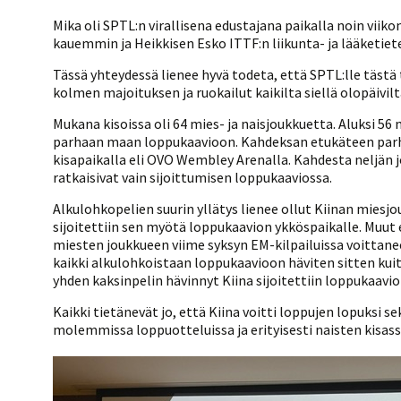
Mika oli SPTL:n virallisena edustajana paikalla noin viik
kauemmin ja Heikkisen Esko ITTF:n liikunta- ja lääketiet
Tässä yhteydessä lienee hyvä todeta, että SPTL:lle tästä
kolmen majoituksen ja ruokailut kaikilta siellä olopäiv
Mukana kisoissa oli 64 mies- ja naisjoukkuetta. Aluksi 56
parhaan maan loppukaavioon. Kahdeksan etukäteen parhaa
kisapaikalla eli OVO Wembley Arenalla. Kahdesta neljän 
ratkaisivat vain sijoittumisen loppukaaviossa.
Alkulohkopelien suurin yllätys lienee ollut Kiinan miesjo
sijoitettiin sen myötä loppukaavion ykköspaikalle. Muut
miesten joukkueen viime syksyn EM-kilpailuissa voittaneet
kaikki alkulohkoistaan loppukaavioon häviten sitten kui
yhden kaksinpelin hävinnyt Kiina sijoitettiin loppukaavi
Kaikki tietänevät jo, että Kiina voitti loppujen lopuksi
molemmissa loppuotteluissa ja erityisesti naisten kisassa