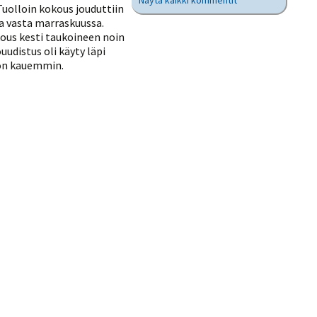
Näytä kaikki kommentit
Tuolloin kokous jouduttiin
a vasta marraskuussa.
kous kesti taukoineen noin
udistus oli käyty läpi
ljon kauemmin.