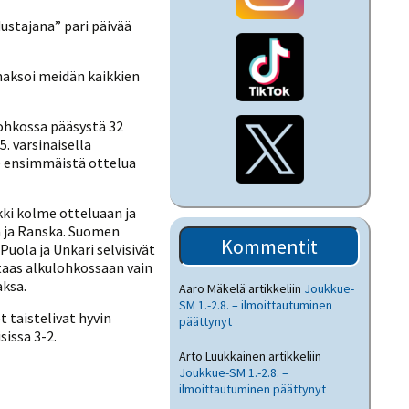
dustajana” pari päivää
 maksoi meidän kaikkien
lohkossa pääsystä 32
. varsinaisella
me ensimmäistä ottelua
ikki kolme otteluaan ja
a ja Ranska. Suomen
Kommentit
uola ja Unkari selvisivät
taas alkulohkossaan vain
aksa.
Aaro Mäkelä
artikkeliin
Joukkue-
SM 1.-2.8. – ilmoittautuminen
 taistelivat hyvin
päättynyt
sissa 3-2.
Arto Luukkainen
artikkeliin
Joukkue-SM 1.-2.8. –
ilmoittautuminen päättynyt