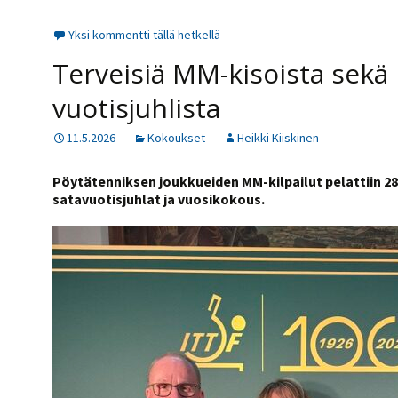
Yksi kommentti tällä hetkellä
Terveisiä MM-kisoista sekä 
vuotisjuhlista
11.5.2026
Kokoukset
Heikki Kiiskinen
Pöytätenniksen joukkueiden MM-kilpailut pelattiin 28.
satavuotisjuhlat ja vuosikokous.