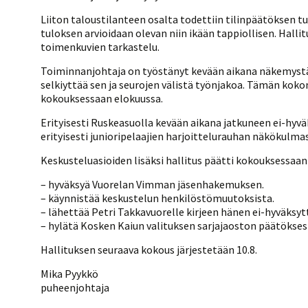
Kilpailujärjestäjien
Valiokunnat
ohjeet
Seurasiirrot
6-divisioona
Liiton taloustilanteen osalta todettiin tilinpäätöksen t
Strategia 2025-2030
tuloksen arvioidaan olevan niin ikään tappiollisen. Hallit
Rating-artikkelit
Kisajärjestäjien
Sarjatiedotteet
toimenkuvien tarkastelu.
dokumentit
Vastuullisuus
Ilmoita epäasiallisesta
Rating-manuaali
käytöksestä
Pelipaikat ja
Toiminnanjohtaja on työstänyt kevään aikana näkemystä,
Seuratiedotteet
NETU in English
joukkueiden
Rating-manuaali
selkiyttää sen ja seurojen välistä työnjakoa. Tämän kok
yhteyshenkilöt
Hallintosääntö
kokouksessaan elokuussa.
Tietosuoja
Julkaistut Rating-listat
Päivärating
Erityisesti Ruskeasuolla kevään aikana jatkuneen ei-hyvä
erityisesti junioripelaajien harjoittelurauhan näkökulma
Keskusteluasioiden lisäksi hallitus päätti kokouksessaan
– hyväksyä Vuorelan Vimman jäsenhakemuksen.
– käynnistää keskustelun henkilöstömuutoksista.
– lähettää Petri Takkavuorelle kirjeen hänen ei-hyväksy
– hylätä Kosken Kaiun valituksen sarjajaoston päätöksest
Hallituksen seuraava kokous järjestetään 10.8.
Mika Pyykkö
puheenjohtaja