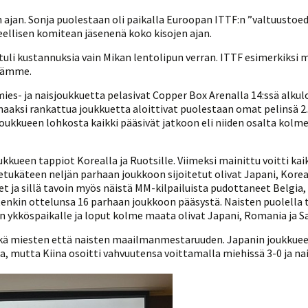
on ajan. Sonja puolestaan oli paikalla Euroopan ITTF:n ”valtuustoe
eellisen komitean jäsenenä koko kisojen ajan.
 tuli kustannuksia vain Mikan lentolipun verran. ITTF esimerkiksi
iltämme.
 mies- ja naisjoukkuetta pelasivat Copper Box Arenalla 14:ssä alku
ksi rankattua joukkuetta aloittivat puolestaan omat pelinsä 2.5
joukkueen lohkosta kaikki pääsivät jatkoon eli niiden osalta kol
ukkueen tappiot Korealla ja Ruotsille. Viimeksi mainittu voitti ka
 etukäteen neljän parhaan joukkoon sijoitetut olivat Japani, Kore
 ja sillä tavoin myös näistä MM-kilpailuista pudottaneet Belgia, P
tenkin ottelunsa 16 parhaan joukkoon pääsystä. Naisten puolella 
on ykköspaikalle ja loput kolme maata olivat Japani, Romania ja S
 sekä miesten että naisten maailmanmestaruuden. Japanin joukkueet
, mutta Kiina osoitti vahvuutensa voittamalla miehissä 3-0 ja nai