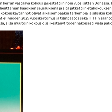
en kerran vastaava kokous järjestettiin noin vuosi sitten Dohassa. 
euttaman kaaoksen seurauksena ja sitä jatkettiin etäkokouksen
a kokouskäytännöt olivat aikaisempaakin tarkempia ja siksikin ko
t eli vuoden 2025 vuosikertomus ja tilinpäätös sekä ITTF:n sääntöu
olla, sillä muutoin kokous olisi kestänyt todennäköisesti vielä pa