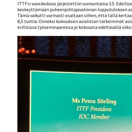
ITTF:n vuosikokous järjestettiin sunnuntaina 3.5. Edellis
keskeyttämään puheenjohtajavalinnan lopputuloksen aih
Tämä vaikutti varmasti osaltaan siihen, että tällä kerta
8,5 tuntia. Onneksi kokouksen asialistan tärkeimmät asia
erillisissä työseminaareissa jo kokousta edeltävällä viik