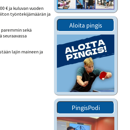
Tiedostot vanhoilta
00 € ja kuluvan vuoden
sivuilta
liiton työntekijämäärän ja
Viestitiedotteet
Aloita pingis
vanhoilta sivuilta
aa paremmin sekä
Muut tiedotteet
ää seuraavassa
stään lajin maineen ja
PingisPodi