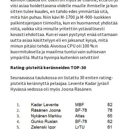
viisi asiaa hoidettavana viidelle muulle ihmiselle ja kun
sitten tulee kuudes, en tahdo edes ymmärtää sitä,
mitä hän puhuu. Niin kävi M-1700 ja M-900-luokkien
palkintojenjaon tiimoilta, kun en huomannut yhdistää
niitä, vaikka sitä minulle yritettiin ystävällisesti
kovasti ehdottaa. Kun ei vaan pystynyt enää ottamaan
uutta asiaa käsittelyyn eli en jaksanut kysyä, mitä
minun pitäisi tehdä. Aivoissa CPU oli 100 %:n
kuormituksella ja maailma tuntui vain suhisevan
ympärillä. Mutta hyvinpä kuitenkin selvittiin!
Rating-pisteitä keränneiden TOP-30
Seuraavassa taulukossa on listattu 30 eniten rating-
pisteitä kerännyttä pelaajaa. Levente Kadar jyräsi!
Hyvässä vedossa oli myös Joona Räsänen.