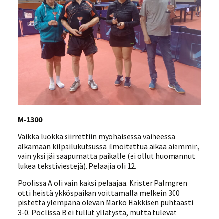
M-1300
Vaikka luokka siirrettiin myöhäisessä vaiheessa
alkamaan kilpailukutsussa ilmoitettua aikaa aiemmin,
vain yksi jäi saapumatta paikalle (ei ollut huomannut
lukea tekstiviestejä). Pelaajia oli 12.
Poolissa A oli vain kaksi pelaajaa. Krister Palmgren
otti heistä ykköspaikan voittamalla melkein 300
pistettä ylempänä olevan Marko Häkkisen puhtaasti
3-0. Poolissa B ei tullut yllätystä, mutta tulevat