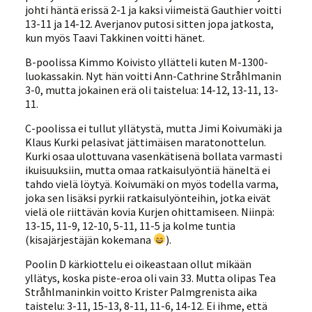
johti häntä erissä 2-1 ja kaksi viimeistä Gauthier voitti
13-11 ja 14-12. Averjanov putosi sitten jopa jatkosta,
kun myös Taavi Takkinen voitti hänet.
B-poolissa Kimmo Koivisto yllätteli kuten M-1300-
luokassakin. Nyt hän voitti Ann-Cathrine Stråhlmanin
3-0, mutta jokainen erä oli taistelua: 14-12, 13-11, 13-
11.
C-poolissa ei tullut yllätystä, mutta Jimi Koivumäki ja
Klaus Kurki pelasivat jättimäisen maratonottelun.
Kurki osaa ulottuvana vasenkätisenä bollata varmasti
ikuisuuksiin, mutta omaa ratkaisulyöntiä häneltä ei
tahdo vielä löytyä. Koivumäki on myös todella varma,
joka sen lisäksi pyrkii ratkaisulyönteihin, jotka eivät
vielä ole riittävän kovia Kurjen ohittamiseen. Niinpä:
13-15, 11-9, 12-10, 5-11, 11-5 ja kolme tuntia
(kisajärjestäjän kokemana
).
Poolin D kärkiottelu ei oikeastaan ollut mikään
yllätys, koska piste-eroa oli vain 33. Mutta olipas Tea
Stråhlmaninkin voitto Krister Palmgrenista aika
taistelu: 3-11, 15-13, 8-11, 11-6, 14-12. Ei ihme, että