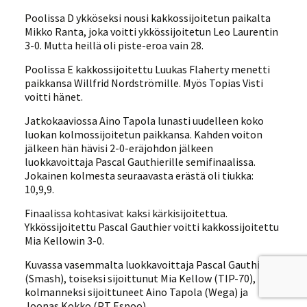
Poolissa D ykköseksi nousi kakkossijoitetun paikalta
Mikko Ranta, joka voitti ykkössijoitetun Leo Laurentin
3-0. Mutta heillä oli piste-eroa vain 28.
Poolissa E kakkossijoitettu Luukas Flaherty menetti
paikkansa Willfrid Nordströmille. Myös Topias Visti
voitti hänet.
Jatkokaaviossa Aino Tapola lunasti uudelleen koko
luokan kolmossijoitetun paikkansa. Kahden voiton
jälkeen hän hävisi 2-0-eräjohdon jälkeen
luokkavoittaja Pascal Gauthierille semifinaalissa.
Jokainen kolmesta seuraavasta erästä oli tiukka:
10,9,9.
Finaalissa kohtasivat kaksi kärkisijoitettua.
Ykkössijoitettu Pascal Gauthier voitti kakkossijoitettu
Mia Kellowin 3-0.
Kuvassa vasemmalta luokkavoittaja Pascal Gauthier
(Smash), toiseksi sijoittunut Mia Kellow (TIP-70),
kolmanneksi sijoittuneet Aino Tapola (Wega) ja
Joonas Kokko (PT Espoo).