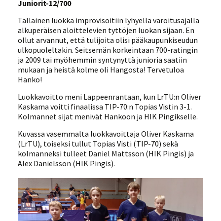
Juniorit-12/700
Tällainen luokka improvisoitiin lyhyellä varoitusajalla
alkuperäisen aloittelevien tyttöjen luokan sijaan. En
ollut arvannut, että tulijoita olisi pääkaupunkiseudun
ulkopuoleltakin. Seitsemän korkeintaan 700-ratingin
ja 2009 tai myöhemmin syntynyttä junioria saatiin
mukaan ja heistä kolme oli Hangosta! Tervetuloa
Hanko!
Luokkavoitto meni Lappeenrantaan, kun LrTU:n Oliver
Kaskama voitti finaalissa TIP-70:n Topias Vistin 3-1.
Kolmannet sijat menivät Hankoon ja HIK Pingikselle.
Kuvassa vasemmalta luokkavoittaja Oliver Kaskama
(LrTU), toiseksi tullut Topias Visti (TIP-70) sekä
kolmanneksi tulleet Daniel Mattsson (HIK Pingis) ja
Alex Danielsson (HIK Pingis).