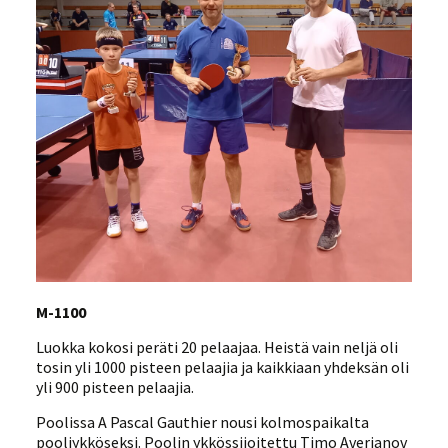
M-1100
Luokka kokosi peräti 20 pelaajaa. Heistä vain neljä oli
tosin yli 1000 pisteen pelaajia ja kaikkiaan yhdeksän oli
yli 900 pisteen pelaajia.
Poolissa A Pascal Gauthier nousi kolmospaikalta
pooliykköseksi. Poolin ykkössijoitettu Timo Averjanov