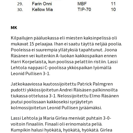
MK
Kilpailujen pääluokassa eli miesten kaksinpelissä oli
mukavat 15 pelaajaa. Ihan ei saatu täyttä neljää poolia.
Pooleissa ei suurempia yllätyksiä tapahtunut. Joona
Räsänen vei kuitenkin A-luokan kakkospaikan ennen
Harri Korpelaista, kun poolissa pelattiin ristiin. Lassi
Lehtola nappasi C-poolissa ykköspaikan lyömällä
Leonid Pullisen 3-1.
Jatkokaaviossa kuutossijoitettu Patrick Palmgren
pudotti ykkössijoitetun Andrei Räisäsen palkinnoilta
tiukassa ottelussa 3-1. Nelossijoitettu Elmo Räsänen
joutui poolissaan kakkoseksi syrjäytetyn
kolmossijoitetun Leonid Pullisen jyräämäksi.
Lassi Lehtola ja Maria Girlea menivät puhtain 3-0-
voitoin finaaliin. Finaali oli erinomaista peliä.
Kumpikin halusi hyökätä, hyökätä, hyökätä. Girlea