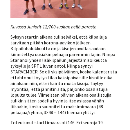
Kuvassa Juniorit-12/700-luokan neljä parasta
Syksyn startin aikana tuli selväksi, että kilpailuja
tarvitaan pitkän korona-aavikon jälkeen.
Kilpailuhalukkuutta on ja kisojen avulla saadaan
kiinnitettyä uusiakin pelaajia paremmin lajiin. Niinpä
Star anoi yhden lisäkilpailun järjestämisoikeutta
syksylle ja SPTL luvan antoi. Niinpä syntyi
STARVEMBER. Se oli yksipäiväinen, koska kalenterista
ei tahtonut löytyä tilaa kaksipäiväisille kisoille eikä
ainakaan niin, ettei häiritä muita kisoja. Täytyy
myöntää, että jännitin sitä, paljonko osallistujia
lopulta tulee. Viimeisten päivien aikana osallistujia
tulikin sitten todella hyvin ja itse asiassa vähän
liikaakin, koska suunniteltu maksimimäärä (48
pelaajaa/ryhmä, 3×48 = 144) hieman ylittyi.
Toteutunut starttimäärä oli 146. Eri seuroja 19.