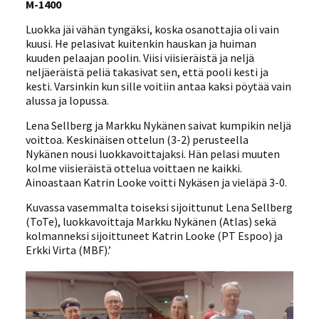
M-1400
Luokka jäi vähän tyngäksi, koska osanottajia oli vain
kuusi. He pelasivat kuitenkin hauskan ja huiman
kuuden pelaajan poolin. Viisi viisieräistä ja neljä
neljäeräistä peliä takasivat sen, että pooli kesti ja
kesti. Varsinkin kun sille voitiin antaa kaksi pöytää vain
alussa ja lopussa.
Lena Sellberg ja Markku Nykänen saivat kumpikin neljä
voittoa. Keskinäisen ottelun (3-2) perusteella
Nykänen nousi luokkavoittajaksi. Hän pelasi muuten
kolme viisieräistä ottelua voittaen ne kaikki.
Ainoastaan Katrin Looke voitti Nykäsen ja vieläpä 3-0.
Kuvassa vasemmalta toiseksi sijoittunut Lena Sellberg
(ToTe), luokkavoittaja Markku Nykänen (Atlas) sekä
kolmanneksi sijoittuneet Katrin Looke (PT Espoo) ja
Erkki Virta (MBF).’