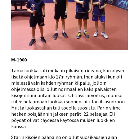
M-1900
Tämä luokka tuli mukaan pikaisena ideana, kun älysin
lisätä ohjelmaan klo 17:n ryhmän. Ihan aluksi kun oli
mielessä vain kahden ryhmän kilpailu, jolloin
ohjelmassa olisi ollut normaalien kaksipäiväisten
kisojen sunnuntain luokat. Oli täysi arvoitus, moniko
tulee pelaamaan luokkaa sunnuntai-illan iltavuoroon.
Mutta luokastahan tuli todella suosittu. Parin viime
hetken poisjäännin jälkeen peräti 22 pelaajaa. Eli
pöydät olivat täydessä käytössä muiden luokkien
kanssa.
Starin kisojen pääpaino on ollut vuosikausien ajan