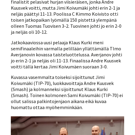
finalistit pelasivat hurjan viisieräisen, jonka Andre
Kuusvek voitti, mutta Jimi Koivumäki johti erin 2-1 ja
neljäs päättyi 11-13. Poolissa C Kimmo Koivisto otti
toisen jatkopaikan lyömällä 150 pistettä ylempänä
olleen Tuomas Tuovisen 3-2. Tuovinen johti jo erin 2-0
ja neljäs oli 10-12.
Jatkokaaviossa uusi pelaaja Klaus Kurki meni
semifinaaleihin varmalla pelillään yllättämällä TImo
Averjanovin kovassa taisteluottelussa. Averjanov johti
jo erin 2-1 ja neljäs oli 11-13. Finaalissa Andre Kuusvek
voitti tällä kertaa Jimi Koivumäen suoraan 3-0.
Kuvassa vasemmalta toiseksi sijoittunut Jimi
Koivumäki (TIP-70), luokkavoittaja Andre Kuusvek
(Smash) ja kolmanneksi sijoittunut Klaus Kurki
(Smash). Toinen kolmonen Sami Koivumäki (TIP-70) ei
ollut salissa palkintojenjaon aikana eikä kuvaa
huomattu ottaa myöhemminkään.