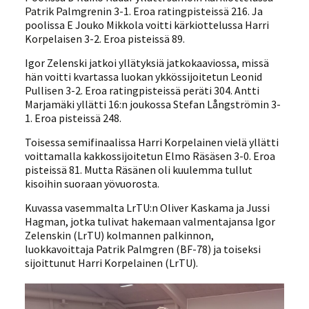
Patrik Palmgrenin 3-1. Eroa ratingpisteissä 216. Ja
poolissa E Jouko Mikkola voitti kärkiottelussa Harri
Korpelaisen 3-2. Eroa pisteissä 89.
Igor Zelenski jatkoi yllätyksiä jatkokaaviossa, missä
hän voitti kvartassa luokan ykkössijoitetun Leonid
Pullisen 3-2. Eroa ratingpisteissä peräti 304. Antti
Marjamäki yllätti 16:n joukossa Stefan Långströmin 3-
1. Eroa pisteissä 248.
Toisessa semifinaalissa Harri Korpelainen vielä yllätti
voittamalla kakkossijoitetun Elmo Räsäsen 3-0. Eroa
pisteissä 81. Mutta Räsänen oli kuulemma tullut
kisoihin suoraan yövuorosta.
Kuvassa vasemmalta LrTU:n Oliver Kaskama ja Jussi
Hagman, jotka tulivat hakemaan valmentajansa Igor
Zelenskin (LrTU) kolmannen palkinnon,
luokkavoittaja Patrik Palmgren (BF-78) ja toiseksi
sijoittunut Harri Korpelainen (LrTU).