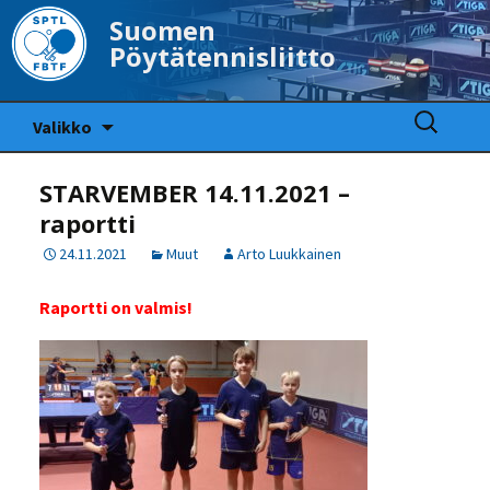
Suomen
Pöytätennisliitto
Siirry
Haku:
Valikko
sisältöön
STARVEMBER 14.11.2021 –
raportti
24.11.2021
Muut
Arto Luukkainen
Raportti on valmis!