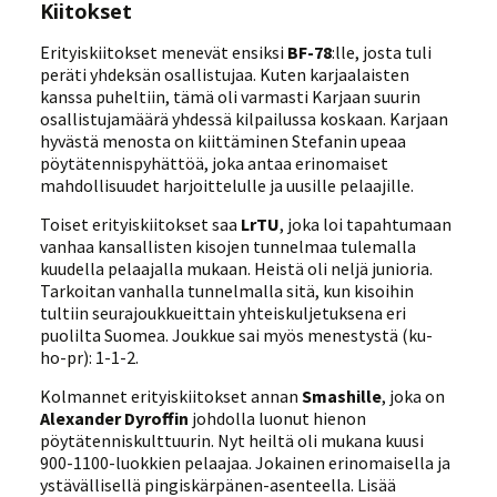
Kiitokset
Erityiskiitokset menevät ensiksi
BF-78
:lle, josta tuli
peräti yhdeksän osallistujaa. Kuten karjaalaisten
kanssa puheltiin, tämä oli varmasti Karjaan suurin
osallistujamäärä yhdessä kilpailussa koskaan. Karjaan
hyvästä menosta on kiittäminen Stefanin upeaa
pöytätennispyhättöä, joka antaa erinomaiset
mahdollisuudet harjoittelulle ja uusille pelaajille.
Toiset erityiskiitokset saa
LrTU
, joka loi tapahtumaan
vanhaa kansallisten kisojen tunnelmaa tulemalla
kuudella pelaajalla mukaan. Heistä oli neljä junioria.
Tarkoitan vanhalla tunnelmalla sitä, kun kisoihin
tultiin seurajoukkueittain yhteiskuljetuksena eri
puolilta Suomea. Joukkue sai myös menestystä (ku-
ho-pr): 1-1-2.
Kolmannet erityiskiitokset annan
Smashille
, joka on
Alexander Dyroffin
johdolla luonut hienon
pöytätenniskulttuurin. Nyt heiltä oli mukana kuusi
900-1100-luokkien pelaajaa. Jokainen erinomaisella ja
ystävällisellä pingiskärpänen-asenteella. Lisää