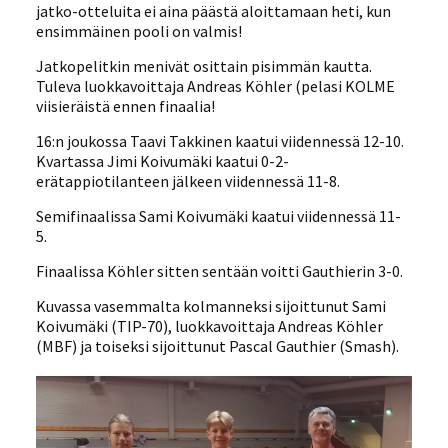
jatko-otteluita ei aina päästä aloittamaan heti, kun
ensimmäinen pooli on valmis!
Jatkopelitkin menivät osittain pisimmän kautta.
Tuleva luokkavoittaja Andreas Köhler (pelasi KOLME
viisieräistä ennen finaalia!
16:n joukossa Taavi Takkinen kaatui viidennessä 12-10.
Kvartassa Jimi Koivumäki kaatui 0-2-
erätappiotilanteen jälkeen viidennessä 11-8.
Semifinaalissa Sami Koivumäki kaatui viidennessä 11-
5.
Finaalissa Köhler sitten sentään voitti Gauthierin 3-0.
Kuvassa vasemmalta kolmanneksi sijoittunut Sami
Koivumäki (TIP-70), luokkavoittaja Andreas Köhler
(MBF) ja toiseksi sijoittunut Pascal Gauthier (Smash).