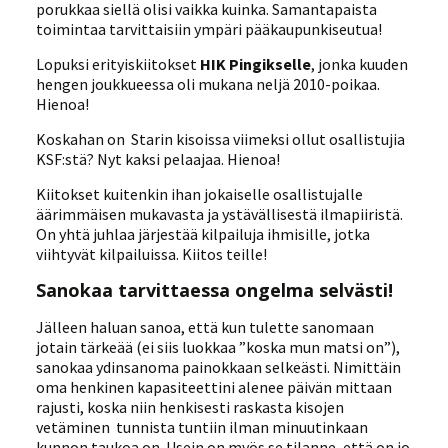
porukkaa siellä olisi vaikka kuinka. Samantapaista
toimintaa tarvittaisiin ympäri pääkaupunkiseutua!
Lopuksi erityiskiitokset
HIK Pingikselle
, jonka kuuden
hengen joukkueessa oli mukana neljä 2010-poikaa.
Hienoa!
Koskahan on Starin kisoissa viimeksi ollut osallistujia
KSF:stä? Nyt kaksi pelaajaa. Hienoa!
Kiitokset kuitenkin ihan jokaiselle osallistujalle
äärimmäisen mukavasta ja ystävällisestä ilmapiiristä.
On yhtä juhlaa järjestää kilpailuja ihmisille, jotka
viihtyvät kilpailuissa. Kiitos teille!
Sanokaa tarvittaessa ongelma selvästi!
Jälleen haluan sanoa, että kun tulette sanomaan
jotain tärkeää (ei siis luokkaa ”koska mun matsi on”),
sanokaa ydinsanoma painokkaan selkeästi. Nimittäin
oma henkinen kapasiteettini alenee päivän mittaan
rajusti, koska niin henkisesti raskasta kisojen
vetäminen tunnista tuntiin ilman minuutinkaan
kunnon taukoa on. Usein on myös se tilanne, että on jo