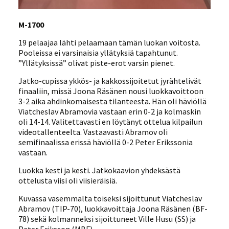
M-1700
19 pelaajaa lähti pelaamaan tämän luokan voitosta.
Pooleissa ei varsinaisia yllätyksiä tapahtunut.
”Yllätyksissä” olivat piste-erot varsin pienet.
Jatko-cupissa ykkös- ja kakkossijoitetut jyrähtelivät
finaaliin, missä Joona Räsänen nousi luokkavoittoon
3-2 aika ahdinkomaisesta tilanteesta. Hän oli häviöllä
Viatcheslav Abramovia vastaan erin 0-2 ja kolmaskin
oli 14-14. Valitettavasti en löytänyt ottelua kilpailun
videotallenteelta. Vastaavasti Abramov oli
semifinaalissa erissä häviöllä 0-2 Peter Erikssonia
vastaan.
Luokka kesti ja kesti. Jatkokaavion yhdeksästä
ottelusta viisi oli viisieräisiä.
Kuvassa vasemmalta toiseksi sijoittunut Viatcheslav
Abramov (TIP-70), luokkavoittaja Joona Räsänen (BF-
78) sekä kolmanneksi sijoittuneet Ville Husu (SS) ja
Peter Eriksson (MBF).