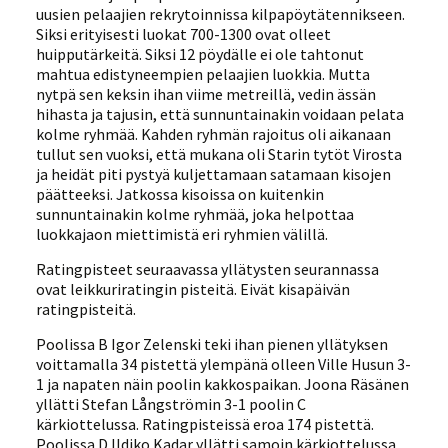
uusien pelaajien rekrytoinnissa kilpapöytätennikseen.
Siksi erityisesti luokat 700-1300 ovat olleet
huipputärkeitä. Siksi 12 pöydälle ei ole tahtonut
mahtua edistyneempien pelaajien luokkia. Mutta
nytpä sen keksin ihan viime metreillä, vedin ässän
hihasta ja tajusin, että sunnuntainakin voidaan pelata
kolme ryhmää. Kahden ryhmän rajoitus oli aikanaan
tullut sen vuoksi, että mukana oli Starin tytöt Virosta
ja heidät piti pystyä kuljettamaan satamaan kisojen
päätteeksi. Jatkossa kisoissa on kuitenkin
sunnuntainakin kolme ryhmää, joka helpottaa
luokkajaon miettimistä eri ryhmien välillä.
Ratingpisteet seuraavassa yllätysten seurannassa
ovat leikkuriratingin pisteitä. Eivät kisapäivän
ratingpisteitä.
Poolissa B Igor Zelenski teki ihan pienen yllätyksen
voittamalla 34 pistettä ylempänä olleen Ville Husun 3-
1 ja napaten näin poolin kakkospaikan. Joona Räsänen
yllätti Stefan Långströmin 3-1 poolin C
kärkiottelussa. Ratingpisteissä eroa 174 pistettä.
Poolissa D Ildiko Kadar yllätti samoin kärkiottelussa