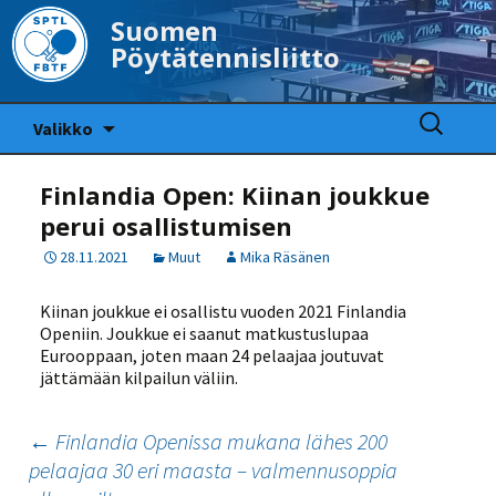
Suomen
Pöytätennisliitto
Siirry
Haku:
Valikko
sisältöön
Finlandia Open: Kiinan joukkue
perui osallistumisen
28.11.2021
Muut
Mika Räsänen
Kiinan joukkue ei osallistu vuoden 2021 Finlandia
Openiin. Joukkue ei saanut matkustuslupaa
Eurooppaan, joten maan 24 pelaajaa joutuvat
jättämään kilpailun väliin.
Artikkelien
←
Finlandia Openissa mukana lähes 200
pelaajaa 30 eri maasta – valmennusoppia
selaus