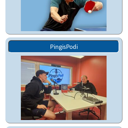
PingisPodi