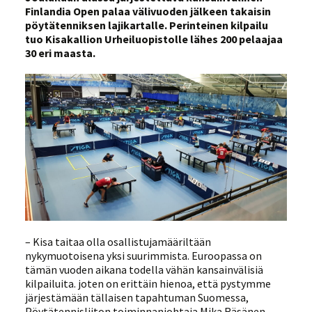
Finlandia Open palaa välivuoden jälkeen takaisin
pöytätenniksen lajikartalle. Perinteinen kilpailu
tuo Kisakallion Urheiluopistolle lähes 200 pelaajaa
30 eri maasta.
– Kisa taitaa olla osallistujamääriltään
nykymuotoisena yksi suurimmista. Euroopassa on
tämän vuoden aikana todella vähän kansainvälisiä
kilpailuita. joten on erittäin hienoa, että pystymme
järjestämään tällaisen tapahtuman Suomessa,
Pöytätennisliiton toiminnanjohtaja Mika Räsänen