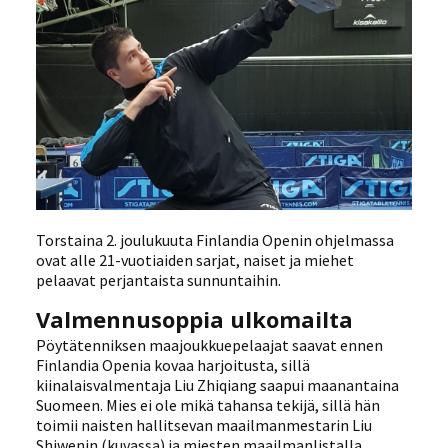
Torstaina 2. joulukuuta Finlandia Openin ohjelmassa
ovat alle 21-vuotiaiden sarjat, naiset ja miehet
pelaavat perjantaista sunnuntaihin.
Valmennusoppia ulkomailta
Pöytätenniksen maajoukkuepelaajat saavat ennen
Finlandia Openia kovaa harjoitusta, sillä
kiinalaisvalmentaja Liu Zhiqiang saapui maanantaina
Suomeen. Mies ei ole mikä tahansa tekijä, sillä hän
toimii naisten hallitsevan maailmanmestarin Liu
Shiwenin (kuvassa) ja miesten maailmanlistalla