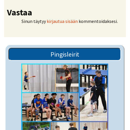
Vastaa
Sinun täytyy
kirjautua sisään
kommentoidaksesi.
Pingisleirit