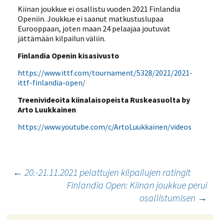
Kiinan joukkue ei osallistu vuoden 2021 Finlandia
Openiin. Joukkue ei saanut matkustuslupaa
Eurooppaan, joten maan 24 pelaajaa joutuvat
jättämään kilpailun väliin.
Finlandia Openin kisasivusto
https://www.ittf.com/tournament/5328/2021/2021-
ittf-finlandia-open/
Treenivideoita kiinalaisopeista Ruskeasuolta by
Arto Luukkainen
https://www.youtube.com/c/ArtoLuukkainen/videos
Artikkelien
←
20.-21.11.2021 pelattujen kilpailujen ratingit
Finlandia Open: Kiinan joukkue perui
selaus
osallistumisen
→