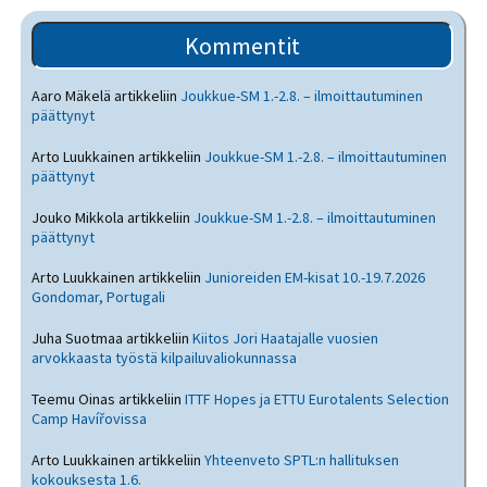
Kommentit
Aaro Mäkelä
artikkeliin
Joukkue-SM 1.-2.8. – ilmoittautuminen
päättynyt
Arto Luukkainen
artikkeliin
Joukkue-SM 1.-2.8. – ilmoittautuminen
päättynyt
Jouko Mikkola
artikkeliin
Joukkue-SM 1.-2.8. – ilmoittautuminen
päättynyt
Arto Luukkainen
artikkeliin
Junioreiden EM-kisat 10.-19.7.2026
Gondomar, Portugali
Juha Suotmaa
artikkeliin
Kiitos Jori Haatajalle vuosien
arvokkaasta työstä kilpailuvaliokunnassa
Teemu Oinas
artikkeliin
ITTF Hopes ja ETTU Eurotalents Selection
Camp Havířovissa
Arto Luukkainen
artikkeliin
Yhteenveto SPTL:n hallituksen
kokouksesta 1.6.