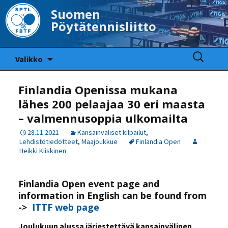
Suomen
Pöytätennisliitto
Siirry
Haku:
Valikko
sisältöön
Finlandia Openissa mukana
lähes 200 pelaajaa 30 eri maasta
– valmennusoppia ulkomailta
28.11.2021
Kansainväliset kilpailut
,
Lehdistötiedotteet
,
Maajoukkue
Finlandia Open
Heikki Kiiskinen
Finlandia Open event page and
information in English can be found from
->
ITTF web page
Joulukuun alussa järjestettävä kansainvälinen