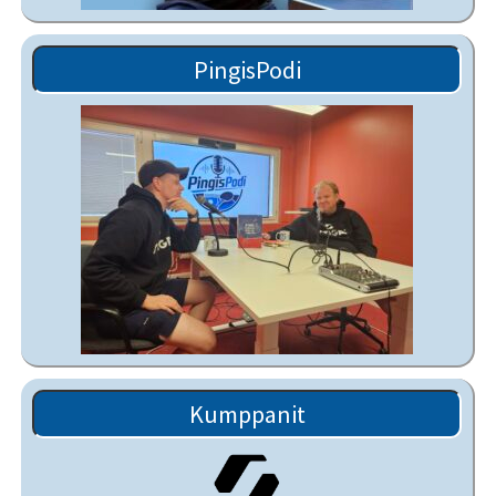
PingisPodi
Kumppanit