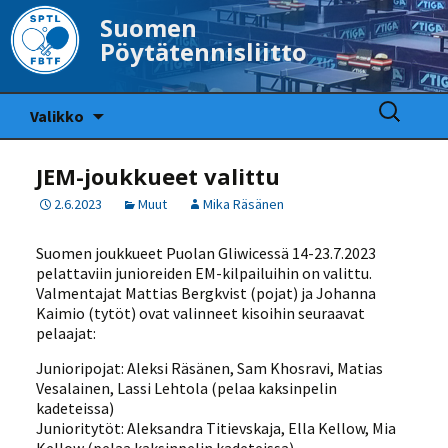
Suomen
Pöytätennisliitto
Siirry
Haku:
Valikko
sisältöön
JEM-joukkueet valittu
2.6.2023
Muut
Mika Räsänen
Suomen joukkueet Puolan Gliwicessä 14-23.7.2023
pelattaviin junioreiden EM-kilpailuihin on valittu.
Valmentajat Mattias Bergkvist (pojat) ja Johanna
Kaimio (tytöt) ovat valinneet kisoihin seuraavat
pelaajat:
Junioripojat: Aleksi Räsänen, Sam Khosravi, Matias
Vesalainen, Lassi Lehtola (pelaa kaksinpelin
kadeteissa)
Junioritytöt: Aleksandra Titievskaja, Ella Kellow, Mia