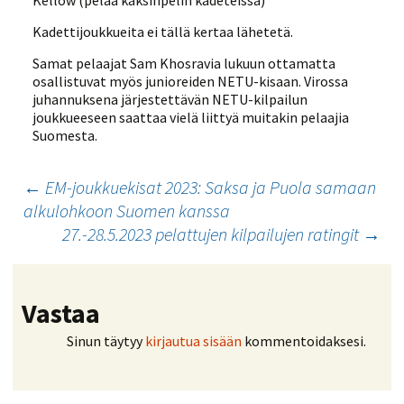
Kellow (pelaa kaksinpelin kadeteissa)
Kadettijoukkueita ei tällä kertaa lähetetä.
Samat pelaajat Sam Khosravia lukuun ottamatta
osallistuvat myös junioreiden NETU-kisaan. Virossa
juhannuksena järjestettävän NETU-kilpailun
joukkueeseen saattaa vielä liittyä muitakin pelaajia
Suomesta.
Artikkelien
←
EM-joukkuekisat 2023: Saksa ja Puola samaan
alkulohkoon Suomen kanssa
selaus
27.-28.5.2023 pelattujen kilpailujen ratingit
→
Vastaa
Sinun täytyy
kirjautua sisään
kommentoidaksesi.