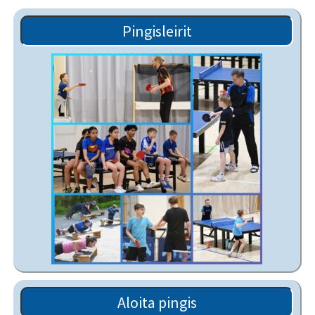
Pingisleirit
Aloita pingis