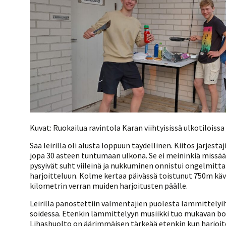
Kuvat: Ruokailua ravintola Karan viihtyisissä ulkotiloissa
Sää leirillä oli alusta loppuun täydellinen. Kiitos järjes
jopa 30 asteen tuntumaan ulkona. Se ei meininkiä missää
pysyivät suht viileinä ja nukkuminen onnistui ongelmitta
harjoitteluun. Kolme kertaa päivässä toistunut 750m käve
kilometrin verran muiden harjoitusten päälle.
Leirillä panostettiin valmentajien puolesta lämmittelyih
soidessa. Etenkin lämmittelyyn musiikki tuo mukavan boos
Lihashuolto on äärimmäisen tärkeää etenkin kun harjoitel