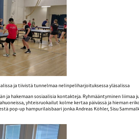
lissa ja tiivistä tunnelmaa nelinpeliharjoituksessa yläsalissa
än ja hakemaan sosiaalisia kontakteja. Ryhmääntyminen liimaa j
kkahuoneissa, yhteisruokailut kolme kertaa päivässä ja hieman eri
estä pop-up hampurilaisbaari jonka Andreas Köhler, Sisu Sammalko