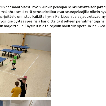
tiin pääsääntöisesti hyvin kunkin pelaajan henkilökohtaisen jaksa
makohtaisesti että perustekniikat ovat seurapelaajilla oikein hyv
harjoittelu onnistuu kaikilta hyvin. Kärkipään pelaajat tietävät my
ös itse pyytää spesifisiä harjoitteita itselleen jos valmentaja heil
 harjoittelua. Täysin uusia taitojakin haluttiin opetella. Kaikkea 