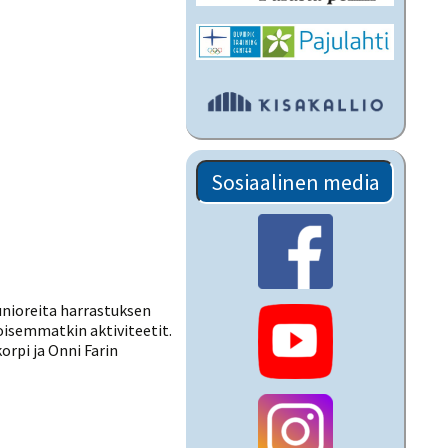
Sosiaalinen media
unioreita harrastuksen
koisemmatkin aktiviteetit.
rpi ja Onni Farin