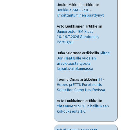
Jouko Mikkola
artikkeliin
Joukkue-SM 1.-2.8. –
ilmoittautuminen päättynyt
Arto Luukkainen
artikkeliin
Junioreiden EM-kisat
10.-19.7.2026 Gondomar,
Portugali
Juha Suotmaa
artikkeliin
Kiitos
Jori Haatajalle vuosien
arvokkaasta työstä
kilpailuvaliokunnassa
Teemu Oinas
artikkeliin
ITTF
Hopes ja ETTU Eurotalents
Selection Camp Havířovissa
Arto Luukkainen
artikkeliin
Yhteenveto SPTL:n hallituksen
kokouksesta 1.6.