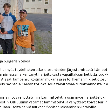
 ja burgerien tekoa
täjille myös täydellisten ulko-olosuhteiden järjestämisestä. Lämpöt
n nimessä heikentänyt harjoituksista vapaillakaan hetkillä. Luo
. Alasali lämpeni ulkoilman mukana ja se loi hieman hikiset olos
ly ravintola Karaan toi jokaiselle tarvittavaa aurinkoannosta ja a
in ja myös venyttelyihin. Lämmittelyt ja osin myös harjoittelukin 
tin. Olli Julinin vetämät lämmittelyt ja venyttelyt toivat leiriin
laan useita päiviä putkeen fyysisen jaksamisen ylärajoilla.