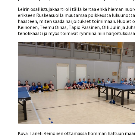
Kilpailujärjestäjien
Valiokunnat
ohjeet
Seurasiirrot
6-divisioona
Leirin osallistujakaarti oli tällä kertaa ehkä hieman 
Strategia 2025-2030
erikseen Ruskeasuolla muutamaa poikkeusta lukuunottam
Rating-artikkelit
Kisajärjestäjien
Sarjatiedotteet
haasteen, miten saada harjoitukset toimimaan. Huolet os
dokumentit
Vastuullisuus
Ilmoita epäasiallisesta
Rating-manuaali
Keinonen, Teemu Oinas, Tapio Passinen, Olli Julin ja Juh
käytöksestä
Pelipaikat ja
Seuratiedotteet
tehokkaasti ja myös toimivat ryhminä niin harjoituksissa 
NETU in English
joukkueiden
Julkaistut Rating-listat
Päivärating
yhteyshenkilöt
Hallintosääntö
Tietosuoja
Kuva: Taneli Keinonen ottamassa homman haltuun ma