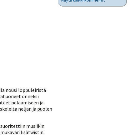
Näytä kaikki kommentit
ila nousi loppuleiristä
kkahuoneet onneksi
uhteet pelaamiseen ja
skeleita neljän ja puolen
suoritettiin musiikin
 mukavan lisätwistin.