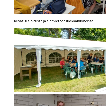
Kuvat: Majoitusta ja ajanviettoa luokkahuoneissa