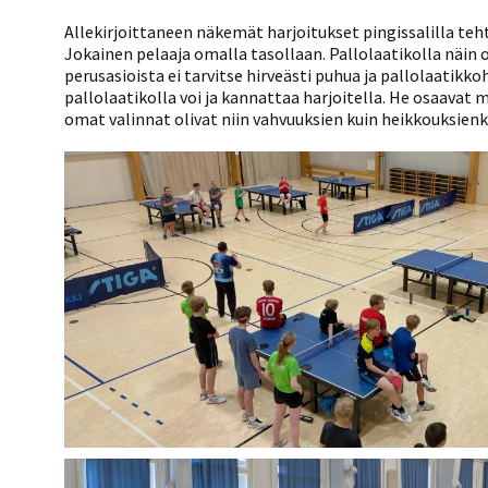
Allekirjoittaneen näkemät harjoitukset pingissalilla teh
Jokainen pelaaja omalla tasollaan. Pallolaatikolla näin o
perusasioista ei tarvitse hirveästi puhua ja pallolaatikko
pallolaatikolla voi ja kannattaa harjoitella. He osaavat my
omat valinnat olivat niin vahvuuksien kuin heikkouksienkin