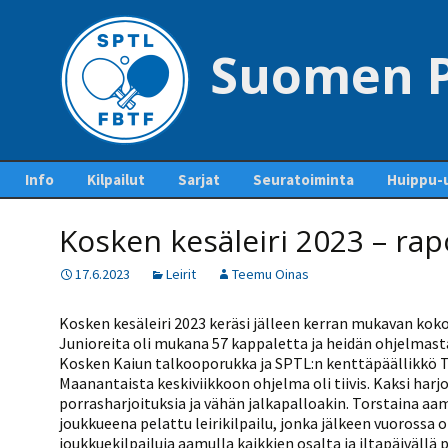
Suomen P
Siirry
Info
Kilpailut
Sarjat
Seuratoiminta
Huippu-u
sisältöön
Yhteystiedot – Contact
Tapahtumakalenteri
Sarjaottelupöytäkirjat
Jäsenseurat ja
Maajouk
us
Kosken kesäleiri 2023 – rap
ja sarjasäännöt
lisenssien hankinta
Kilpailuiden
Kansainvä
Pankkitilit ja liiton
ottelupohjia ja
Mestaruussarja
Seurakehitys
17.6.2023
Leirit
Teemu Oinas
perimät maksut
lomakkeita
Pöytäte
1-divisioona
Ohje lisenssien
polku
Pöytätennisrahasto
Kilpailutiedotteet ja -
ostamiseen
Kosken kesäleiri 2023 keräsi jälleen kerran mukavan koko
tiedostot
2-divisioona
SUEK
Junioreita oli mukana 57 kappaletta ja heidän ohjelmast
Säännöt
Kurinpitosäännöt
Lisenssihinnat 2025 –
Kosken Kaiun talkooporukka ja SPTL:n kenttäpäällikkö Ta
Ylituomarin
2026
3-divisioona
raporttiohjeet
Maanantaista keskiviikkoon ohjelma oli tiivis. Kaksi harjo
Liittokokoukset
Seuran perustaminen
porrasharjoituksia ja vähän jalkapalloakin. Torstaina aam
4-divisioona
GP-kilpailut
Hallitus
joukkueena pelattu leirikilpailu, jonka jälkeen vuorossa ol
Pelaajalistat ja lisenssit
5-divisioona
joukkuekilpailuja aamulla kaikkien osalta ja iltapäivällä pe