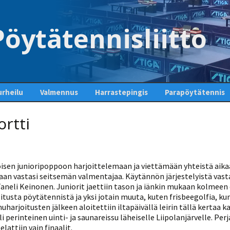
öytätennisliitto
rheilu
Valmennus
Harrastepingis
Parapöytätennis
kuetoiminta
Seuraesittelyt
Valmentajapörssi
Aloita pingis – löydä
Luokittelu
ortti
oma seurasi
liset kilpailut
Valmentaja- ja
Valmentajan polku
Paravaliokunta
Seuratyökalu
ohjaajakoulutus
Pingispöydät Suomessa
nnispelaajan
VOK 1 yleisopinnot
Ajankohtaista
Tähtiseura
Valmennusoppaita
Ohjeita aloittelijalle
Moderni
pöytätennistekniikka-
VOK 1 lajiosa
Maajoukkue
isen junioripoppoon harjoittelemaan ja viettämään yhteistä aikaa
opas
Tuomarikoulutus
Pöytätennissääntöjä ja
aan vastasi seitsemän valmentajaa. Käytännön järjestelyistä vast
-sanastoa
VOK 2
Linkit
neli Keinonen. Juniorit jaettiin tason ja iänkin mukaan kolmeen 
Seuravalmentajakoulut
Valmennustiedotteet ja
ja perustekniikka -opas
itusta pöytätennistä ja yksi jotain muuta, kuten frisbeegolfia, kun
tulevat koulutukset
STIGA-välituntikisa
Koulupin
uharjoitusten jälkeen aloitettiin iltapäivällä leirin tällä kertaa 
Fyysisen suorituskyvyn
Harjoitusohjeita
Kerho-opas
Fyysinen harjoittelu
i perinteinen uinti- ja saunareissu läheiselle Liipolanjärvelle. Per
harjoittaminen
lattiin vain finaalit.
modernissa