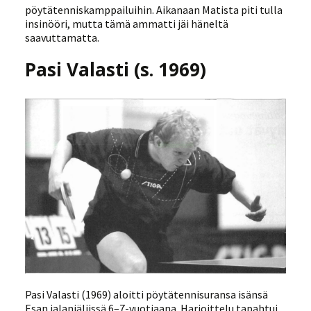
pöytätenniskamppailuihin. Aikanaan Matista piti tulla
insinööri, mutta tämä ammatti jäi häneltä
saavuttamatta.
Pasi Valasti (s. 1969)
Pasi Valasti (1969) aloitti pöytätennisuransa isänsä
Esan jalanjäljissä 6–7-vuotiaana. Harjoittelu tapahtui