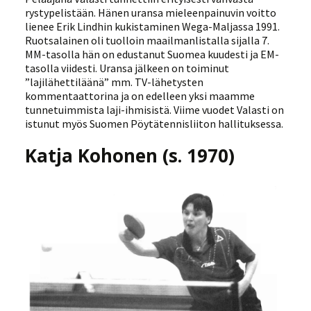
rystypelistään. Hänen uransa mieleenpainuvin voitto
lienee Erik Lindhin kukistaminen Wega-Maljassa 1991.
Ruotsalainen oli tuolloin maailmanlistalla sijalla 7.
MM-tasolla hän on edustanut Suomea kuudesti ja EM-
tasolla viidesti. Uransa jälkeen on toiminut
”lajilähettiläänä” mm. TV-lähetysten
kommentaattorina ja on edelleen yksi maamme
tunnetuimmista laji-ihmisistä. Viime vuodet Valasti on
istunut myös Suomen Pöytätennisliiton hallituksessa.
Katja Kohonen (s. 1970)