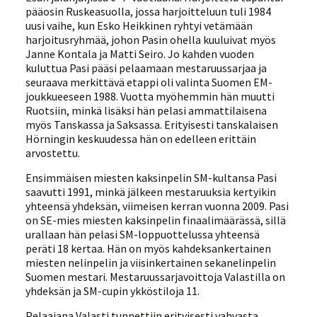
pääosin Ruskeasuolla, jossa harjoitteluun tuli 1984
uusi vaihe, kun Esko Heikkinen ryhtyi vetämään
harjoitusryhmää, johon Pasin ohella kuuluivat myös
Janne Kontala ja Matti Seiro. Jo kahden vuoden
kuluttua Pasi pääsi pelaamaan mestaruussarjaa ja
seuraava merkittävä etappi oli valinta Suomen EM-
joukkueeseen 1988. Vuotta myöhemmin hän muutti
Ruotsiin, minkä lisäksi hän pelasi ammattilaisena
myös Tanskassa ja Saksassa. Erityisesti tanskalaisen
Hörningin keskuudessa hän on edelleen erittäin
arvostettu.
Ensimmäisen miesten kaksinpelin SM-kultansa Pasi
saavutti 1991, minkä jälkeen mestaruuksia kertyikin
yhteensä yhdeksän, viimeisen kerran vuonna 2009. Pasi
on SE-mies miesten kaksinpelin finaalimäärässä, sillä
urallaan hän pelasi SM-loppuottelussa yhteensä
peräti 18 kertaa. Hän on myös kahdeksankertainen
miesten nelinpelin ja viisinkertainen sekanelinpelin
Suomen mestari. Mestaruussarjavoittoja Valastilla on
yhdeksän ja SM-cupin ykköstiloja 11.
Pelaajana Valasti tunnettiin erityisesti vahvasta