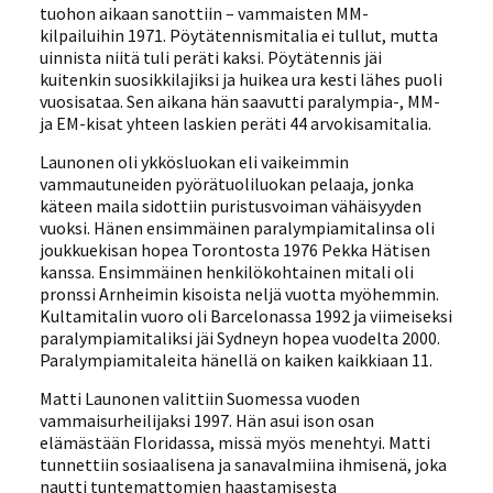
tuohon aikaan sanottiin – vammaisten MM-
kilpailuihin 1971. Pöytätennismitalia ei tullut, mutta
uinnista niitä tuli peräti kaksi. Pöytätennis jäi
kuitenkin suosikkilajiksi ja huikea ura kesti lähes puoli
vuosisataa. Sen aikana hän saavutti paralympia-, MM-
ja EM-kisat yhteen laskien peräti 44 arvokisamitalia.
Launonen oli ykkösluokan eli vaikeimmin
vammautuneiden pyörätuoliluokan pelaaja, jonka
käteen maila sidottiin puristusvoiman vähäisyyden
vuoksi. Hänen ensimmäinen paralympiamitalinsa oli
joukkuekisan hopea Torontosta 1976 Pekka Hätisen
kanssa. Ensimmäinen henkilökohtainen mitali oli
pronssi Arnheimin kisoista neljä vuotta myöhemmin.
Kultamitalin vuoro oli Barcelonassa 1992 ja viimeiseksi
paralympiamitaliksi jäi Sydneyn hopea vuodelta 2000.
Paralympiamitaleita hänellä on kaiken kaikkiaan 11.
Matti Launonen valittiin Suomessa vuoden
vammaisurheilijaksi 1997. Hän asui ison osan
elämästään Floridassa, missä myös menehtyi. Matti
tunnettiin sosiaalisena ja sanavalmiina ihmisenä, joka
nautti tuntemattomien haastamisesta