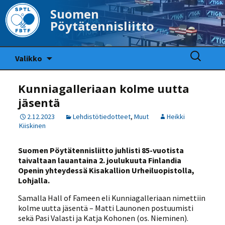
Suomen
Pöytätennisliitto
Siirry
Haku:
Valikko
sisältöön
Kunniagalleriaan kolme uutta
jäsentä
2.12.2023
Lehdistötiedotteet
,
Muut
Heikki
Kiiskinen
Suomen Pöytätennisliitto juhlisti 85-vuotista
taivaltaan lauantaina 2. joulukuuta Finlandia
Openin yhteydessä Kisakallion Urheiluopistolla,
Lohjalla.
Samalla Hall of Fameen eli Kunniagalleriaan nimettiin
kolme uutta jäsentä – Matti Launonen postuumisti
sekä Pasi Valasti ja Katja Kohonen (os. Nieminen).