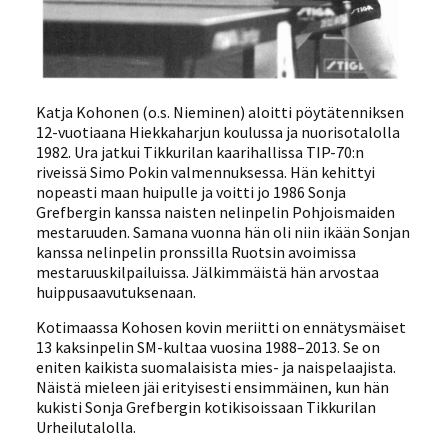
Katja Kohonen (o.s. Nieminen) aloitti pöytätenniksen
12-vuotiaana Hiekkaharjun koulussa ja nuorisotalolla
1982. Ura jatkui Tikkurilan kaarihallissa TIP-70:n
riveissä Simo Pokin valmennuksessa. Hän kehittyi
nopeasti maan huipulle ja voitti jo 1986 Sonja
Grefbergin kanssa naisten nelinpelin Pohjoismaiden
mestaruuden. Samana vuonna hän oli niin ikään Sonjan
kanssa nelinpelin pronssilla Ruotsin avoimissa
mestaruuskilpailuissa. Jälkimmäistä hän arvostaa
huippusaavutuksenaan.
Kotimaassa Kohosen kovin meriitti on ennätysmäiset
13 kaksinpelin SM-kultaa vuosina 1988–2013. Se on
eniten kaikista suomalaisista mies- ja naispelaajista.
Näistä mieleen jäi erityisesti ensimmäinen, kun hän
kukisti Sonja Grefbergin kotikisoissaan Tikkurilan
Urheilutalolla.