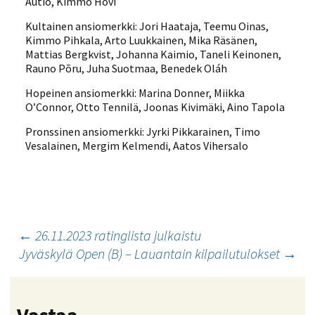
Autio, Kimmo Hovi
Kultainen ansiomerkki: Jori Haataja, Teemu Oinas,
Kimmo Pihkala, Arto Luukkainen, Mika Räsänen,
Mattias Bergkvist, Johanna Kaimio, Taneli Keinonen,
Rauno Põru, Juha Suotmaa, Benedek Oláh
Hopeinen ansiomerkki: Marina Donner, Miikka
O’Connor, Otto Tennilä, Joonas Kivimäki, Aino Tapola
Pronssinen ansiomerkki: Jyrki Pikkarainen, Timo
Vesalainen, Mergim Kelmendi, Aatos Vihersalo
Artikkelien
←
26.11.2023 ratinglista julkaistu
Jyväskylä Open (B) – Lauantain kilpailutulokset
→
selaus