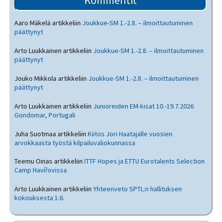
Kommentit
Aaro Mäkelä
artikkeliin
Joukkue-SM 1.-2.8. – ilmoittautuminen
päättynyt
Arto Luukkainen
artikkeliin
Joukkue-SM 1.-2.8. – ilmoittautuminen
päättynyt
Jouko Mikkola
artikkeliin
Joukkue-SM 1.-2.8. – ilmoittautuminen
päättynyt
Arto Luukkainen
artikkeliin
Junioreiden EM-kisat 10.-19.7.2026
Gondomar, Portugali
Juha Suotmaa
artikkeliin
Kiitos Jori Haatajalle vuosien
arvokkaasta työstä kilpailuvaliokunnassa
Teemu Oinas
artikkeliin
ITTF Hopes ja ETTU Eurotalents Selection
Camp Havířovissa
Arto Luukkainen
artikkeliin
Yhteenveto SPTL:n hallituksen
kokouksesta 1.6.