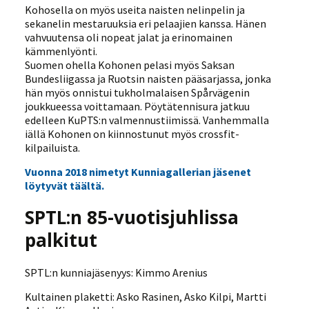
Kohosella on myös useita naisten nelinpelin ja
sekanelin mestaruuksia eri pelaajien kanssa. Hänen
vahvuutensa oli nopeat jalat ja erinomainen
kämmenlyönti.
Suomen ohella Kohonen pelasi myös Saksan
Bundesliigassa ja Ruotsin naisten pääsarjassa, jonka
hän myös onnistui tukholmalaisen Spårvägenin
joukkueessa voittamaan. Pöytätennisura jatkuu
edelleen KuPTS:n valmennustiimissä. Vanhemmalla
iällä Kohonen on kiinnostunut myös crossfit-
kilpailuista.
Vuonna 2018 nimetyt Kunniagallerian jäsenet
löytyvät täältä.
SPTL:n 85-vuotisjuhlissa
palkitut
SPTL:n kunniajäsenyys: Kimmo Arenius
Kultainen plaketti: Asko Rasinen, Asko Kilpi, Martti