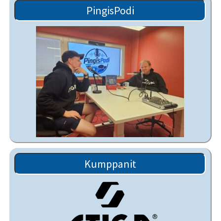
PingisPodi
Kumppanit