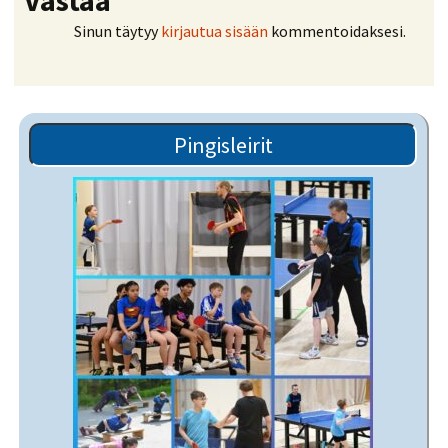
Vastaa
Sinun täytyy
kirjautua sisään
kommentoidaksesi.
Pingisleirit