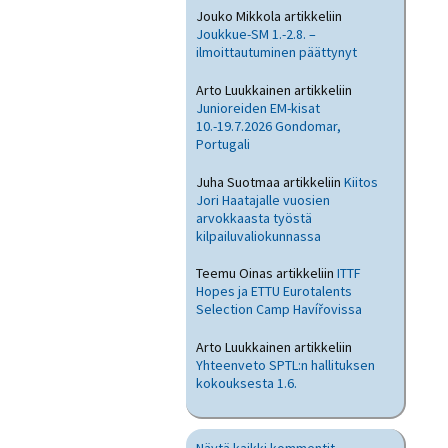
Jouko Mikkola
artikkeliin
Joukkue-SM 1.-2.8. –
ilmoittautuminen päättynyt
Arto Luukkainen
artikkeliin
Junioreiden EM-kisat
10.-19.7.2026 Gondomar,
Portugali
Juha Suotmaa
artikkeliin
Kiitos
Jori Haatajalle vuosien
arvokkaasta työstä
kilpailuvaliokunnassa
Teemu Oinas
artikkeliin
ITTF
Hopes ja ETTU Eurotalents
Selection Camp Havířovissa
Arto Luukkainen
artikkeliin
Yhteenveto SPTL:n hallituksen
kokouksesta 1.6.