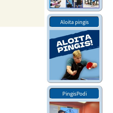
Tiedostot vanhoilta
sivuilta
Viestitiedotteet
Aloita pingis
vanhoilta sivuilta
Muut tiedotteet
PingisPodi