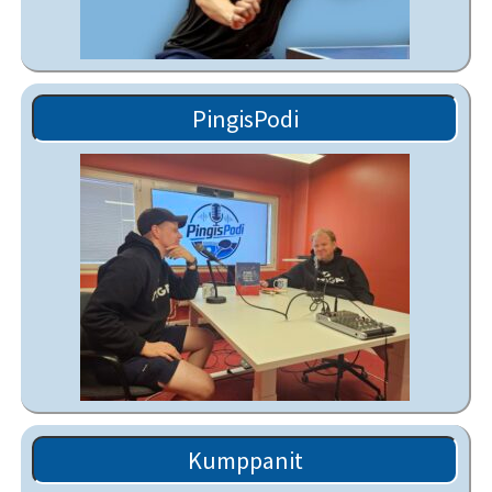
PingisPodi
Kumppanit