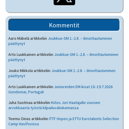
Kommentit
Aaro Mäkelä
artikkeliin
Joukkue-SM 1.-2.8. – ilmoittautuminen
päättynyt
Arto Luukkainen
artikkeliin
Joukkue-SM 1.-2.8. – ilmoittautuminen
päättynyt
Jouko Mikkola
artikkeliin
Joukkue-SM 1.-2.8. – ilmoittautuminen
päättynyt
Arto Luukkainen
artikkeliin
Junioreiden EM-kisat 10.-19.7.2026
Gondomar, Portugali
Juha Suotmaa
artikkeliin
Kiitos Jori Haatajalle vuosien
arvokkaasta työstä kilpailuvaliokunnassa
Teemu Oinas
artikkeliin
ITTF Hopes ja ETTU Eurotalents Selection
Camp Havířovissa