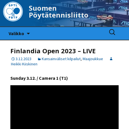
Suomen
Pöytätennisliitto
Siirry
Haku:
Valikko
sisältöön
Finlandia Open 2023 – LIVE
3.12.2023
Kansainväliset kilpailut
,
Maajoukkue
Heikki Kiiskinen
Sunday 3.12. / Camera 1 (T1)