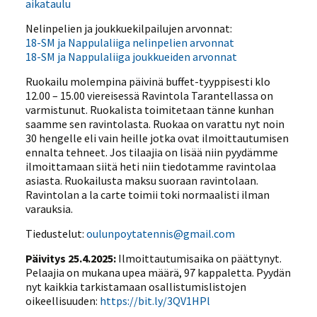
aikataulu
Nelinpelien ja joukkuekilpailujen arvonnat:
18-SM ja Nappulaliiga nelinpelien arvonnat
18-SM ja Nappulaliiga joukkueiden arvonnat
Ruokailu molempina päivinä buffet-tyyppisesti klo
12.00 – 15.00 viereisessä Ravintola Tarantellassa on
varmistunut. Ruokalista toimitetaan tänne kunhan
saamme sen ravintolasta. Ruokaa on varattu nyt noin
30 hengelle eli vain heille jotka ovat ilmoittautumisen
ennalta tehneet. Jos tilaajia on lisää niin pyydämme
ilmoittamaan siitä heti niin tiedotamme ravintolaa
asiasta. Ruokailusta maksu suoraan ravintolaan.
Ravintolan a la carte toimii toki normaalisti ilman
varauksia.
Tiedustelut:
oulunpoytatennis@gmail.com
Päivitys 25.4.2025:
Ilmoittautumisaika on päättynyt.
Pelaajia on mukana upea määrä, 97 kappaletta. Pyydän
nyt kaikkia tarkistamaan osallistumislistojen
oikeellisuuden:
https://bit.ly/3QV1HPl