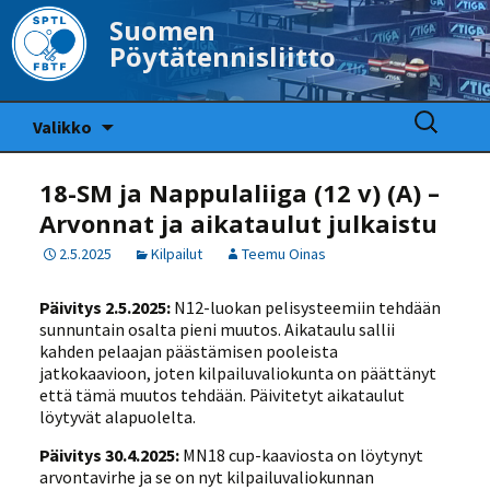
Suomen
Pöytätennisliitto
Siirry
Haku:
Valikko
sisältöön
18-SM ja Nappulaliiga (12 v) (A) –
Arvonnat ja aikataulut julkaistu
2.5.2025
Kilpailut
Teemu Oinas
Päivitys 2.5.2025:
N12-luokan pelisysteemiin tehdään
sunnuntain osalta pieni muutos. Aikataulu sallii
kahden pelaajan päästämisen pooleista
jatkokaavioon, joten kilpailuvaliokunta on päättänyt
että tämä muutos tehdään. Päivitetyt aikataulut
löytyvät alapuolelta.
Päivitys 30.4.2025:
MN18 cup-kaaviosta on löytynyt
arvontavirhe ja se on nyt kilpailuvaliokunnan