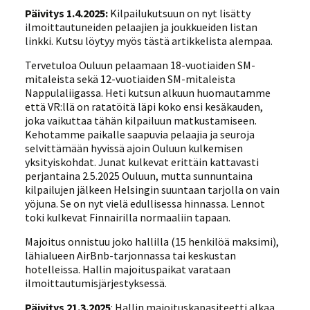
Päivitys 1.4.2025:
Kilpailukutsuun on nyt lisätty
ilmoittautuneiden pelaajien ja joukkueiden listan
linkki. Kutsu löytyy myös tästä artikkelista alempaa.
Tervetuloa Ouluun pelaamaan 18-vuotiaiden SM-
mitaleista sekä 12-vuotiaiden SM-mitaleista
Nappulaliigassa. Heti kutsun alkuun huomautamme
että VR:llä on ratatöitä läpi koko ensi kesäkauden,
joka vaikuttaa tähän kilpailuun matkustamiseen.
Kehotamme paikalle saapuvia pelaajia ja seuroja
selvittämään hyvissä ajoin Ouluun kulkemisen
yksityiskohdat. Junat kulkevat erittäin kattavasti
perjantaina 2.5.2025 Ouluun, mutta sunnuntaina
kilpailujen jälkeen Helsingin suuntaan tarjolla on vain
yöjuna. Se on nyt vielä edullisessa hinnassa. Lennot
toki kulkevat Finnairilla normaaliin tapaan.
Majoitus onnistuu joko hallilla (15 henkilöä maksimi),
lähialueen AirBnb-tarjonnassa tai keskustan
hotelleissa. Hallin majoituspaikat varataan
ilmoittautumisjärjestyksessä.
Päivitys 21.3.2025
: Hallin majoituskapasiteetti alkaa