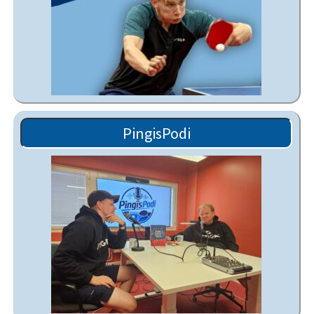
PingisPodi