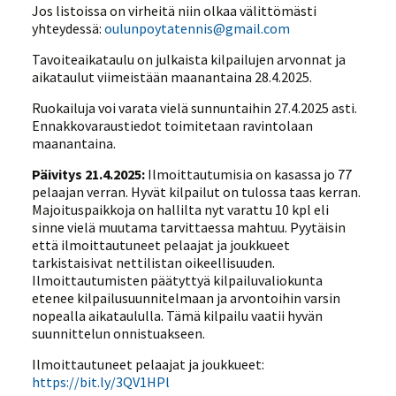
Jos listoissa on virheitä niin olkaa välittömästi
yhteydessä:
oulunpoytatennis@gmail.com
Tavoiteaikataulu on julkaista kilpailujen arvonnat ja
aikataulut viimeistään maanantaina 28.4.2025.
Ruokailuja voi varata vielä sunnuntaihin 27.4.2025 asti.
Ennakkovaraustiedot toimitetaan ravintolaan
maanantaina.
Päivitys 21.4.2025:
Ilmoittautumisia on kasassa jo 77
pelaajan verran. Hyvät kilpailut on tulossa taas kerran.
Majoituspaikkoja on hallilta nyt varattu 10 kpl eli
sinne vielä muutama tarvittaessa mahtuu. Pyytäisin
että ilmoittautuneet pelaajat ja joukkueet
tarkistaisivat nettilistan oikeellisuuden.
Ilmoittautumisten päätyttyä kilpailuvaliokunta
etenee kilpailusuunnitelmaan ja arvontoihin varsin
nopealla aikataululla. Tämä kilpailu vaatii hyvän
suunnittelun onnistuakseen.
Ilmoittautuneet pelaajat ja joukkueet:
https://bit.ly/3QV1HPl