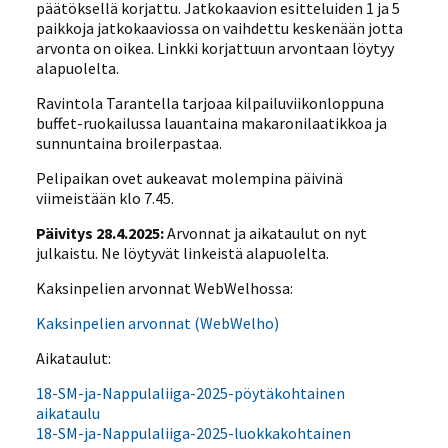
päätöksellä korjattu. Jatkokaavion esitteluiden 1 ja 5
paikkoja jatkokaaviossa on vaihdettu keskenään jotta
arvonta on oikea. Linkki korjattuun arvontaan löytyy
alapuolelta.
Ravintola Tarantella tarjoaa kilpailuviikonloppuna
buffet-ruokailussa lauantaina makaronilaatikkoa ja
sunnuntaina broilerpastaa.
Pelipaikan ovet aukeavat molempina päivinä
viimeistään klo 7.45.
Päivitys 28.4.2025:
Arvonnat ja aikataulut on nyt
julkaistu. Ne löytyvät linkeistä alapuolelta.
Kaksinpelien arvonnat WebWelhossa:
Kaksinpelien arvonnat (WebWelho)
Aikataulut:
18-SM-ja-Nappulaliiga-2025-pöytäkohtainen
aikataulu
18-SM-ja-Nappulaliiga-2025-luokkakohtainen