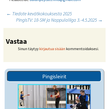
Artikkelien
←
Tiedote kevätkokouksesta 2025
PingisTV: 18-SM ja Nappulaliiga 3.-4.5.2025
→
selaus
Vastaa
Sinun täytyy
kirjautua sisään
kommentoidaksesi.
Pingisleirit