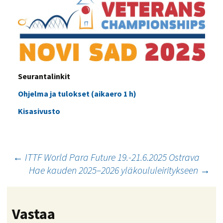
Seurantalinkit
Ohjelma ja tulokset (aikaero 1 h)
Kisasivusto
Artikkelien
←
ITTF World Para Future 19.-21.6.2025 Ostrava
Hae kauden 2025–2026 yläkoululeiritykseen
→
selaus
Vastaa