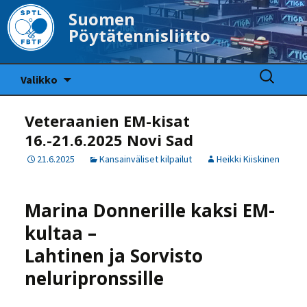
Suomen
Pöytätennisliitto
Siirry
Haku:
Valikko
sisältöön
Veteraanien EM-kisat
16.-21.6.2025 Novi Sad
21.6.2025
Kansainväliset kilpailut
Heikki Kiiskinen
Marina Donnerille kaksi EM-
kultaa –
Lahtinen ja Sorvisto
neluripronssille