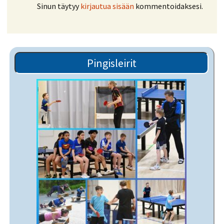
Sinun täytyy
kirjautua sisään
kommentoidaksesi.
Pingisleirit