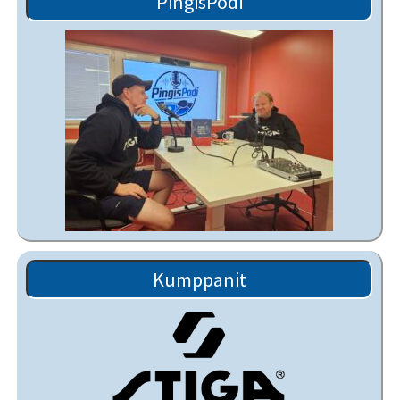
PingisPodi
Kumppanit