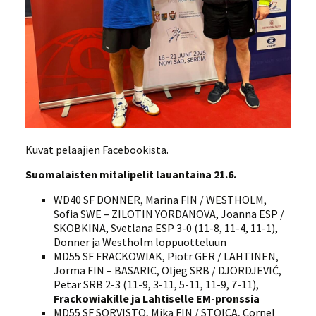
Kuvat pelaajien Facebookista.
Suomalaisten mitalipelit lauantaina 21.6.
WD40 SF DONNER, Marina FIN / WESTHOLM,
Sofia SWE – ZILOTIN YORDANOVA, Joanna ESP /
SKOBKINA, Svetlana ESP 3-0 (11-8, 11-4, 11-1),
Donner ja Westholm loppuotteluun
MD55 SF FRACKOWIAK, Piotr GER / LAHTINEN,
Jorma FIN – BASARIC, Oljeg SRB / DJORDJEVIĆ,
Petar SRB 2-3 (11-9, 3-11, 5-11, 11-9, 7-11),
Frackowiakille ja Lahtiselle EM-pronssia
MD55 SF SORVISTO, Mika FIN / STOICA, Cornel