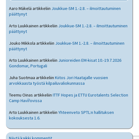
Aaro Mäkelä
artikkeliin
Joukkue-SM 1.-2.8. – ilmoittautuminen
päättynyt
Arto Luukkainen
artikkeliin
Joukkue-SM 1.-2.8. – ilmoittautuminen
päättynyt
Jouko Mikkola
artikkeliin
Joukkue-SM 1.-2.8. – ilmoittautuminen
päättynyt
Arto Luukkainen
artikkeliin
Junioreiden EM-kisat 10.-19.7.2026
Gondomar, Portugali
Juha Suotmaa
artikkeliin
Kiitos Jori Haatajalle vuosien
arvokkaasta työstä kilpailuvaliokunnassa
Teemu Oinas
artikkeliin
ITTF Hopes ja ETTU Eurotalents Selection
Camp Havířovissa
Arto Luukkainen
artikkeliin
Yhteenveto SPTL:n hallituksen
kokouksesta 1.6.
Näytä kaikki kommentit