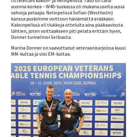
titteleitäni kaksin- ja nelinpelissä. Taso oli tänä
vuonna korkea – W40-luokassa oli mukana useita uusia
vahvoja pelaajia. Nelinpelissä Sofian (Westholm)
kanssa puskimme voittoon häviämättä erääkään.
Kaksinpelissä oli tiukkoja otteluita aina pääkaaviosta
lähtien, joten voittaakseen piti pelata erittäin hyvin,
Donner tunnelmoi Serbiasta.
Marina Donner on saavuttanut veteraanisarjoissa kuusi
MM-kultaa ja viisi EM-kultaa.