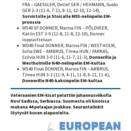
FRA – GAESSLER, Detlef GER / HEHMANN, Guido
GER 2-3 (11-6, 7-11, 8-11, 12-10, 12-14),
Sorvistolle ja Stoicalle M55-nelinpelin EM-
pronssia
WS40 SF DONNER, Marina FIN – PÕLDVEER,
Kätlin EST 3-0 (11-8, 11-8, 12-10), Donner
loppuotteluun
WD40 Final DONNER, Marina FIN / WESTHOLM,
Sofia SWE – AMBRUS, Tímea HUN / FARKAS,
Szilvia HUN 3-0 (11-6, 11-7, 11-3),
Donnerille ja
Westholmille N40-nelinpelin EM-kultaa
WS40 Final DONNER, Marina FIN – AMBRUS,
Tímea HUN 3-2 (11-9, 4-11, 11-8, 6-11, 11-6),
Donnerille N40-kaksinpelin EM-kultaa
Veteraanien EM-kisat pelattiin juhannusviikolla
Novi Sadissa, Serbiassa. Suomesta oli kisoissa
mukana 44 pelaajan joukkue. Seurantalinkit
löytyvät kuvan alapuolelta.