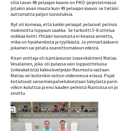
sillä tasan 48 pelaajan kaavio on PKO-järjestelmässä
jotakin aivan muuta kuin 49 pelaajan kaavio: se tietäisi
auttamatta paljon luovutuksia.
Nyt oli komeaa, että kaikki pelaajat pelasivat pelinsä
mukinoitta loppuun saakka. Se tarkoitti 5-8 ottelua
nokkaa kohti. Yhtään luovutusta ei kisassa annettu,
mikä on hyvähenkistä ja tyylikästä. Ja ymmärtääkseni
jokainen sai pelata osanottomaksun edestä.
Kisan voittaja oli isäntäseuran (vasenkätinen) Matias
Vesalainen, joka oli pulassa vain loppuottelussa
(oikeakätistä) kaksoisveljeään Rasmusta vastaan.
Matias vei kuitenkin voiton viidennessä erässä. Pojat
kotiutuvat varusmiespalveluksestaan Säkylästä parin
viikon kuluttua ja ensi kauden peleistä Ruotsissa on jo
sovittu.