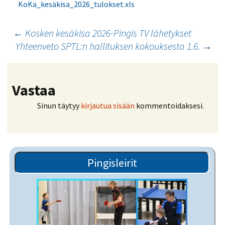
KoKa_kesäkisa_2026_tulokset.xls
Artikkelien
←
Kosken kesäkisa 2026-Pingis TV lähetykset
Yhteenveto SPTL:n hallituksen kokouksesta 1.6.
→
selaus
Vastaa
Sinun täytyy
kirjautua sisään
kommentoidaksesi.
Pingisleirit