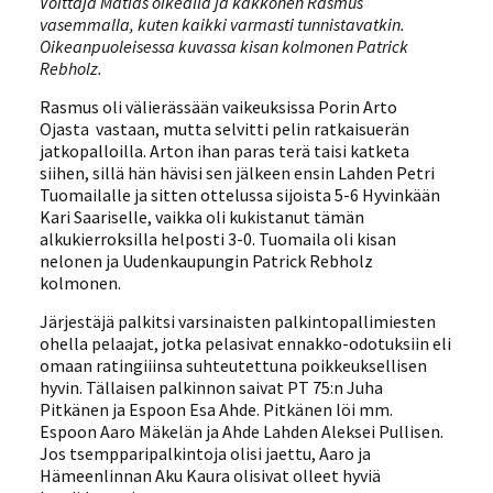
Voittaja Matias oikealla ja kakkonen Rasmus
vasemmalla, kuten kaikki varmasti tunnistavatkin.
Oikeanpuoleisessa kuvassa kisan kolmonen Patrick
Rebholz.
Rasmus oli välierässään vaikeuksissa Porin Arto
Ojasta vastaan, mutta selvitti pelin ratkaisuerän
jatkopalloilla. Arton ihan paras terä taisi katketa
siihen, sillä hän hävisi sen jälkeen ensin Lahden Petri
Tuomailalle ja sitten ottelussa sijoista 5-6 Hyvinkään
Kari Saariselle, vaikka oli kukistanut tämän
alkukierroksilla helposti 3-0. Tuomaila oli kisan
nelonen ja Uudenkaupungin Patrick Rebholz
kolmonen.
Järjestäjä palkitsi varsinaisten palkintopallimiesten
ohella pelaajat, jotka pelasivat ennakko-odotuksiin eli
omaan ratingiiinsa suhteutettuna poikkeuksellisen
hyvin. Tällaisen palkinnon saivat PT 75:n Juha
Pitkänen ja Espoon Esa Ahde. Pitkänen löi mm.
Espoon Aaro Mäkelän ja Ahde Lahden Aleksei Pullisen.
Jos tsempparipalkintoja olisi jaettu, Aaro ja
Hämeenlinnan Aku Kaura olisivat olleet hyviä