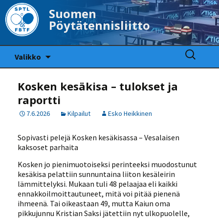
Suomen
Pöytätennisliitto
Siirry
Haku:
Valikko
sisältöön
Kosken kesäkisa – tulokset ja
raportti
7.6.2026
Kilpailut
Esko Heikkinen
Sopivasti pelejä Kosken kesäkisassa – Vesalaisen
kaksoset parhaita
Kosken jo pienimuotoiseksi perinteeksi muodostunut
kesäkisa pelattiin sunnuntaina liiton kesäleirin
lämmittelyksi. Mukaan tuli 48 pelaajaa eli kaikki
ennakkoilmoittautuneet, mitä voi pitää pienenä
ihmeenä. Tai oikeastaan 49, mutta Kaiun oma
pikkujunnu Kristian Saksi jätettiin nyt ulkopuolelle,