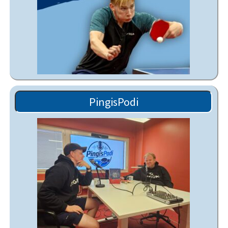
PingisPodi