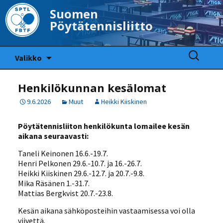
Suomen
Pöytätennisliitto
Siirry
Haku:
Valikko
sisältöön
Henkilökunnan kesälomat
9.6.2026
Muut
Heikki Kiiskinen
Pöytätennisliiton henkilökunta lomailee kesän
aikana seuraavasti:
Taneli Keinonen 16.6.-19.7.
Henri Pelkonen 29.6.-10.7. ja 16.-26.7.
Heikki Kiiskinen 29.6.-12.7. ja 20.7.-9.8.
Mika Räsänen 1.-31.7.
Mattias Bergkvist 20.7.-23.8.
Kesän aikana sähköposteihin vastaamisessa voi olla
viivettä.