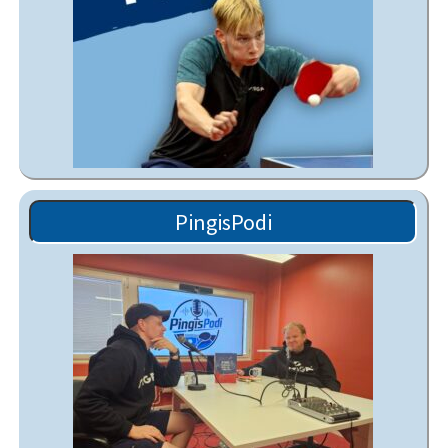
PingisPodi