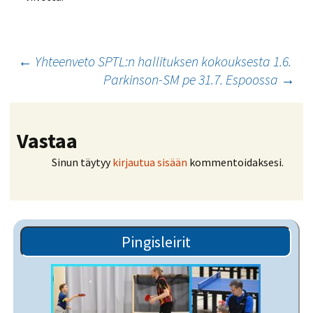
Artikkelien
←
Yhteenveto SPTL:n hallituksen kokouksesta 1.6.
Parkinson-SM pe 31.7. Espoossa
→
selaus
Vastaa
Sinun täytyy
kirjautua sisään
kommentoidaksesi.
Pingisleirit