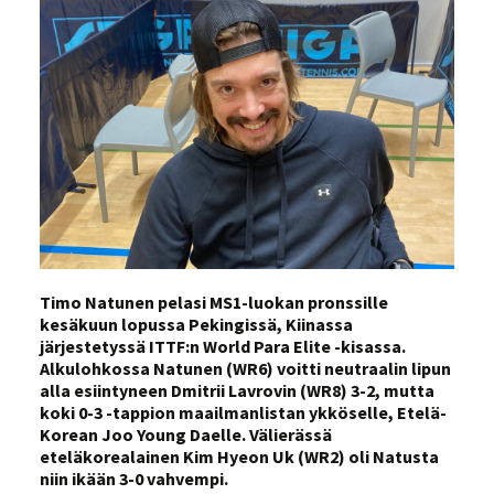
Timo Natunen pelasi MS1-luokan pronssille
kesäkuun lopussa Pekingissä, Kiinassa
järjestetyssä ITTF:n World Para Elite -kisassa.
Alkulohkossa Natunen (WR6) voitti neutraalin lipun
alla esiintyneen Dmitrii Lavrovin (WR8) 3-2, mutta
koki 0-3 -tappion maailmanlistan ykköselle, Etelä-
Korean Joo Young Daelle. Välierässä
eteläkorealainen Kim Hyeon Uk (WR2) oli Natusta
niin ikään 3-0 vahvempi.