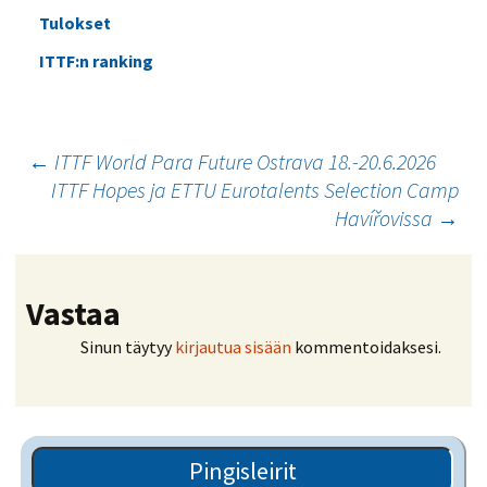
Tulokset
ITTF:n ranking
Artikkelien
←
ITTF World Para Future Ostrava 18.-20.6.2026
ITTF Hopes ja ETTU Eurotalents Selection Camp
selaus
Havířovissa
→
Vastaa
Sinun täytyy
kirjautua sisään
kommentoidaksesi.
Pingisleirit