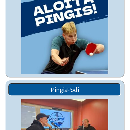
PingisPodi