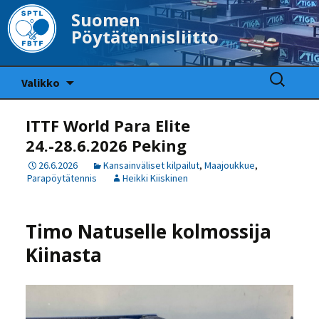
Suomen
Pöytätennisliitto
Siirry
Haku:
Valikko
sisältöön
ITTF World Para Elite
24.-28.6.2026 Peking
26.6.2026
Kansainväliset kilpailut
,
Maajoukkue
,
Parapöytätennis
Heikki Kiiskinen
Timo Natuselle kolmossija
Kiinasta