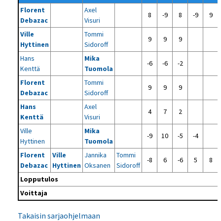
Florent
Axel
8
-9
8
-9
9
Debazac
Visuri
Ville
Tommi
9
9
9
Hyttinen
Sidoroff
Hans
Mika
-6
-6
-2
Kenttä
Tuomola
Florent
Tommi
9
9
9
Debazac
Sidoroff
Hans
Axel
4
7
2
Kenttä
Visuri
Ville
Mika
-9
10
-5
-4
Hyttinen
Tuomola
Florent
Ville
Jannika
Tommi
-8
6
-6
5
8
Debazac
Hyttinen
Oksanen
Sidoroff
Lopputulos
Voittaja
Takaisin sarjaohjelmaan