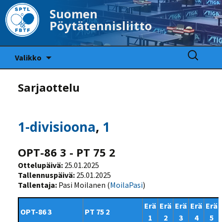
Suomen
Pöytätennisliitto
Siirry
Haku:
Valikko
sisältöön
Sarjaottelu
1-divisioona
,
1
OPT-86 3 - PT 75 2
Ottelupäivä:
25.01.2025
Tallennuspäivä:
25.01.2025
Tallentaja:
Pasi Moilanen (
MoilaPasi
)
Erä
Erä
Erä
Erä
Erä
OPT-86 3
PT 75 2
1
2
3
4
5