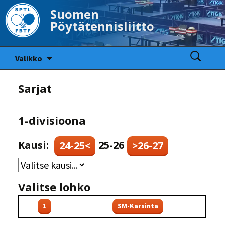
Suomen
Pöytätennisliitto
Siirry
Haku:
Valikko
sisältöön
Sarjat
1-divisioona
Kausi:
25-26
24-25<
>26-27
Valitse lohko
1
SM-Karsinta