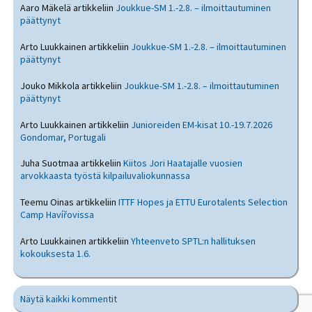
Aaro Mäkelä
artikkeliin
Joukkue-SM 1.-2.8. – ilmoittautuminen
päättynyt
Arto Luukkainen
artikkeliin
Joukkue-SM 1.-2.8. – ilmoittautuminen
päättynyt
Jouko Mikkola
artikkeliin
Joukkue-SM 1.-2.8. – ilmoittautuminen
päättynyt
Arto Luukkainen
artikkeliin
Junioreiden EM-kisat 10.-19.7.2026
Gondomar, Portugali
Juha Suotmaa
artikkeliin
Kiitos Jori Haatajalle vuosien
arvokkaasta työstä kilpailuvaliokunnassa
Teemu Oinas
artikkeliin
ITTF Hopes ja ETTU Eurotalents Selection
Camp Havířovissa
Arto Luukkainen
artikkeliin
Yhteenveto SPTL:n hallituksen
kokouksesta 1.6.
Näytä kaikki kommentit