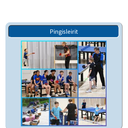
Pingisleirit