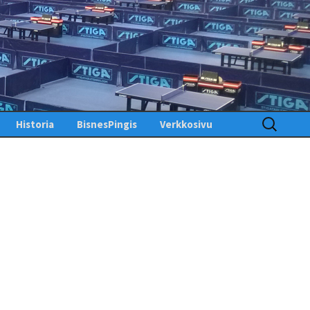
Haku:
Historia
BisnesPingis
Verkkosivu
Pöytätenniksen historia
Kirjaudu sisään
Suomessa
Toimintosivu
Kunniagalleria – Hall of
Fame
Etusivu
Ansiomerkit
PingisTV
Lehdistötiedotteet
Tekniset tiedotteet
us
gistiedotteet
Finlandia Open winners
Palaute
Pöytätennislehtiä PDF-
muodossa