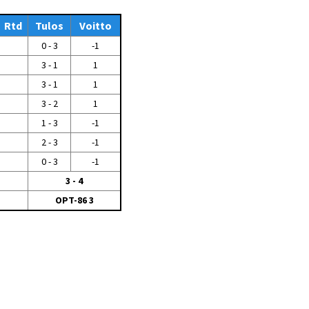
Tiedostot vanhoilta
Rtd
sivuilta
Tulos
Voitto
0 - 3
-1
Viestitiedotteet
vanhoilta sivuilta
3 - 1
1
Muut tiedotteet
3 - 1
1
3 - 2
1
1 - 3
-1
2 - 3
-1
0 - 3
-1
3 - 4
OPT-86 3