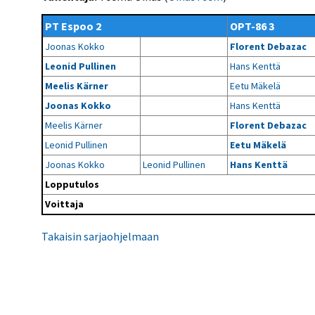
Kilpailujärjestäjien
Valiokunnat
ohjeet
Seurasiirrot
6-divisioona
PT Espoo 2
OPT-86 3
Strategia 2025-2030
Rating-artikkelit
Kisajärjestäjien
Sarjatiedotteet
Joonas Kokko
Florent Debazac
dokumentit
Vastuullisuus
Ilmoita epäasiallisesta
Rating-manuaali
käytöksestä
Leonid Pullinen
Hans Kenttä
Pelipaikat ja
Seuratiedotteet
NETU in English
joukkueiden
Julkaistut Rating-listat
Päivärating
Meelis Kärner
Eetu Mäkelä
yhteyshenkilöt
Hallintosääntö
Tietosuoja
Joonas Kokko
Hans Kenttä
Meelis Kärner
Florent Debazac
Leonid Pullinen
Eetu Mäkelä
Joonas Kokko
Leonid Pullinen
Hans Kenttä
Lopputulos
Voittaja
Takaisin sarjaohjelmaan