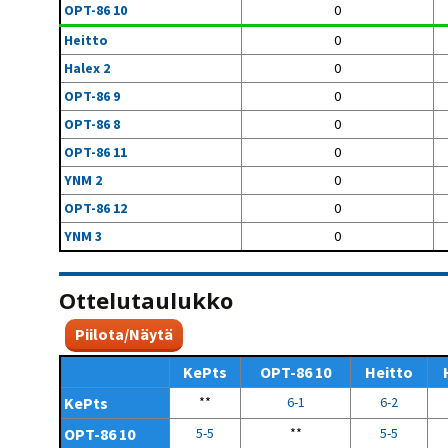
OPT-86 10
0
Heitto
0
Halex 2
0
OPT-86 9
0
OPT-86 8
0
OPT-86 11
0
YNM 2
0
OPT-86 12
0
YNM 3
0
Ottelutaulukko
Piilota/Näytä
KePts
OPT-86 10
Heitto
KePts
**
6-1
6-2
OPT-86 10
5-5
**
5-5