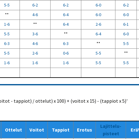
5-5
6-2
6-2
6-0
6-2
**
4-6
6-4
6-0
6-0
1-6
**
6-4
2-6
6-1
5-5
3-6
**
6-4
6-0
6-3
4-6
6-3
**
5-5
5-5
2-6
0-6
5-5
**
1-6
1-6
1-6
5-5
5-5
ot - tappiot) / ottelut) x 100) + (voitot x 15) - (tappiot x 5)'
Lajittelu-
Ottelut
Voitot
Tappiot
Erotus
Erä
pisteet