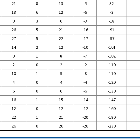
21
8
13
-5
32
18
6
12
-6
-3
9
3
6
-3
-18
26
5
21
-16
-91
27
5
22
-17
-97
14
2
12
-10
-101
9
1
8
-7
-102
2
0
2
-2
-110
10
1
9
-8
-110
4
0
4
-4
-120
6
0
6
-6
-130
16
1
15
-14
-147
12
0
12
-12
-160
22
1
21
-20
-180
26
0
26
-26
-230