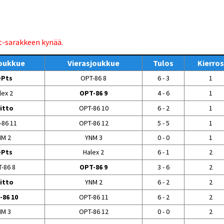
t-sarakkeen kynää.
joukkue
Vierasjoukkue
Tulos
Kierros
ePts
OPT-86 8
6 - 3
1
lex 2
OPT-86 9
4 - 6
1
itto
OPT-86 10
6 - 2
1
-86 11
OPT-86 12
5 - 5
1
NM 2
YNM 3
0 - 0
1
ePts
Halex 2
6 - 1
2
-86 8
OPT-86 9
3 - 6
2
itto
YNM 2
6 - 2
2
-86 10
OPT-86 11
6 - 2
2
NM 3
OPT-86 12
0 - 0
2