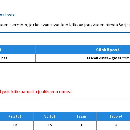
Venyttely
pöytätenniksessä-opas
Olkapäävammojen
dostosta
ennaltaehkäisevä
harjoitusopas
ueen tietoihin, jotka avautuvat kun klikkaa joukkueen nimeä Sarja
pöytätennispelaajille
Leirit
EU-Erasmus:
Maahanmuuttajien
i
Sähköposti
kotouttaminen ja
sukupuolten tasa-arvo
inas
teemu.oinas@gmail.com
pöytätenniksessä
kattavan osallisuuden
kautta
ytyvät klikkaamalla joukkueen nimeä.
Pelatut
Voitot
Tasan
Tappiot
16
15
1
0