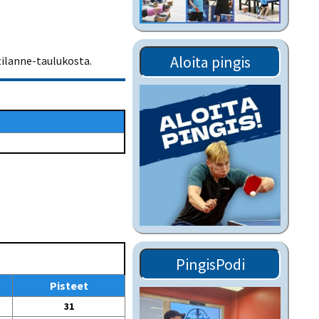
Tiedostot vanhoilta
sivuilta
Viestitiedotteet
Aloita pingis
tilanne-taulukosta.
vanhoilta sivuilta
Muut tiedotteet
PingisPodi
Pisteet
31