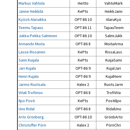
Markus Vahtola
Heitto
VahtoMark
Janne Heikkilä
KePts
HeikkJann
Kyösti Alaruikka
OPT-86 10
AlaruKyö
Teemu Tapaus
OPT-86 11
TapauTeem
Jukka-Pekka Salminen
OPT-86 10
SalmiJukk
Armando Moita
OPT-86 8
MoitaArma
Lasse Rissanen
KePts
RissaLass
Sami Kuijala
KePts
KuijaSami
Jari Kujala
OPT-86 9
KujalJari
Henri Kujala
OPT-86 9
KujalHenr
Jarmo Ruotsala
Halex 2
RuotsJarm
Vitali Trofimov
OPT-86 8
TrofiVita
Ilpo Posti
KePts
PostiIlpo
Uno Ridal
OPT-86 8
RidalUno
Arto Grönberg
OPT-86 10
GrönbArto
Christoffer Pörn
Halex 2
PörnChri