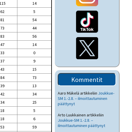
115
14
62
5
81
54
73
44
83
56
47
14
33
0
37
9
43
15
84
73
Kommentit
39
13
Aaro Mäkelä
artikkeliin
Joukkue-
42
34
SM 1.-2.8. – ilmoittautuminen
34
25
päättynyt
18
5
Arto Luukkainen
artikkeliin
18
6
Joukkue-SM 1.-2.8. –
ilmoittautuminen päättynyt
53
59