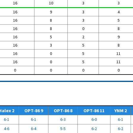
16
10
3
3
16
9
3
4
16
8
3
5
16
8
0
8
16
5
2
9
16
3
5
8
16
0
5
11
16
0
5
11
0
0
0
0
Halex 2
OPT-86 9
OPT-86 8
OPT-86 11
YNM 2
6-1
6-1
6-3
6-0
6-1
4-6
6-4
5-5
6-2
6-2