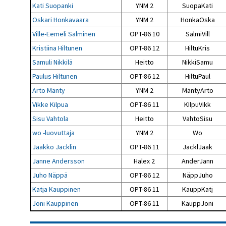
Kati Suopanki
YNM 2
SuopaKati
Oskari Honkavaara
YNM 2
HonkaOska
Ville-Eemeli Salminen
OPT-86 10
SalmiVill
Kristiina Hiltunen
OPT-86 12
HiltuKris
Samuli Nikkilä
Heitto
NikkiSamu
Paulus Hiltunen
OPT-86 12
HiltuPaul
Arto Mänty
YNM 2
MäntyArto
Vikke Kilpua
OPT-86 11
KIlpuVikk
Sisu Vahtola
Heitto
VahtoSisu
wo -luovuttaja
YNM 2
Wo
Jaakko Jacklin
OPT-86 11
JacklJaak
Janne Andersson
Halex 2
AnderJann
Juho Näppä
OPT-86 12
NäppJuho
Katja Kauppinen
OPT-86 11
KauppKatj
Joni Kauppinen
OPT-86 11
KauppJoni