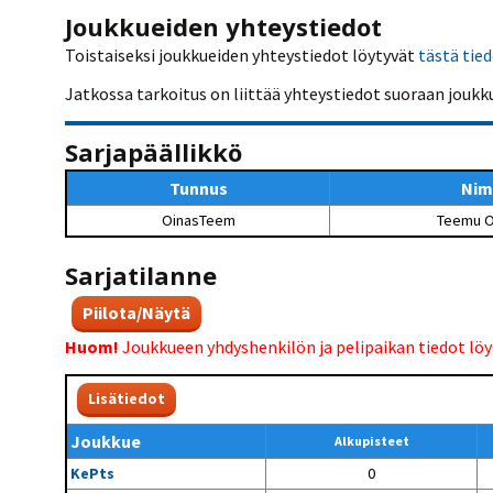
Kilpailujärjestäjien
Valiokunnat
ohjeet
Joukkueiden yhteystiedot
Seurasiirrot
6-divisioona
Strategia 2025-2030
Toistaiseksi joukkueiden yhteystiedot löytyvät
tästä tie
Rating-artikkelit
Kisajärjestäjien
Sarjatiedotteet
dokumentit
Vastuullisuus
Ilmoita epäasiallisesta
Jatkossa tarkoitus on liittää yhteystiedot suoraan joukk
Rating-manuaali
käytöksestä
Pelipaikat ja
Seuratiedotteet
NETU in English
joukkueiden
Julkaistut Rating-listat
Päivärating
yhteyshenkilöt
Hallintosääntö
Sarjapäällikkö
Tietosuoja
Tunnus
Nim
OinasTeem
Teemu O
Sarjatilanne
Piilota/Näytä
Huom!
Joukkueen yhdyshenkilön ja pelipaikan tiedot lö
Lisätiedot
Joukkue
Alkupisteet
KePts
0