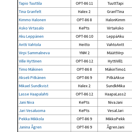
Tapio Tuuttila
OPT-86 11
TuuttTapi
Tina Granfelt
Halex 2
GranfTina
Kimmo Halonen
OPT-86 8
HalonKimm
Asko Virtasalo
KePts
VirtaAsko
Aku Leppänen
OPT-86 10
LeppäAku
Antti Vahtola
Heitto
VahtoAntt
Virpi Sammalneva
YNM 2
MäättVirp
Ville Hyttinen
OPT-86 12
HyttiVill1
Timo Mäkinen
OPT-86 8
MäkinTimo1
Akseli Pitkänen
OPT-86 9
PitkäAkse
Mikael Sundkvist
Halex 2
SundkMika
Lasse Haapalahti
OPT-86 12
HaapaLass2
Jani Niva
KePts
NivaJani
Jari Vesaluoma
KePts
VesalJari
Pekka Mikkola
OPT-86 9
MikkoPekk
Janina Ågren
OPT-86 9
ÅgrenJani