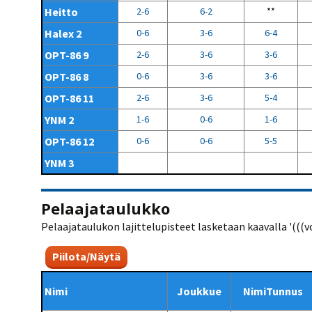
Heitto
2-6
6-2
**
Halex 2
0-6
3-6
6-4
OPT-86 9
2-6
3-6
3-6
OPT-86 8
0-6
3-6
3-6
OPT-86 11
2-6
3-6
5-4
YNM 2
1-6
0-6
1-6
OPT-86 12
0-6
0-6
5-5
YNM 3
Pelaajataulukko
Pelaajataulukon lajittelupisteet lasketaan kaavalla '(((voit
Piilota/Näytä
Nimi
Joukkue
NimiTunnus