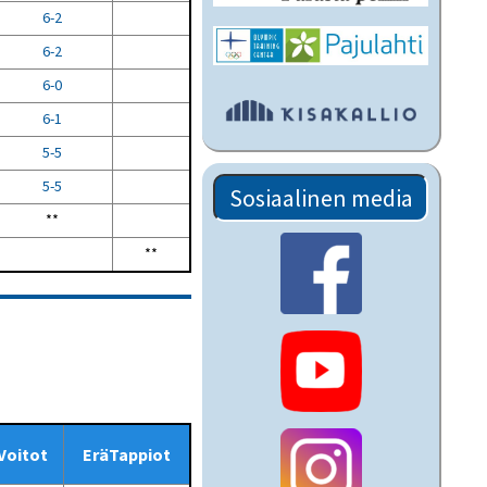
6-2
6-2
6-0
6-1
5-5
5-5
Sosiaalinen media
**
**
Voitot
EräTappiot