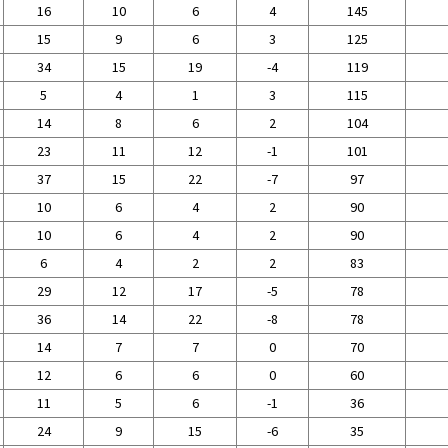
16
10
6
4
145
15
9
6
3
125
34
15
19
-4
119
5
4
1
3
115
14
8
6
2
104
23
11
12
-1
101
37
15
22
-7
97
10
6
4
2
90
10
6
4
2
90
6
4
2
2
83
29
12
17
-5
78
36
14
22
-8
78
14
7
7
0
70
12
6
6
0
60
11
5
6
-1
36
24
9
15
-6
35