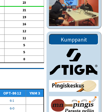
23
21
19
16
12
11
Kumppanit
5
5
0
OPT-86 12
YNM 3
6-1
6-0