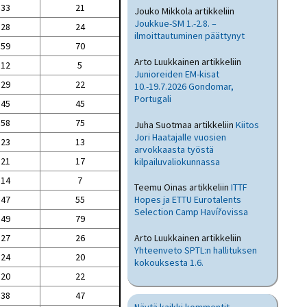
33
21
Jouko Mikkola
artikkeliin
Joukkue-SM 1.-2.8. –
28
24
ilmoittautuminen päättynyt
59
70
Arto Luukkainen
artikkeliin
12
5
Junioreiden EM-kisat
29
22
10.-19.7.2026 Gondomar,
Portugali
45
45
58
75
Juha Suotmaa
artikkeliin
Kiitos
Jori Haatajalle vuosien
23
13
arvokkaasta työstä
21
17
kilpailuvaliokunnassa
14
7
Teemu Oinas
artikkeliin
ITTF
47
55
Hopes ja ETTU Eurotalents
Selection Camp Havířovissa
49
79
27
26
Arto Luukkainen
artikkeliin
Yhteenveto SPTL:n hallituksen
24
20
kokouksesta 1.6.
20
22
38
47