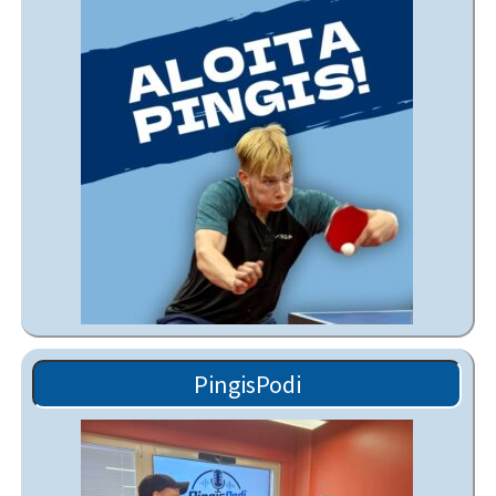
PingisPodi