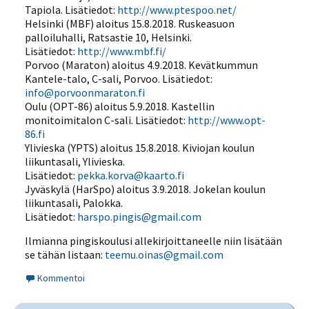
Tapiola. Lisätiedot:
http://www.ptespoo.net/
Helsinki (MBF) aloitus 15.8.2018. Ruskeasuon
palloiluhalli, Ratsastie 10, Helsinki.
Lisätiedot:
http://www.mbf.fi/
Porvoo (Maraton) aloitus 4.9.2018. Kevätkummun
Kantele-talo, C-sali, Porvoo. Lisätiedot:
info@porvoonmaraton.fi
Oulu (OPT-86) aloitus 5.9.2018. Kastellin
monitoimitalon C-sali. Lisätiedot:
http://www.opt-
86.fi
Ylivieska (YPTS) aloitus 15.8.2018. Kiviojan koulun
liikuntasali, Ylivieska.
Lisätiedot:
pekka.korva@kaarto.fi
Jyväskylä (HarSpo) aloitus 3.9.2018. Jokelan koulun
liikuntasali, Palokka.
Lisätiedot:
harspo.pingis@gmail.com
Ilmianna pingiskoulusi allekirjoittaneelle niin lisätään
se tähän listaan:
teemu.oinas@gmail.com
Kommentoi