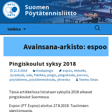
Suomen
Pöytätennisliitto
Siirry
Haku:
Valikko
sisältöön
Avainsana-arkisto: espoo
Pingiskoulut syksy 2018
21.8.2018
Koulupingis
espoo
,
Helsinki
,
Jyväskylä
,
oulu
,
Palokka
,
pingis
,
pingiskoulu
,
porvoo
,
pöytätennis
,
pöytätenniskoulu
,
ylivieska
Teemu Oinas
Tässä artikkelissa listataan syksyllä 2018 alkavat
pingiskoulut Suomessa.
Espoo (PT Espoo) aloitus 27.8.2018. Tuulimäen
väestönsuoja,