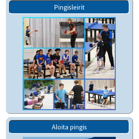
Pingisleirit
Aloita pingis