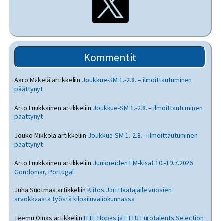
Kommentit
Aaro Mäkelä
artikkeliin
Joukkue-SM 1.-2.8. – ilmoittautuminen
päättynyt
Arto Luukkainen
artikkeliin
Joukkue-SM 1.-2.8. – ilmoittautuminen
päättynyt
Jouko Mikkola
artikkeliin
Joukkue-SM 1.-2.8. – ilmoittautuminen
päättynyt
Arto Luukkainen
artikkeliin
Junioreiden EM-kisat 10.-19.7.2026
Gondomar, Portugali
Juha Suotmaa
artikkeliin
Kiitos Jori Haatajalle vuosien
arvokkaasta työstä kilpailuvaliokunnassa
Teemu Oinas
artikkeliin
ITTF Hopes ja ETTU Eurotalents Selection