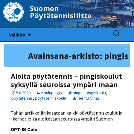
Suomen
Pöytätennisliitto
Siirry
Haku:
Valikko
sisältöön
Avainsana-arkisto: pingis
Aloita pöytätennis – pingiskoulut
syksyllä seuroissa ympäri maan
5.8.2020
Koulupingis
pingis
,
pingiskoulu
,
pöytätennis
,
pöytätenniskoulu
Teemu Oinas
Tähän artikkeliin kasataan kaikki pöytätenniskoulut ja
-kerhot joita aloitetaan seuroissa ympäri Suomen.
OPT-86 Oulu