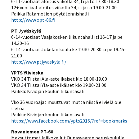
6-11-vuotiaat aloitus viikolla 34, ti ja to 17.30-18.30
12+ vuotiaat aloitus viikolla 34, ti ja to 19.00-21.00
Paikka Ratamotien pöytätennishalli
http://www.opt-86.fi
PT Jyväskylä
6-14-vuotiaat Vaajakosken liikuntahalli ti 16-17 ja pe
14.30-16
6-14-vuotiaat Jokelan koulu ke 19.30-20.30 ja pe 19.45-
21.00
http://www.ptjyvaskyla.fi/
YPTS Ylivieska
VKO 34 Tiistai Ala-aste ikäiset klo 18.00-19.00
VKO 34 Tiistai Ylä-aste ikäiset klo 19.00-21.00
Paikka: Kiviojan koulun liikuntasali
Vko 36 Vuoroajat muuttuvat mutta niistä ei vielä ole
tietoa.
Paikka: Kiviojan koulun liikuntasali
https://www.facebook.com/ypts2016/?ref=bookmarks
Rovaniemen PT-60
Maksuttomat lajikokeilut Ounasvaaran peruskoululla