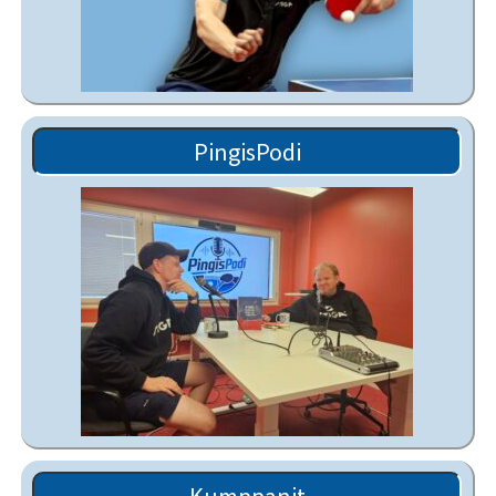
PingisPodi