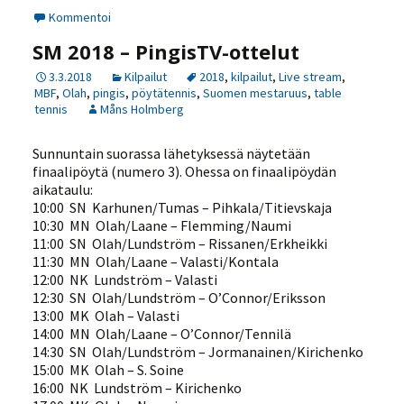
Kommentoi
SM 2018 – PingisTV-ottelut
3.3.2018
Kilpailut
2018
,
kilpailut
,
Live stream
,
MBF
,
Olah
,
pingis
,
pöytätennis
,
Suomen mestaruus
,
table
tennis
Måns Holmberg
Sunnuntain suorassa lähetyksessä näytetään
finaalipöytä (numero 3). Ohessa on finaalipöydän
aikataulu:
10:00 SN Karhunen/Tumas – Pihkala/Titievskaja
10:30 MN Olah/Laane – Flemming/Naumi
11:00 SN Olah/Lundström – Rissanen/Erkheikki
11:30 MN Olah/Laane – Valasti/Kontala
12:00 NK Lundström – Valasti
12:30 SN Olah/Lundström – O’Connor/Eriksson
13:00 MK Olah – Valasti
14:00 MN Olah/Laane – O’Connor/Tennilä
14:30 SN Olah/Lundström – Jormanainen/Kirichenko
15:00 MK Olah – S. Soine
16:00 NK Lundström – Kirichenko