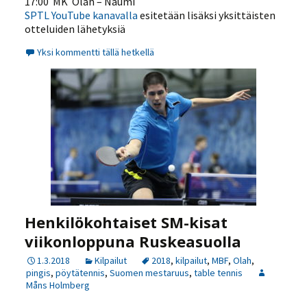
17:00 MK Olah – Naumi
SPTL YouTube kanavalla
esitetään lisäksi yksittäisten
otteluiden lähetyksiä
Yksi kommentti tällä hetkellä
Henkilökohtaiset SM-kisat
viikonloppuna Ruskeasuolla
1.3.2018
Kilpailut
2018
,
kilpailut
,
MBF
,
Olah
,
pingis
,
pöytätennis
,
Suomen mestaruus
,
table tennis
Måns Holmberg