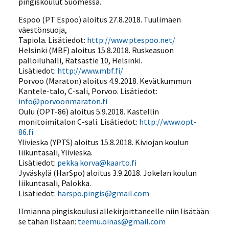
pingiskoulut Suomessa.
Espoo (PT Espoo) aloitus 27.8.2018. Tuulimäen
väestönsuoja,
Tapiola. Lisätiedot:
http://www.ptespoo.net/
Helsinki (MBF) aloitus 15.8.2018. Ruskeasuon
palloiluhalli, Ratsastie 10, Helsinki.
Lisätiedot:
http://www.mbf.fi/
Porvoo (Maraton) aloitus 4.9.2018. Kevätkummun
Kantele-talo, C-sali, Porvoo. Lisätiedot:
info@porvoonmaraton.fi
Oulu (OPT-86) aloitus 5.9.2018. Kastellin
monitoimitalon C-sali. Lisätiedot:
http://www.opt-
86.fi
Ylivieska (YPTS) aloitus 15.8.2018. Kiviojan koulun
liikuntasali, Ylivieska.
Lisätiedot:
pekka.korva@kaarto.fi
Jyväskylä (HarSpo) aloitus 3.9.2018. Jokelan koulun
liikuntasali, Palokka.
Lisätiedot:
harspo.pingis@gmail.com
Ilmianna pingiskoulusi allekirjoittaneelle niin lisätään
se tähän listaan:
teemu.oinas@gmail.com