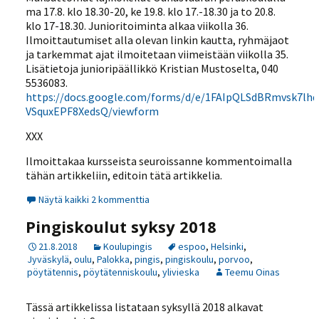
ma 17.8. klo 18.30-20, ke 19.8. klo 17.-18.30 ja to 20.8.
klo 17-18.30. Junioritoiminta alkaa viikolla 36.
Ilmoittautumiset alla olevan linkin kautta, ryhmäjaot
ja tarkemmat ajat ilmoitetaan viimeistään viikolla 35.
Lisätietoja junioripäällikkö Kristian Mustoselta, 040
5536083.
https://docs.google.com/forms/d/e/1FAIpQLSdBRmvsk7
VSquxEPF8XedsQ/viewform
XXX
Ilmoittakaa kursseista seuroissanne kommentoimalla
tähän artikkeliin, editoin tätä artikkelia.
Näytä kaikki 2 kommenttia
Pingiskoulut syksy 2018
21.8.2018
Koulupingis
espoo
,
Helsinki
,
Jyväskylä
,
oulu
,
Palokka
,
pingis
,
pingiskoulu
,
porvoo
,
pöytätennis
,
pöytätenniskoulu
,
ylivieska
Teemu Oinas
Tässä artikkelissa listataan syksyllä 2018 alkavat