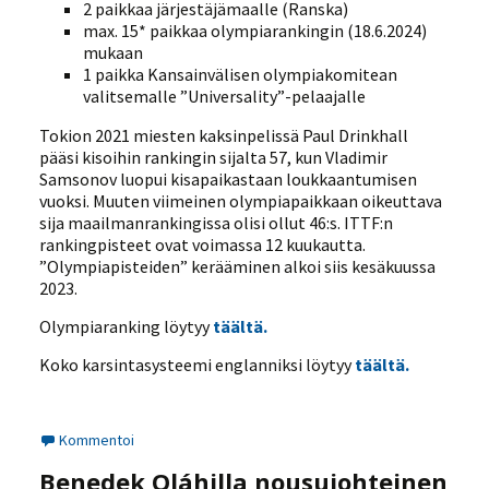
2 paikkaa järjestäjämaalle (Ranska)
max. 15* paikkaa olympiarankingin (18.6.2024)
mukaan
1 paikka Kansainvälisen olympiakomitean
valitsemalle ”Universality”-pelaajalle
Tokion 2021 miesten kaksinpelissä Paul Drinkhall
pääsi kisoihin rankingin sijalta 57, kun Vladimir
Samsonov luopui kisapaikastaan loukkaantumisen
vuoksi. Muuten viimeinen olympiapaikkaan oikeuttava
sija maailmanrankingissa olisi ollut 46:s. ITTF:n
rankingpisteet ovat voimassa 12 kuukautta.
”Olympiapisteiden” kerääminen alkoi siis kesäkuussa
2023.
Olympiaranking löytyy
täältä.
Koko karsintasysteemi englanniksi löytyy
täältä.
Kommentoi
Benedek Oláhilla nousujohteinen