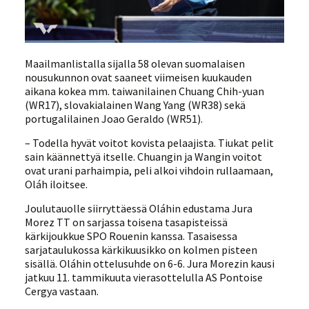
Maailmanlistalla sijalla 58 olevan suomalaisen
nousukunnon ovat saaneet viimeisen kuukauden
aikana kokea mm. taiwanilainen Chuang Chih-yuan
(WR17), slovakialainen Wang Yang (WR38) sekä
portugalilainen Joao Geraldo (WR51).
– Todella hyvät voitot kovista pelaajista. Tiukat pelit
sain käännettyä itselle. Chuangin ja Wangin voitot
ovat urani parhaimpia, peli alkoi vihdoin rullaamaan,
Oláh iloitsee.
Joulutauolle siirryttäessä Oláhin edustama Jura
Morez TT on sarjassa toisena tasapisteissä
kärkijoukkue SPO Rouenin kanssa. Tasaisessa
sarjataulukossa kärkikuusikko on kolmen pisteen
sisällä. Oláhin ottelusuhde on 6-6. Jura Morezin kausi
jatkuu 11. tammikuuta vierasottelulla AS Pontoise
Cergya vastaan.