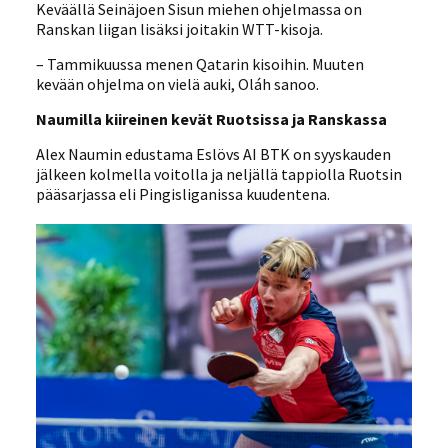
Keväällä Seinäjoen Sisun miehen ohjelmassa on
Ranskan liigan lisäksi joitakin WTT-kisoja.
– Tammikuussa menen Qatarin kisoihin. Muuten
kevään ohjelma on vielä auki, Oláh sanoo.
Naumilla kiireinen kevät Ruotsissa ja Ranskassa
Alex Naumin edustama Eslövs AI BTK on syyskauden
jälkeen kolmella voitolla ja neljällä tappiolla Ruotsin
pääsarjassa eli Pingisliganissa kuudentena.