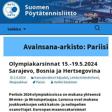
Suomen
Pöytätennisliitto
Siirry
Haku:
Valikko
sisältöön
Avainsana-arkisto: Pariisi
Olympiakarsinnat 15.-19.5.2024
Sarajevo, Bosnia ja Hertsegovina
2.4.2024
Kansainväliset kilpailut
,
Lehdistötiedotteet
,
Maajoukkue
Pariisi
Heikki Kiiskinen
Periisin 2024 olympiakisoissa on mukana yhteensä
86 mies- ja 86 naispelaajaa. Luvussa ovat mukana
joukkuekisojen sekä kaksin- ja nelinpelien
osanottajat. Euroopan maanosakarsinnat