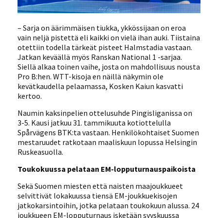
– Sarja on äärimmäisen tiukka, ykkössijaan on eroa
vain neljä pistettä eli kaikki on vielä ihan auki. Tiistaina
otettiin todella tärkeät pisteet Halmstadia vastaan.
Jatkan keväällä myös Ranskan National 1 -sarjaa.
Siellä alkaa toinen vaihe, josta on mahdollisuus nousta
Pro B:hen. WTT-kisoja en näillä näkymin ole
kevätkaudella pelaamassa, Kosken Kaiun kasvatti
kertoo.
Naumin kaksinpelien ottelusuhde Pingisliganissa on
3-5. Kausi jatkuu 31. tammikuuta kotiottelulla
Spårvägens BTK:ta vastaan. Henkilökohtaiset Suomen
mestaruudet ratkotaan maaliskuun lopussa Helsingin
Ruskeasuolla.
Toukokuussa pelataan EM-lopputurnauspaikoista
Sekä Suomen miesten että naisten maajoukkueet
selvittivät lokakuussa tiensä EM-joukkuekisojen
jatkokarsintoihin, jotka pelataan toukokuun alussa. 24
joukkueen EM-lopputurnaus isketään syyskuussa