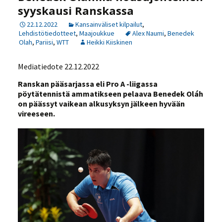
syyskausi Ranskassa
22.12.2022
Kansainväliset kilpailut
,
Lehdistötiedotteet
,
Maajoukkue
Alex Naumi
,
Benedek
Olah
,
Pariisi
,
WTT
Heikki Kiiskinen
Mediatiedote 22.12.2022
Ranskan pääsarjassa eli Pro A -liigassa
pöytätennistä ammatikseen pelaava Benedek Oláh
on päässyt vaikean alkusyksyn jälkeen hyvään
vireeseen.