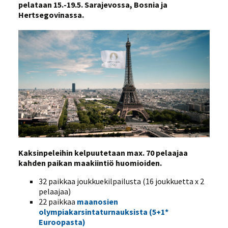
pelataan 15.-19.5. Sarajevossa, Bosnia ja
Hertsegovinassa.
Kaksinpeleihin kelpuutetaan max. 70 pelaajaa
kahden paikan maakiintiö huomioiden.
32 paikkaa joukkuekilpailusta (16 joukkuetta x 2
pelaajaa)
22 paikkaa
maanosien
olympiakarsintaturnauksista (5+1*
Euroopasta)