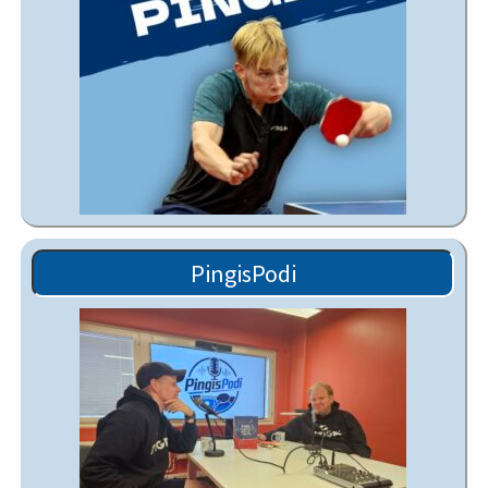
PingisPodi