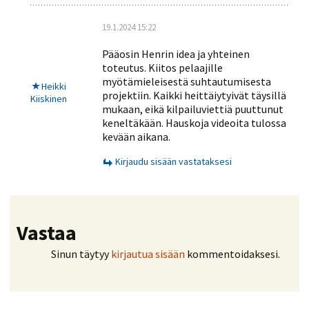
19.1.2024 15:22
Pääosin Henrin idea ja yhteinen
toteutus. Kiitos pelaajille
myötämieleisestä suhtautumisesta
Heikki
projektiin. Kaikki heittäiytyivät täysillä
Kiiskinen
mukaan, eikä kilpailuviettiä puuttunut
keneltäkään. Hauskoja videoita tulossa
kevään aikana.
Kirjaudu sisään vastataksesi
Vastaa
Sinun täytyy
kirjautua sisään
kommentoidaksesi.