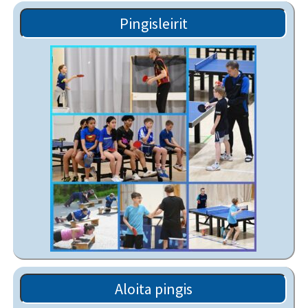
Pingisleirit
Aloita pingis