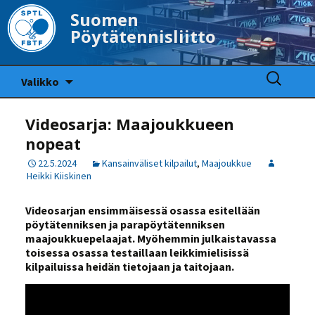
Suomen
Pöytätennisliitto
Siirry
Haku:
Valikko
sisältöön
Videosarja: Maajoukkueen
nopeat
22.5.2024
Kansainväliset kilpailut
,
Maajoukkue
Heikki Kiiskinen
Videosarjan ensimmäisessä osassa esitellään
pöytätenniksen ja parapöytätenniksen
maajoukkuepelaajat. Myöhemmin julkaistavassa
toisessa osassa testaillaan leikkimielisissä
kilpailuissa heidän tietojaan ja taitojaan.