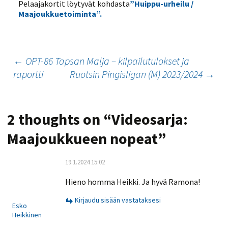
Pelaajakortit löytyvät kohdasta
”Huippu-urheilu /
Maajoukkuetoiminta”.
Artikkelien
←
OPT-86 Tapsan Malja – kilpailutulokset ja
raportti
Ruotsin Pingisligan (M) 2023/2024
→
selaus
2 thoughts on “
Videosarja:
Maajoukkueen nopeat
”
19.1.2024 15:02
Hieno homma Heikki. Ja hyvä Ramona!
Kirjaudu sisään vastataksesi
Esko
Heikkinen