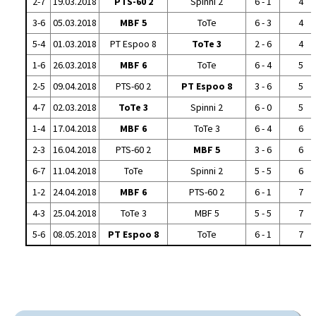
2-7
19.03.2018
PTS-60 2
Spinni 2
6 - 1
4
3-6
05.03.2018
MBF 5
ToTe
6 - 3
4
5-4
01.03.2018
PT Espoo 8
ToTe 3
2 - 6
4
1-6
26.03.2018
MBF 6
ToTe
6 - 4
5
2-5
09.04.2018
PTS-60 2
PT Espoo 8
3 - 6
5
4-7
02.03.2018
ToTe 3
Spinni 2
6 - 0
5
1-4
17.04.2018
MBF 6
ToTe 3
6 - 4
6
2-3
16.04.2018
PTS-60 2
MBF 5
3 - 6
6
6-7
11.04.2018
ToTe
Spinni 2
5 - 5
6
1-2
24.04.2018
MBF 6
PTS-60 2
6 - 1
7
4-3
25.04.2018
ToTe 3
MBF 5
5 - 5
7
5-6
08.05.2018
PT Espoo 8
ToTe
6 - 1
7