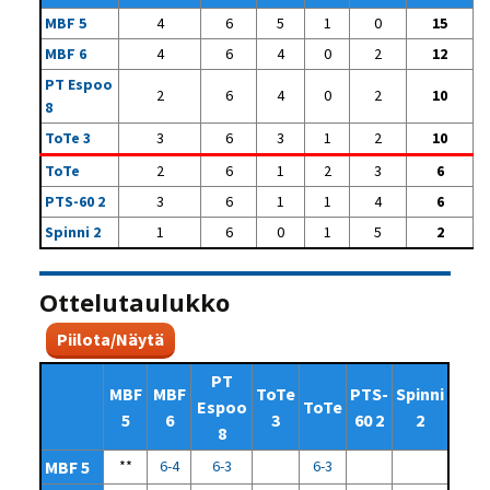
MBF 5
4
6
5
1
0
15
MBF 6
4
6
4
0
2
12
PT Espoo
2
6
4
0
2
10
8
ToTe 3
3
6
3
1
2
10
ToTe
2
6
1
2
3
6
PTS-60 2
3
6
1
1
4
6
Spinni 2
1
6
0
1
5
2
Ottelutaulukko
Piilota/Näytä
PT
MBF
MBF
ToTe
PTS-
Spinni
Espoo
ToTe
5
6
3
60 2
2
8
MBF 5
**
6-4
6-3
6-3