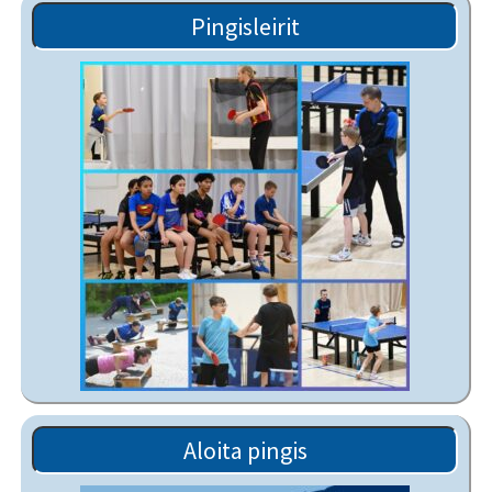
Pingisleirit
Aloita pingis