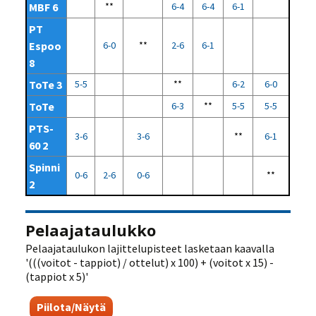
MBF 6
**
6-4
6-4
6-1
PT
Espoo
6-0
**
2-6
6-1
8
ToTe 3
5-5
**
6-2
6-0
ToTe
6-3
**
5-5
5-5
PTS-
3-6
3-6
**
6-1
60 2
Spinni
0-6
2-6
0-6
**
2
Pelaajataulukko
Pelaajataulukon lajittelupisteet lasketaan kaavalla
'(((voitot - tappiot) / ottelut) x 100) + (voitot x 15) -
(tappiot x 5)'
Piilota/Näytä