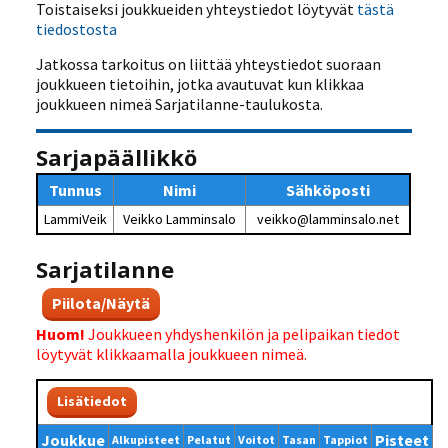
Toistaiseksi joukkueiden yhteystiedot löytyvät
tästä
tiedostosta
Jatkossa tarkoitus on liittää yhteystiedot suoraan
joukkueen tietoihin, jotka avautuvat kun klikkaa
joukkueen nimeä Sarjatilanne-taulukosta.
Sarjapäällikkö
Tunnus
Nimi
Sähköposti
LammiVeik
Veikko Lamminsalo
veikko@lamminsalo.net
Sarjatilanne
Piilota/Näytä
Huom!
Joukkueen yhdyshenkilön ja pelipaikan tiedot
löytyvät klikkaamalla joukkueen nimeä.
Lisätiedot
Joukkue
Pisteet
Alkupisteet
Pelatut
Voitot
Tasan
Tappiot