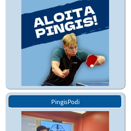
PingisPodi