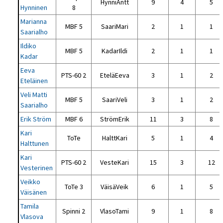
HynniAntt
9
4
5
Hynninen
8
Marianna
MBF 5
SaariMari
2
1
1
Saarialho
Ildiko
MBF 5
KadarIldi
2
1
1
Kadar
Eeva
PTS-60 2
EteläEeva
3
1
2
Eteläinen
Veli Matti
MBF 5
SaariVeli
3
1
2
Saarialho
Erik Ström
MBF 6
StrömErik
11
3
8
Kari
ToTe
HalttKari
5
1
4
Halttunen
Kari
PTS-60 2
VesteKari
15
3
12
Vesterinen
Veikko
ToTe 3
VäisäVeik
6
1
5
Väisänen
Tamila
Spinni 2
VlasoTami
9
1
8
Vlasova