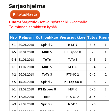
Sarjaohjelma
Piilota/Näytä
Huom!
Sarjatulokset voi syöttää klikkaamalla
Toiminnot-sarakkeen kynää.
Nro
Pelipvm
Kotijoukkue
Vierasjoukkue
Tulos
Kierro
7-1
30.01.2018
Spinni 2
MBF 6
2 - 6
1
3-5
30.01.2018
MBF 5
PT Espoo 8
6 - 3
1
6-4
31.01.2018
ToTe
ToTe 3
6 - 3
1
3-1
13.02.2018
MBF 5
MBF 6
6 - 4
2
4-2
26.01.2018
ToTe 3
PTS-60 2
6 - 2
2
7-5
15.02.2018
Spinni 2
PT Espoo 8
0 - 6
2
5-1
22.02.2018
PT Espoo 8
MBF 6
6 - 0
3
6-2
12.03.2018
ToTe
PTS-60 2
5 - 5
3
7-3
27.03.2018
Spinni 2
MBF 5
0 - 6
3