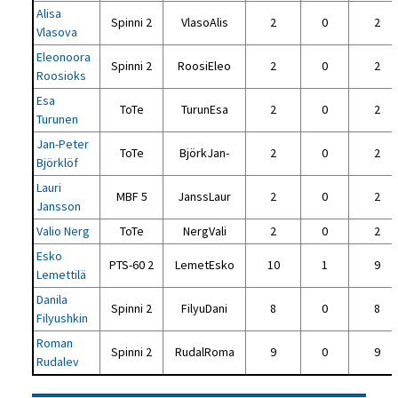
Alisa
Spinni 2
VlasoAlis
2
0
2
Vlasova
Eleonoora
Spinni 2
RoosiEleo
2
0
2
Roosioks
Esa
ToTe
TurunEsa
2
0
2
Turunen
Jan-Peter
ToTe
BjörkJan-
2
0
2
Björklöf
Lauri
MBF 5
JanssLaur
2
0
2
Jansson
Valio Nerg
ToTe
NergVali
2
0
2
Esko
PTS-60 2
LemetEsko
10
1
9
Lemettilä
Danila
Spinni 2
FilyuDani
8
0
8
Filyushkin
Roman
Spinni 2
RudalRoma
9
0
9
Rudalev