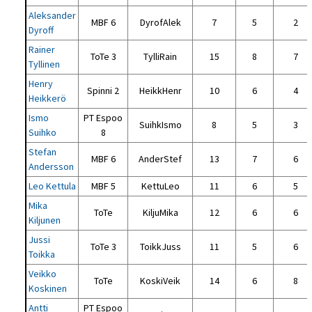
Aleksander
MBF 6
DyrofAlek
7
5
2
Dyroff
Rainer
ToTe 3
TylliRain
15
8
7
Tyllinen
Henry
Spinni 2
HeikkHenr
10
6
4
Heikkerö
Ismo
PT Espoo
SuihkIsmo
8
5
3
Suihko
8
Stefan
MBF 6
AnderStef
13
7
6
Andersson
Leo Kettula
MBF 5
KettuLeo
11
6
5
Mika
ToTe
KiljuMika
12
6
6
Kiljunen
Jussi
ToTe 3
ToikkJuss
11
5
6
Toikka
Veikko
ToTe
KoskiVeik
14
6
8
Koskinen
Antti
PT Espoo