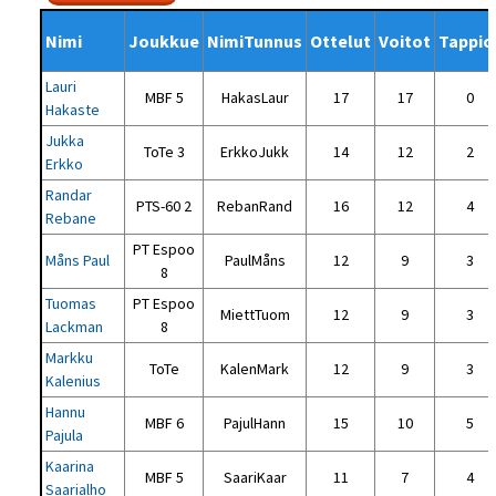
Nimi
Joukkue
NimiTunnus
Ottelut
Voitot
Tappio
Lauri
MBF 5
HakasLaur
17
17
0
Hakaste
Jukka
ToTe 3
ErkkoJukk
14
12
2
Erkko
Randar
PTS-60 2
RebanRand
16
12
4
Rebane
PT Espoo
Måns Paul
PaulMåns
12
9
3
8
Tuomas
PT Espoo
MiettTuom
12
9
3
Lackman
8
Markku
ToTe
KalenMark
12
9
3
Kalenius
Hannu
MBF 6
PajulHann
15
10
5
Pajula
Kaarina
MBF 5
SaariKaar
11
7
4
Saarialho