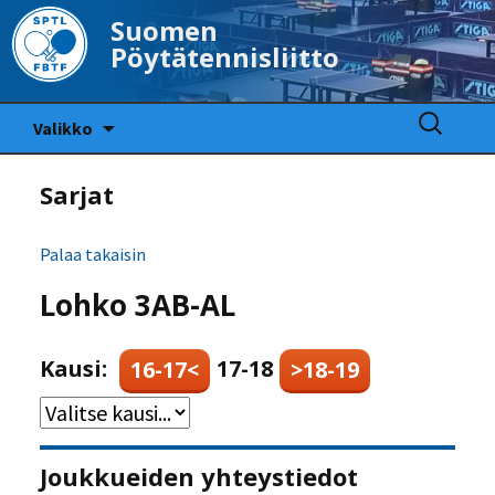
Suomen
Pöytätennisliitto
Siirry
Haku:
Valikko
sisältöön
Sarjat
Palaa takaisin
Lohko 3AB-AL
Kausi:
17-18
16-17<
>18-19
Joukkueiden yhteystiedot