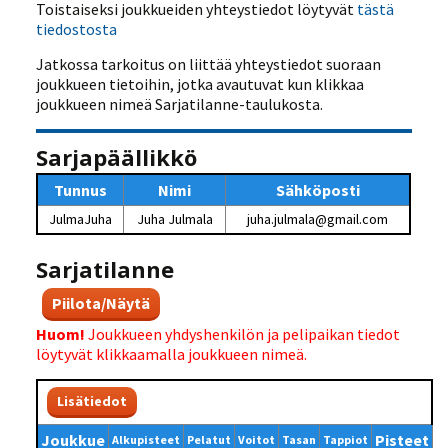
Toistaiseksi joukkueiden yhteystiedot löytyvät
tästä
tiedostosta
Jatkossa tarkoitus on liittää yhteystiedot suoraan
joukkueen tietoihin, jotka avautuvat kun klikkaa
joukkueen nimeä Sarjatilanne-taulukosta.
Sarjapäällikkö
Tunnus
Nimi
Sähköposti
JulmaJuha
Juha Julmala
juha.julmala@gmail.com
Sarjatilanne
Piilota/Näytä
Huom!
Joukkueen yhdyshenkilön ja pelipaikan tiedot
löytyvät klikkaamalla joukkueen nimeä.
Lisätiedot
Joukkue
Pisteet
Alkupisteet
Pelatut
Voitot
Tasan
Tappiot