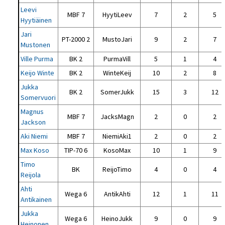
Leevi
MBF 7
HyytiLeev
7
2
5
Hyytiäinen
Jari
PT-2000 2
MustoJari
9
2
7
Mustonen
Ville Purma
BK 2
PurmaVill
5
1
4
Keijo Winte
BK 2
WinteKeij
10
2
8
Jukka
BK 2
SomerJukk
15
3
12
Somervuori
Magnus
MBF 7
JacksMagn
2
0
2
Jackson
Aki Niemi
MBF 7
NiemiAki1
2
0
2
Max Koso
TIP-70 6
KosoMax
10
1
9
Timo
BK
ReijoTimo
4
0
4
Reijola
Ahti
Wega 6
AntikAhti
12
1
11
Antikainen
Jukka
Wega 6
HeinoJukk
9
0
9
Heinonen