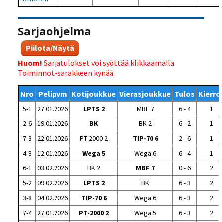
Sarjaohjelma
Piilota/Näytä
Huom!
Sarjatulokset voi syöttää klikkaamalla
Toiminnot-sarakkeen kynää.
Nro
Pelipvm
Kotijoukkue
Vierasjoukkue
Tulos
Kierro
5-1
27.01.2026
LPTS 2
MBF 7
6 - 4
1
2-6
19.01.2026
BK
BK 2
6 - 2
1
7-3
22.01.2026
PT-2000 2
TIP-70 6
2 - 6
1
4-8
12.01.2026
Wega 5
Wega 6
6 - 4
1
6-1
03.02.2026
BK 2
MBF 7
0 - 6
2
5-2
09.02.2026
LPTS 2
BK
6 - 3
2
3-8
04.02.2026
TIP-70 6
Wega 6
6 - 3
2
7-4
27.01.2026
PT-2000 2
Wega 5
6 - 3
2