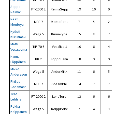
Seppo
PT-2000 2
ReimaSepp
19
10
9
Reiman
Resti
MBF 7
MontoRest
7
5
2
Montoya
Kyösti
Wega 5
KurunKyös
15
8
7
Kurunmäki
Matti
TIP-70 6
VesalMatt
10
6
4
Vesaluoma
Hannu
BK 2
LöppöHann
18
9
9
Löppönen
Mikko
Wega 5
AnderMikk
11
6
5
Andersson
Philipp
MBF 7
GossmPhil
14
7
7
Gossmann
Tero
PT-2000 2
LehtiTero
12
6
6
Lehtinen
Pekka
Wega 5
KolppPekk
7
4
3
Kolppanen