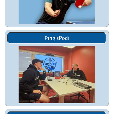
PingisPodi