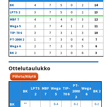
BK
4
7
5
0
2
14
LPTS 2
3
7
5
0
2
13
MBF 7
4
7
4
0
3
12
Wega 5
2
7
4
1
2
11
TIP-70 6
3
7
3
1
3
10
PT-2000 2
1
7
3
0
4
7
Wega 6
2
7
2
0
5
6
BK 2
1
7
1
0
6
3
Ottelutaulukko
Piilota/Näytä
PT-
LPTS
MBF
Wega
TIP-
Wega
BK
2000
BK 2
2
7
5
70 6
6
2
BK
**
6-4
6-2
6-2