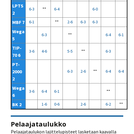
LPTS
6-3
**
6-4
6-0
2
MBF 7
6-1
**
2-6
6-3
6-3
Wega
6-3
**
6-4
6-1
5
TIP-
3-6
4-6
5-5
**
6-3
70 6
PT-
2000
6-3
2-6
**
6-4
6-4
2
Wega
3-6
6-4
6-1
**
6
BK 2
1-6
0-6
2-6
6-2
**
Pelaajataulukko
Pelaajataulukon lajittelupisteet lasketaan kaavalla