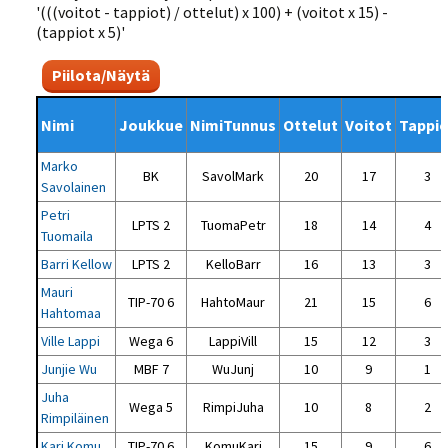
'(((voitot - tappiot) / ottelut) x 100) + (voitot x 15) -
(tappiot x 5)'
Piilota/Näytä
Nimi
Joukkue
NimiTunnus
Ottelut
Voitot
Tappio
Marko
BK
SavolMark
20
17
3
Savolainen
Petri
LPTS 2
TuomaPetr
18
14
4
Tuomaila
Barri Kellow
LPTS 2
KelloBarr
16
13
3
Mauri
TIP-70 6
HahtoMaur
21
15
6
Hahtomaa
Ville Lappi
Wega 6
LappiVill
15
12
3
Junjie Wu
MBF 7
WuJunj
10
9
1
Juha
Wega 5
RimpiJuha
10
8
2
Rimpiläinen
Kari Komu
TIP-70 6
KomuKari
15
9
6