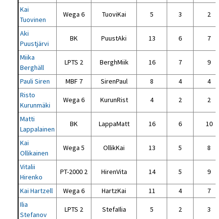
Kai
Wega 6
TuoviKai
5
3
2
Tuovinen
Aki
BK
PuustAki
13
6
7
Puustjärvi
Miika
LPTS 2
BerghMiik
16
7
9
Berghäll
Pauli Siren
MBF 7
SirenPaul
8
4
4
Risto
Wega 6
KurunRist
4
2
2
Kurunmäki
Matti
BK
LappaMatt
16
6
10
Lappalainen
Kai
Wega 5
OllikKai
13
5
8
Ollikainen
Vitalii
PT-2000 2
HirenVita
14
5
9
Hirenko
Kai Hartzell
Wega 6
HartzKai
11
4
7
Ilia
LPTS 2
StefaIlia
5
2
3
Stefanov