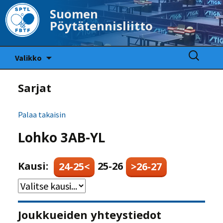
Suomen
Pöytätennisliitto
Siirry
Haku:
Valikko
sisältöön
Sarjat
Palaa takaisin
Lohko 3AB-YL
Kausi:
25-26
24-25<
>26-27
Joukkueiden yhteystiedot