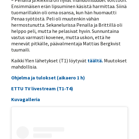
– Penalla ja Alexilla oli hyvät mahdollisuudet voittoon.
Ensimmäisen erän lipsuminen käsistä harmittaa. Siinä
tuomarillakin oli oma osansa, kun hän huomautti
Penaa syötöstä. Peli oli muutenkin vähän
hermostunutta. Sekanelurissa Penalla ja Brittillä oli
helppo peli, mutta he pelasivat hyvin. Sunnuntaina
vastus varmasti kovenee, mutta uskon, että he
menevät pitkälle, päävalmentaja Mattias Bergkvist
tuumaili.
Kaikki Ylen lähetykset (T1) löytyvät
täältä.
Muutokset
mahdollisia.
Ohjelma ja tulokset (aikaero 1 h)
ETTU TV livestream (T1-T4)
Kuvagalleria