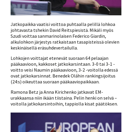
Jatkopaikka vaatisi voittoa puhtaalla pelillä lohkoa
johtavasta tshekin David Reitspiesistä. Mikäli myös
Szudi voittaa sanmarinolaisen Federico Giardin,
alkulohkon järjestys ratkaistaan tasapisteissä olevien
keskinäisellä eräsuhdevertailulla.
Lohkojen voittajat etenevät suoraan 64 pelaajan
pääkaavioon, kakkoset jatkokarsintaan. 3-0 tai 3-1 -
voitto veisi Naumin pääkaavioon, 3-2 -voitolla edessä
ovat jatkokarsinnat. Benedek Oláhin rankingsijoitus
(24:s) oikeuttaa suoraan pääkaaviopaikkaan.
Ramona Betz ja Anna Kirichenko jatkavat EM-
urakkaansa niin ikään tiistaina. Pelin henki on selvä –
voitolla jatkokarsintoihin, tappiolla kisat päätöksen.