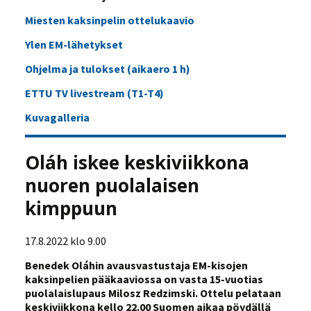
Miesten kaksinpelin ottelukaavio
Ylen EM-lähetykset
Ohjelma ja tulokset (aikaero 1 h)
ETTU TV livestream (T1-T4)
Kuvagalleria
Oláh iskee keskiviikkona
nuoren puolalaisen
kimppuun
17.8.2022 klo 9.00
Benedek Oláhin avausvastustaja EM-kisojen
kaksinpelien pääkaaviossa on vasta 15-vuotias
puolalaislupaus Milosz Redzimski. Ottelu pelataan
keskiviikkona kello 22.00 Suomen aikaa pöydällä