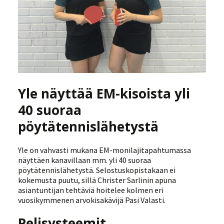
Yle näyttää EM-kisoista yli
40 suoraa
pöytätennislähetystä
Yle on vahvasti mukana EM-monilajitapahtumassa
näyttäen kanavillaan mm. yli 40 suoraa
pöytätennislähetystä. Selostuskopistakaan ei
kokemusta puutu, sillä Christer Sarlinin apuna
asiantuntijan tehtäviä hoitelee kolmen eri
vuosikymmenen arvokisakävijä Pasi Valasti.
Pelisysteemit