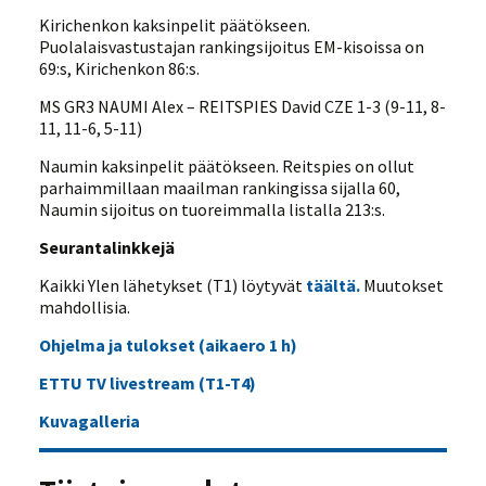
Kirichenkon kaksinpelit päätökseen.
Puolalaisvastustajan rankingsijoitus EM-kisoissa on
69:s, Kirichenkon 86:s.
MS GR3 NAUMI Alex – REITSPIES David CZE 1-3 (9-11, 8-
11, 11-6, 5-11)
Naumin kaksinpelit päätökseen. Reitspies on ollut
parhaimmillaan maailman rankingissa sijalla 60,
Naumin sijoitus on tuoreimmalla listalla 213:s.
Seurantalinkkejä
Kaikki Ylen lähetykset (T1) löytyvät
täältä.
Muutokset
mahdollisia.
Ohjelma ja tulokset (aikaero 1 h)
ETTU TV livestream (T1-T4)
Kuvagalleria