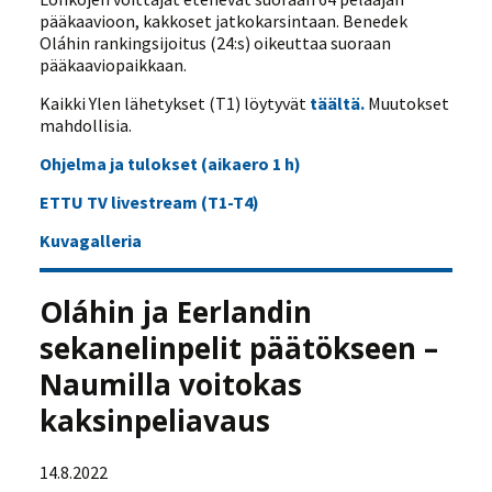
pääkaavioon, kakkoset jatkokarsintaan. Benedek
Oláhin rankingsijoitus (24:s) oikeuttaa suoraan
pääkaaviopaikkaan.
Kaikki Ylen lähetykset (T1) löytyvät
täältä.
Muutokset
mahdollisia.
Ohjelma ja tulokset (aikaero 1 h)
ETTU TV livestream (T1-T4)
Kuvagalleria
Oláhin ja Eerlandin
sekanelinpelit päätökseen –
Naumilla voitokas
kaksinpeliavaus
14.8.2022