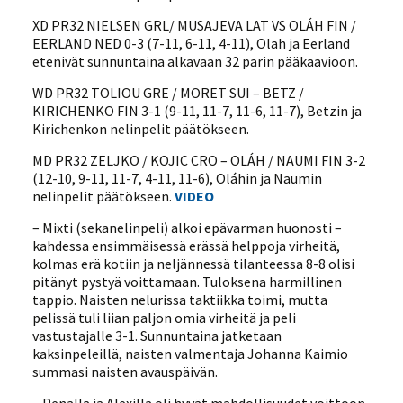
XD PR32 NIELSEN GRL/ MUSAJEVA LAT VS OLÁH FIN /
EERLAND NED 0-3 (7-11, 6-11, 4-11), Olah ja Eerland
etenivät sunnuntaina alkavaan 32 parin pääkaavioon.
WD PR32 TOLIOU GRE / MORET SUI – BETZ /
KIRICHENKO FIN 3-1 (9-11, 11-7, 11-6, 11-7), Betzin ja
Kirichenkon nelinpelit päätökseen.
MD PR32 ZELJKO / KOJIC CRO – OLÁH / NAUMI FIN 3-2
(12-10, 9-11, 11-7, 4-11, 11-6), Oláhin ja Naumin
nelinpelit päätökseen.
VIDEO
– Mixti (sekanelinpeli) alkoi epävarman huonosti –
kahdessa ensimmäisessä erässä helppoja virheitä,
kolmas erä kotiin ja neljännessä tilanteessa 8-8 olisi
pitänyt pystyä voittamaan. Tuloksena harmillinen
tappio. Naisten nelurissa taktiikka toimi, mutta
pelissä tuli liian paljon omia virheitä ja peli
vastustajalle 3-1. Sunnuntaina jatketaan
kaksinpeleillä, naisten valmentaja Johanna Kaimio
summasi naisten avauspäivän.