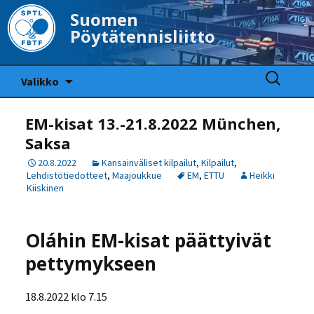
Suomen
Pöytätennisliitto
Siirry
Haku:
Valikko
sisältöön
EM-kisat 13.-21.8.2022 München,
Saksa
20.8.2022
Kansainväliset kilpailut
,
Kilpailut
,
Lehdistötiedotteet
,
Maajoukkue
EM
,
ETTU
Heikki
Kiiskinen
Oláhin EM-kisat päättyivät
pettymykseen
18.8.2022 klo 7.15