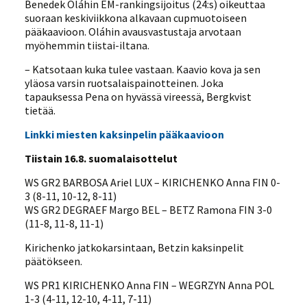
Benedek Oláhin EM-rankingsijoitus (24:s) oikeuttaa
suoraan keskiviikkona alkavaan cupmuotoiseen
pääkaavioon. Oláhin avausvastustaja arvotaan
myöhemmin tiistai-iltana.
– Katsotaan kuka tulee vastaan. Kaavio kova ja sen
yläosa varsin ruotsalaispainotteinen. Joka
tapauksessa Pena on hyvässä vireessä, Bergkvist
tietää.
Linkki miesten kaksinpelin pääkaavioon
Tiistain 16.8. suomalaisottelut
WS GR2 BARBOSA Ariel LUX – KIRICHENKO Anna FIN 0-
3 (8-11, 10-12, 8-11)
WS GR2 DEGRAEF Margo BEL – BETZ Ramona FIN 3-0
(11-8, 11-8, 11-1)
Kirichenko jatkokarsintaan, Betzin kaksinpelit
päätökseen.
WS PR1 KIRICHENKO Anna FIN – WEGRZYN Anna POL
1-3 (4-11, 12-10, 4-11, 7-11)