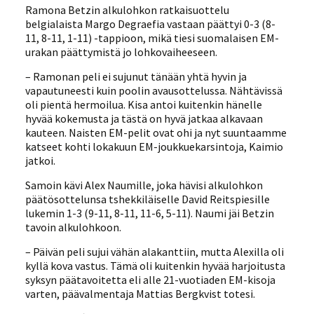
Ramona Betzin alkulohkon ratkaisuottelu
belgialaista Margo Degraefia vastaan päättyi 0-3 (8-
11, 8-11, 1-11) -tappioon, mikä tiesi suomalaisen EM-
urakan päättymistä jo lohkovaiheeseen.
– Ramonan peli ei sujunut tänään yhtä hyvin ja
vapautuneesti kuin poolin avausottelussa. Nähtävissä
oli pientä hermoilua. Kisa antoi kuitenkin hänelle
hyvää kokemusta ja tästä on hyvä jatkaa alkavaan
kauteen. Naisten EM-pelit ovat ohi ja nyt suuntaamme
katseet kohti lokakuun EM-joukkuekarsintoja, Kaimio
jatkoi.
Samoin kävi Alex Naumille, joka hävisi alkulohkon
päätösottelunsa tshekkiläiselle David Reitspiesille
lukemin 1-3 (9-11, 8-11, 11-6, 5-11). Naumi jäi Betzin
tavoin alkulohkoon.
– Päivän peli sujui vähän alakanttiin, mutta Alexilla oli
kyllä kova vastus. Tämä oli kuitenkin hyvää harjoitusta
syksyn päätavoitetta eli alle 21-vuotiaden EM-kisoja
varten, päävalmentaja Mattias Bergkvist totesi.