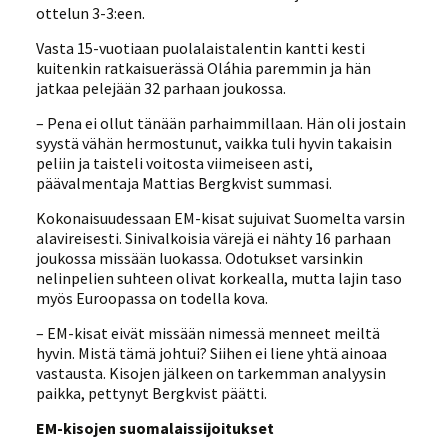
ottelun 3-3:een.
Vasta 15-vuotiaan puolalaistalentin kantti kesti
kuitenkin ratkaisuerässä Oláhia paremmin ja hän
jatkaa pelejään 32 parhaan joukossa.
– Pena ei ollut tänään parhaimmillaan. Hän oli jostain
syystä vähän hermostunut, vaikka tuli hyvin takaisin
peliin ja taisteli voitosta viimeiseen asti,
päävalmentaja Mattias Bergkvist summasi.
Kokonaisuudessaan EM-kisat sujuivat Suomelta varsin
alavireisesti. Sinivalkoisia värejä ei nähty 16 parhaan
joukossa missään luokassa. Odotukset varsinkin
nelinpelien suhteen olivat korkealla, mutta lajin taso
myös Euroopassa on todella kova.
– EM-kisat eivät missään nimessä menneet meiltä
hyvin. Mistä tämä johtui? Siihen ei liene yhtä ainoaa
vastausta. Kisojen jälkeen on tarkemman analyysin
paikka, pettynyt Bergkvist päätti.
EM-kisojen suomalaissijoitukset