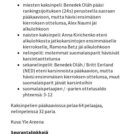
miesten kaksinpeli: Benedek Oláh pääsi
rankingsijoituksen (24:s) perusteella suoraan
pääkaavioon, mutta hävisi ensimäisen
kierroksen ottelunsa, Alex Naumi jäi
alkulohkoon
naisten kaksinpeli: Anna Kirichenko eteni
alkulohkosta jatkokarsintojen ensimmäiselle
kierrokselle, Ramona Betz jäi alkulohkoon
nelinpelit: molemmat suomalaisparit hävisivät
karsintaottelunsa
sekanelinpelit: Benedek Oláh / Britt Eerland
(NED) eteni karsinnoista pääkaavion, mutta
hävisi ensimmäisen kierroksen ottelunsa, muut
suomalaisparit jäivät karsintoihin
suomalaispelaajien / -parien ottelusaldo
yhteensä: 3-12
Kaksinpelien pääkaaviossa pelaa 64 pelaajaa,
nelinpeleissä 32 paria.
Kuva: Yle Areena
Seurantalinkkejä