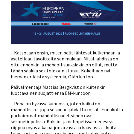
– Katsotaan ensin, miten pelit lähtevät kulkemaan ja
asetellaan tavoitteita sen mukaan. Mitalijahdissa on
oltu ennenkin ja mahdollisuuksiakin on ollut, mutta
tähän saakka se ei ole onnistunut. Kokeillaan nyt
hieman erilaista systeemiä, Oláh kertoo.
Päävalmentaja Mattias Bergkvist on kuitenkin
luottavainen suojattiensa EM-kuntoon.
– Pena on hyvässä kunnossa, joten kaikki on
mahdollista – jopa se kauan jahdattu mitali. Ennakolta
parhaimmat mahdollisuudet siihen ovat
sekanelinpelissä. Kaksin- ja nelinpelissä menestys
riippuu myös aika paljon arvasta ja kaaviosta – keitä
tulee vastaan ja missä vaiheessa, ruotsalaisluotsi