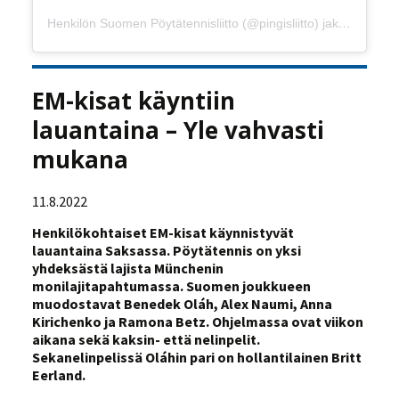
Henkilön Suomen Pöytätennisliitto (@pingisliitto) jakama julkaisu
EM-kisat käyntiin
lauantaina – Yle vahvasti
mukana
11.8.2022
Henkilökohtaiset EM-kisat käynnistyvät
lauantaina Saksassa. Pöytätennis on yksi
yhdeksästä lajista Münchenin
monilajitapahtumassa. Suomen joukkueen
muodostavat Benedek Oláh, Alex Naumi, Anna
Kirichenko ja Ramona Betz. Ohjelmassa ovat viikon
aikana sekä kaksin- että nelinpelit.
Sekanelinpelissä Oláhin pari on hollantilainen Britt
Eerland.