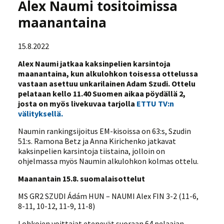
Alex Naumi tositoimissa
maanantaina
15.8.2022
Alex Naumi jatkaa kaksinpelien karsintoja
maanantaina, kun alkulohkon toisessa ottelussa
vastaan asettuu unkarilainen Adam Szudi. Ottelu
pelataan kello 11.40 Suomen aikaa pöydällä 2,
josta on myös livekuvaa tarjolla
ETTU TV:n
välityksellä.
Naumin rankingsijoitus EM-kisoissa on 63:s, Szudin
51:s. Ramona Betz ja Anna Kirichenko jatkavat
kaksinpelien karsintoja tiistaina, jolloin on
ohjelmassa myös Naumin alkulohkon kolmas ottelu.
Maanantain 15.8. suomalaisottelut
MS GR2 SZUDI Ádám HUN – NAUMI Alex FIN 3-2 (11-6,
8-11, 10-12, 11-9, 11-8)
Lohkojen voittajat etenevät suoraan 64 pelaajan