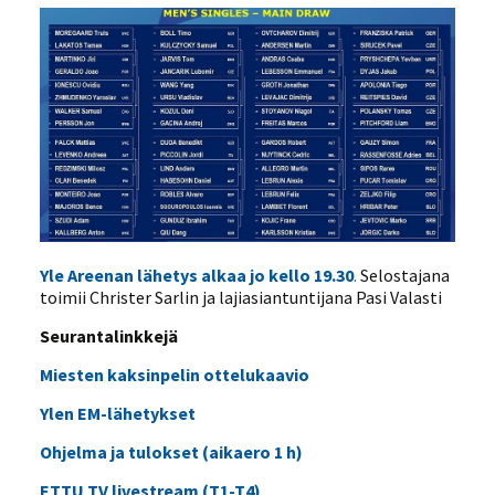
Yle Areenan lähetys alkaa jo kello 19.30
.
Selostajana
toimii Christer Sarlin ja lajiasiantuntijana Pasi Valasti
Seurantalinkkejä
Miesten kaksinpelin ottelukaavio
Ylen EM-lähetykset
Ohjelma ja tulokset (aikaero 1 h)
ETTU TV livestream (T1-T4)