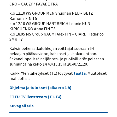
CRO – GAUZY / PAVADE FRA.
klo 12.10 WS GROUP MEN Shuohan NED – BETZ
Ramona FIN T5
klo 12.10 WS GROUP HARTBRICH Leonie HUN –
KIRICHENKO Anna FIN T8
klo 18.05 MS Group NAUMI Alex FIN – GIARDI Federico
SMR T7
Kaksinpelien alkulohkojen voittajat suoraan 64
pelaajan pääkaavioon, kakkoset jatkokarsintaan.
Sekanelinpelissä neljännes- ja puolivälierät pelataan
sunnuntaina kello 14.40/15.15 ja 20.40/21.20.
Kaikki Ylen lähetykset (T1) löytyvät
täältä.
Muutokset
mahdollisia.
Ohjelma ja tulokset (aikaero 1 h)
ETTU TV livestream (T1-T4)
Kuvagalleria