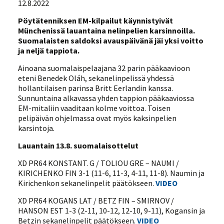
12.8.2022
Pöytätenniksen EM-kilpailut käynnistyivät
Münchenissä lauantaina nelinpelien karsinnoilla.
Suomalaisten saldoksi avauspäivänä jäi yksi voitto
ja neljä tappiota.
Ainoana suomalaispelaajana 32 parin pääkaavioon
eteni Benedek Oláh, sekanelinpelissä yhdessä
hollantilaisen parinsa Britt Eerlandin kanssa.
Sunnuntaina alkavassa yhden tappion pääkaaviossa
EM-mitaliin vaaditaan kolme voittoa. Toisen
pelipäivän ohjelmassa ovat myös kaksinpelien
karsintoja.
Lauantain 13.8. suomalaisottelut
XD PR64 KONSTANT. G / TOLIOU GRE – NAUMI /
KIRICHENKO FIN 3-1 (11-6, 11-3, 4-11, 11-8). Naumin ja
Kirichenkon sekanelinpelit päätökseen.
VIDEO
XD PR64 KOGANS LAT / BETZ FIN – SMIRNOV /
HANSON EST 1-3 (2-11, 10-12, 12-10, 9-11), Kogansin ja
Betzin sekanelinpelit päätökseen.
VIDEO