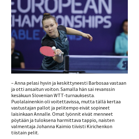
– Anna pelasi hyvin ja keskittyneesti Barbosaa vastaan
ja otti ansaitun voiton. Samalla hän sai revanssin
kesäkuun Slovenian WTT-turnauksesta.
Puolalainenkin oli voitettavissa, mutta tällä kertaa
vastustajan pallot ja pelitempo eivät sopineet
laisinkaan Annalle. Omat lyönnit eivät menneet
pöytään ja tuloksena harmittava tappio, naisten
valmentaja Johanna Kaimio tiivisti Kirichenkon
tiistain pelit.