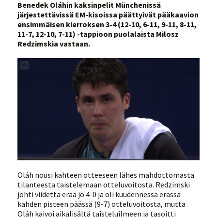
Benedek Oláhin kaksinpelit Münchenissä
järjestettävissä EM-kisoissa päättyivät pääkaavion
ensimmäisen kierroksen 3-4 (12-10, 6-11, 9-11, 8-11,
11-7, 12-10, 7-11) -tappioon puolalaista Milosz
Redzimskia vastaan.
Oláh nousi kahteen otteeseen lähes mahdottomasta
tilanteesta taistelemaan otteluvoitosta. Redzimski
johti viidettä erää jo 4-0 ja oli kuudennessa erässä
kahden pisteen päässä (9-7) otteluvoitosta, mutta
Oláh kaivoi aikalisältä taisteluilmeen ja tasoitti