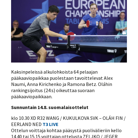
Kaksinpeleissä alkulohkoista 64 pelaajan
pääkaaviopaikkaa puolestaan tavoittelevat Alex
Naumi, Anna Kirichenko ja Ramona Betz. Oláhin
rankingsijoitus (24:s) oikeuttaa suoraan
pääkaaviopaikkaan.
Sunnuntain 14.8. suomalaisottelut
klo 10.30 XD R32 WANG / KUKULKOVA SVK – OLÁH FIN /
EERLAND NED
T3 LIVE
Ottelun voittaja kohtaa pääsystä puolivälieriin kello
14.40 tai 15.15 voittajan ottelusta ZELJKO / JEGER