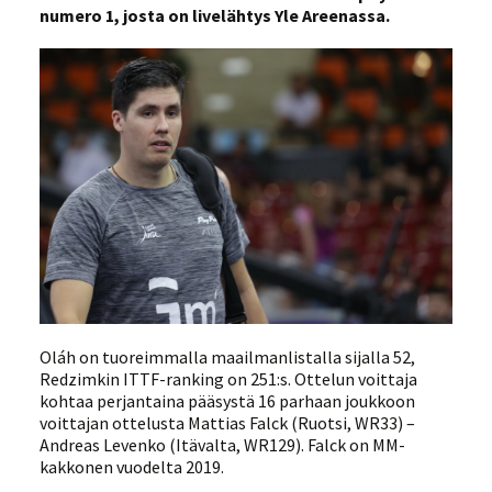
numero 1, josta on livelähtys Yle Areenassa.
Oláh on tuoreimmalla maailmanlistalla sijalla 52,
Redzimkin ITTF-ranking on 251:s. Ottelun voittaja
kohtaa perjantaina pääsystä 16 parhaan joukkoon
voittajan ottelusta Mattias Falck (Ruotsi, WR33) –
Andreas Levenko (Itävalta, WR129). Falck on MM-
kakkonen vuodelta 2019.