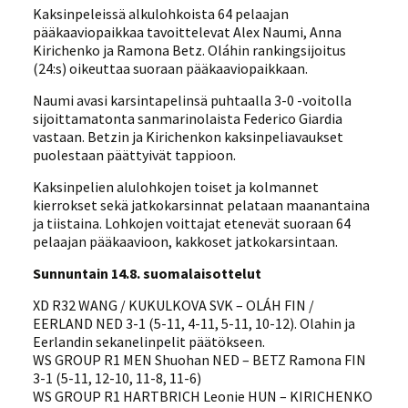
Kaksinpeleissä alkulohkoista 64 pelaajan
pääkaaviopaikkaa tavoittelevat Alex Naumi, Anna
Kirichenko ja Ramona Betz. Oláhin rankingsijoitus
(24:s) oikeuttaa suoraan pääkaaviopaikkaan.
Naumi avasi karsintapelinsä puhtaalla 3-0 -voitolla
sijoittamatonta sanmarinolaista Federico Giardia
vastaan. Betzin ja Kirichenkon kaksinpeliavaukset
puolestaan päättyivät tappioon.
Kaksinpelien alulohkojen toiset ja kolmannet
kierrokset sekä jatkokarsinnat pelataan maanantaina
ja tiistaina. Lohkojen voittajat etenevät suoraan 64
pelaajan pääkaavioon, kakkoset jatkokarsintaan.
Sunnuntain 14.8. suomalaisottelut
XD R32 WANG / KUKULKOVA SVK – OLÁH FIN /
EERLAND NED 3-1 (5-11, 4-11, 5-11, 10-12). Olahin ja
Eerlandin sekanelinpelit päätökseen.
WS GROUP R1 MEN Shuohan NED – BETZ Ramona FIN
3-1 (5-11, 12-10, 11-8, 11-6)
WS GROUP R1 HARTBRICH Leonie HUN – KIRICHENKO