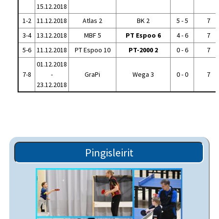
15.12.2018
1-2
11.12.2018
Atlas 2
BK 2
5 - 5
7
3-4
13.12.2018
MBF 5
PT Espoo 6
4 - 6
7
5-6
11.12.2018
PT Espoo 10
PT-2000 2
0 - 6
7
01.12.2018
7-8
-
GraPi
Wega 3
0 - 0
7
23.12.2018
Pingisleirit