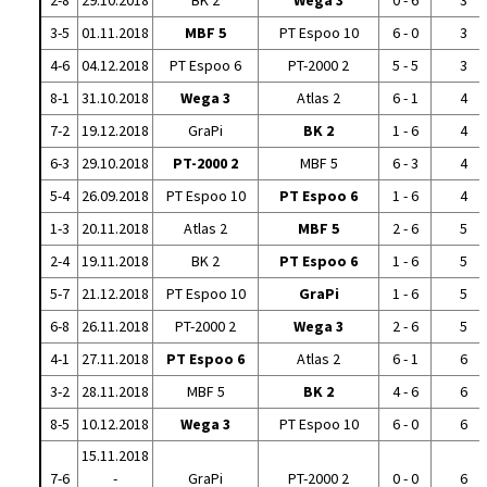
2-8
29.10.2018
BK 2
Wega 3
0 - 6
3
3-5
01.11.2018
MBF 5
PT Espoo 10
6 - 0
3
4-6
04.12.2018
PT Espoo 6
PT-2000 2
5 - 5
3
8-1
31.10.2018
Wega 3
Atlas 2
6 - 1
4
7-2
19.12.2018
GraPi
BK 2
1 - 6
4
6-3
29.10.2018
PT-2000 2
MBF 5
6 - 3
4
5-4
26.09.2018
PT Espoo 10
PT Espoo 6
1 - 6
4
1-3
20.11.2018
Atlas 2
MBF 5
2 - 6
5
2-4
19.11.2018
BK 2
PT Espoo 6
1 - 6
5
5-7
21.12.2018
PT Espoo 10
GraPi
1 - 6
5
6-8
26.11.2018
PT-2000 2
Wega 3
2 - 6
5
4-1
27.11.2018
PT Espoo 6
Atlas 2
6 - 1
6
3-2
28.11.2018
MBF 5
BK 2
4 - 6
6
8-5
10.12.2018
Wega 3
PT Espoo 10
6 - 0
6
15.11.2018
7-6
-
GraPi
PT-2000 2
0 - 0
6