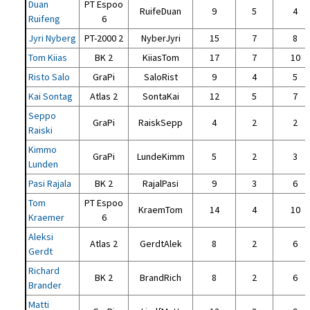
Duan
PT Espoo
RuifeDuan
9
5
4
Ruifeng
6
Jyri Nyberg
PT-2000 2
NyberJyri
15
7
8
Tom Kiias
BK 2
KiiasTom
17
7
10
Risto Salo
GraPi
SaloRist
9
4
5
Kai Sontag
Atlas 2
SontaKai
12
5
7
Seppo
GraPi
RaiskSepp
4
2
2
Raiski
Kimmo
GraPi
LundeKimm
5
2
3
Lunden
Pasi Rajala
BK 2
RajalPasi
9
3
6
Tom
PT Espoo
KraemTom
14
4
10
Kraemer
6
Aleksi
Atlas 2
GerdtAlek
8
2
6
Gerdt
Richard
BK 2
BrandRich
8
2
6
Brander
Matti