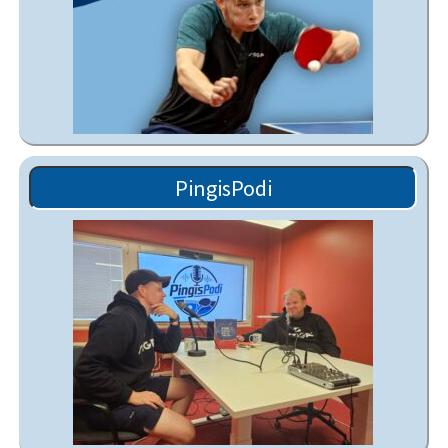
PingisPodi