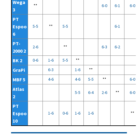
Wega
**
6-0
6-1
6-0
3
PT
Espoo
5-5
**
5-5
6-1
6
PT-
2-6
**
6-3
6-2
2000 2
BK 2
0-6
1-6
5-5
**
GraPi
6-3
1-6
**
MBF 5
4-6
4-6
5-5
**
6-0
Atlas
5-5
6-4
2-6
**
6-0
2
PT
Espoo
1-6
0-6
1-6
1-6
**
10