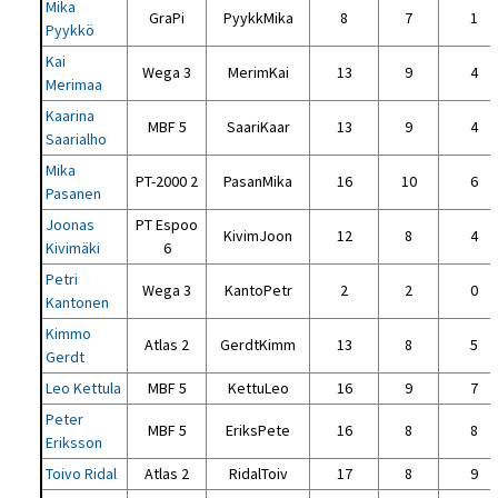
Mika
GraPi
PyykkMika
8
7
1
Pyykkö
Kai
Wega 3
MerimKai
13
9
4
Merimaa
Kaarina
MBF 5
SaariKaar
13
9
4
Saarialho
Mika
PT-2000 2
PasanMika
16
10
6
Pasanen
Joonas
PT Espoo
KivimJoon
12
8
4
Kivimäki
6
Petri
Wega 3
KantoPetr
2
2
0
Kantonen
Kimmo
Atlas 2
GerdtKimm
13
8
5
Gerdt
Leo Kettula
MBF 5
KettuLeo
16
9
7
Peter
MBF 5
EriksPete
16
8
8
Eriksson
Toivo Ridal
Atlas 2
RidalToiv
17
8
9