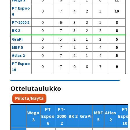
Wega 3
0
6
5
1
0
11
PT Espoo
0
7
4
2
1
10
6
PT-2000 2
0
6
3
2
1
8
BK 2
0
7
3
2
2
8
GraPi
0
5
2
1
2
5
MBF 5
0
7
2
1
4
5
Atlas 2
0
7
2
1
4
5
PT Espoo
0
7
0
0
7
0
10
Ottelutaulukko
Piilota/Näytä
PT
PT-
PT
Wega
MBF
Atlas
Espoo
2000
BK 2
GraPi
Espo
3
5
2
6
2
10