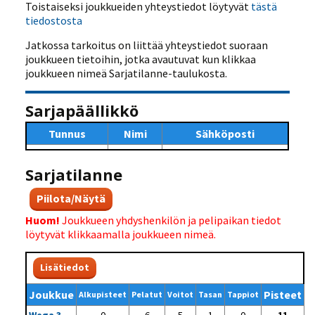
Toistaiseksi joukkueiden yhteystiedot löytyvät
tästä
tiedostosta
Jatkossa tarkoitus on liittää yhteystiedot suoraan
joukkueen tietoihin, jotka avautuvat kun klikkaa
joukkueen nimeä Sarjatilanne-taulukosta.
Sarjapäällikkö
Tunnus
Nimi
Sähköposti
Sarjatilanne
Piilota/Näytä
Huom!
Joukkueen yhdyshenkilön ja pelipaikan tiedot
löytyvät klikkaamalla joukkueen nimeä.
Lisätiedot
Joukkue
Pisteet
Alkupisteet
Pelatut
Voitot
Tasan
Tappiot