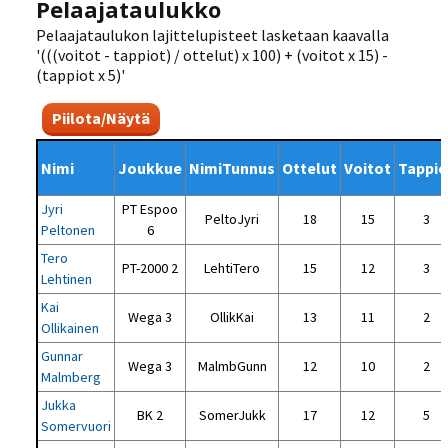
Pelaajataulukko
Pelaajataulukon lajittelupisteet lasketaan kaavalla
'(((voitot - tappiot) / ottelut) x 100) + (voitot x 15) -
(tappiot x 5)'
Piilota/Näytä
Nimi
Joukkue
NimiTunnus
Ottelut
Voitot
Tappio
Jyri
PT Espoo
PeltoJyri
18
15
3
Peltonen
6
Tero
PT-2000 2
LehtiTero
15
12
3
Lehtinen
Kai
Wega 3
OllikKai
13
11
2
Ollikainen
Gunnar
Wega 3
MalmbGunn
12
10
2
Malmberg
Jukka
BK 2
SomerJukk
17
12
5
Somervuori