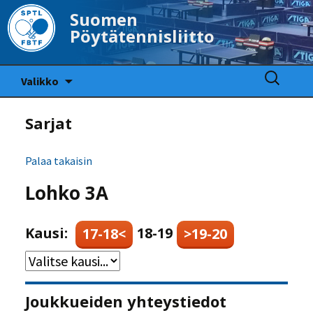
Suomen
Pöytätennisliitto
Siirry
Haku:
Valikko
sisältöön
Sarjat
Palaa takaisin
Lohko 3A
Kausi:
18-19
17-18<
>19-20
Joukkueiden yhteystiedot