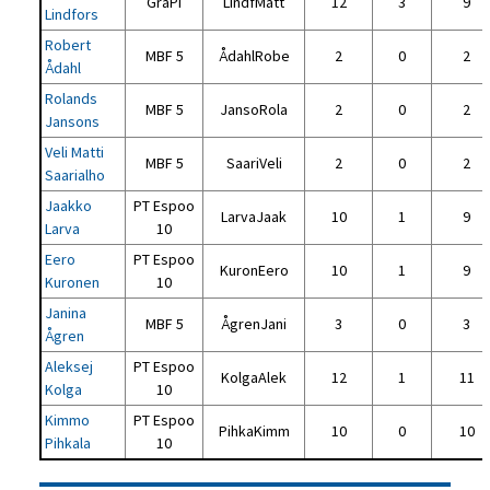
GraPi
LindfMatt
12
3
9
Lindfors
Robert
MBF 5
ÅdahlRobe
2
0
2
Ådahl
Rolands
MBF 5
JansoRola
2
0
2
Jansons
Veli Matti
MBF 5
SaariVeli
2
0
2
Saarialho
Jaakko
PT Espoo
LarvaJaak
10
1
9
Larva
10
Eero
PT Espoo
KuronEero
10
1
9
Kuronen
10
Janina
MBF 5
ÅgrenJani
3
0
3
Ågren
Aleksej
PT Espoo
KolgaAlek
12
1
11
Kolga
10
Kimmo
PT Espoo
PihkaKimm
10
0
10
Pihkala
10