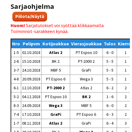
Sarjaohjelma
Piilota/Näytä
Huom!
Sarjatulokset voi syöttää klikkaamalla
Toiminnot-sarakkeen kynää.
Nro
Pelipvm
Kotijoukkue
Vierasjoukkue
Tulos
Kierro
1-5
02.10.2018
Atlas 2
PT Espoo 10
6 - 0
1
2-6
15.10.2018
BK 2
PT-2000 2
5 - 5
1
3-7
24.10.2018
MBF 5
GraPi
5 - 5
1
4-8
20.09.2018
PT Espoo 6
Wega 3
5 - 5
1
6-1
12.10.2018
PT-2000 2
Atlas 2
6 - 2
2
5-2
04.12.2018
PT Espoo 10
BK 2
1 - 6
2
8-3
24.09.2018
Wega 3
MBF 5
6 - 0
2
7-4
17.10.2018
GraPi
PT Espoo 6
6 - 3
2
1-7
08.11.2018
Atlas 2
GraPi
6 - 4
3