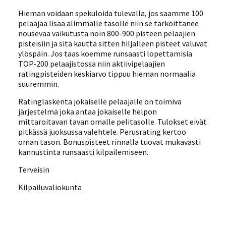
Hieman voidaan spekuloida tulevalla, jos saamme 100
pelaajaa lisää alimmalle tasolle niin se tarkoittanee
nousevaa vaikutusta noin 800-900 pisteen pelaajien
pisteisiin ja sitä kautta sitten hiljalleen pisteet valuvat
ylöspäin. Jos taas koemme runsaasti lopettamisia
TOP-200 pelaajistossa niin aktiivipelaajien
ratingpisteiden keskiarvo tippuu hieman normaalia
suuremmin.
Ratinglaskenta jokaiselle pelaajalle on toimiva
järjestelmä joka antaa jokaiselle helpon
mittaroitavan tavan omalle pelitasolle. Tulokset eivät
pitkässä juoksussa valehtele. Perusrating kertoo
oman tason. Bonuspisteet rinnalla tuovat mukavasti
kannustinta runsaasti kilpailemiseen.
Terveisin
Kilpailuvaliokunta