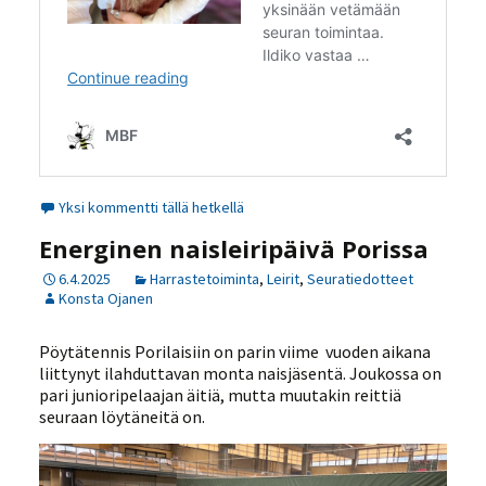
Yksi kommentti tällä hetkellä
Energinen naisleiripäivä Porissa
6.4.2025
Harrastetoiminta
,
Leirit
,
Seuratiedotteet
Konsta Ojanen
Pöytätennis Porilaisiin on parin viime vuoden aikana
liittynyt ilahduttavan monta naisjäsentä. Joukossa on
pari junioripelaajan äitiä, mutta muutakin reittiä
seuraan löytäneitä on.