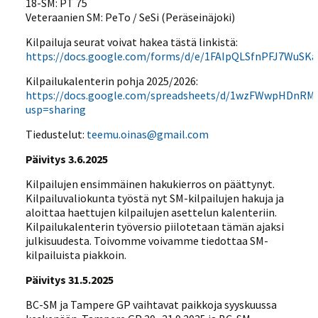
18-SM: PT 75
Veteraanien SM: PeTo / SeSi (Peräseinäjoki)
Kilpailuja seurat voivat hakea tästä linkistä:
https://docs.google.com/forms/d/e/1FAIpQLSfnPFJ7WuS
Kilpailukalenterin pohja 2025/2026:
https://docs.google.com/spreadsheets/d/1wzFWwpHDnRMA
usp=sharing
Tiedustelut:
teemu.oinas@gmail.com
Päivitys 3.6.2025
Kilpailujen ensimmäinen hakukierros on päättynyt.
Kilpailuvaliokunta työstä nyt SM-kilpailujen hakuja ja
aloittaa haettujen kilpailujen asettelun kalenteriin.
Kilpailukalenterin työversio piilotetaan tämän ajaksi
julkisuudesta. Toivomme voivamme tiedottaa SM-
kilpailuista piakkoin.
Päivitys 31.5.2025
BC-SM ja Tampere GP vaihtavat paikkoja syyskuussa