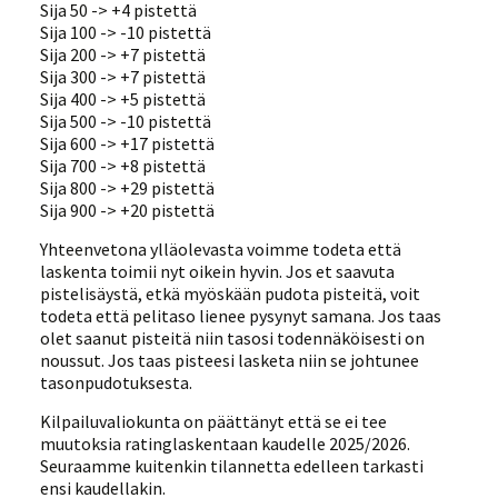
Sija 50 -> +4 pistettä
Sija 100 -> -10 pistettä
Sija 200 -> +7 pistettä
Sija 300 -> +7 pistettä
Sija 400 -> +5 pistettä
Sija 500 -> -10 pistettä
Sija 600 -> +17 pistettä
Sija 700 -> +8 pistettä
Sija 800 -> +29 pistettä
Sija 900 -> +20 pistettä
Yhteenvetona ylläolevasta voimme todeta että
laskenta toimii nyt oikein hyvin. Jos et saavuta
pistelisäystä, etkä myöskään pudota pisteitä, voit
todeta että pelitaso lienee pysynyt samana. Jos taas
olet saanut pisteitä niin tasosi todennäköisesti on
noussut. Jos taas pisteesi lasketa niin se johtunee
tasonpudotuksesta.
Kilpailuvaliokunta on päättänyt että se ei tee
muutoksia ratinglaskentaan kaudelle 2025/2026.
Seuraamme kuitenkin tilannetta edelleen tarkasti
ensi kaudellakin.