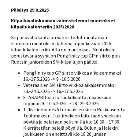
Päivitys 29.8.2025
Kilpailuvaliokunnan valmistelemat muutokset
kilpailukalenteriin 2025/2026
Kilpailuvaliokunta on valmistellut muutaman
isomman muutoksen lähinnä loppukevään 2026
kilpailukalenteriin. Alla on muutokset. Muutoksen
perustavana syynä on Pongfinity cup GP:n siirto pois
Ruotsin junioreiden SM-kilpailujen päältä.
Pongfinity cup GP siirto viikkoa aikaisemmaksi
16.-17.5.2026 -> 9.-10.5.2026
Veteraanien SM siirto viikkoa aikaisemmaksi
23.-24.5.2026 -> 16.-17.5.2026
STARAPRIL siirto toukokuulta maaliskuun
loppuun 9.-10.5.2026 -> 28.-29.3.2026
1-divisioonan 6/6 turnauksen siirto Ruskeasuolta
Tuulimäkeen, Tuulimäkeen laitetaan yhdeksän
pöytää ja pelataan pelit niillä klo 10.30 – 17.30.
Kierrätetään pelejä pöydillä. Oulun ja Halexin
joukkueen on ehdittävä klo 18.20 junaan