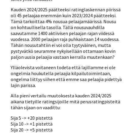
Kauden 2024/2025 päätteeksi ratinglaskennan piirissä
oli 45 pelaajaa enemmän kuin 2023/2024 päätteeksi.
Tämä tarkoittaa 4% nousua pelaajamäärissä. Nousu
on kohtuullisella tasolla. Tällä nousuvauhdilla
saavutamme 1400 aktiivisen pelaajan rajan viidessä
vuodessa. 2000 pelaajan raja puhkaistaan 14 vuodessa.
Tähän nousutahtiin ei voi olla tyytyväinen, mutta
pystyvätkö seuramme nykyisellään ottamaan kovin
paljon uusia pelaajia vastaan kerralla muutenkaan?
Ylläolevista voitaneen todeta että lajillamme ei ole
ongelmia houkutella pelaajia kilpailutoimintaan,
ongelma liittyy siihen että emme saa pelaajia pidettyä
lajin parissa.
Alla pieni vertailu muutoksesta kauden 2024/2025
aikana tietyille ratingsijoille mitä perusratingpisteitä
tähän sijaan on vaadittu:
Sija 5 -> +20 pistettä
Sija 10 -> +1 pistettä
Sija 20 -> +5 pistettä