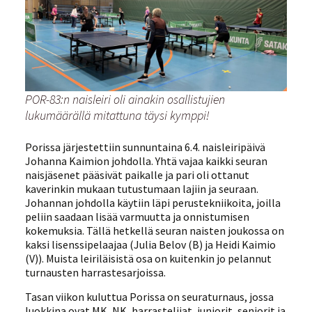
POR-83:n naisleiri oli ainakin osallistujien
lukumäärällä mitattuna täysi kymppi!
Porissa järjestettiin sunnuntaina 6.4. naisleiripäivä
Johanna Kaimion johdolla. Yhtä vajaa kaikki seuran
naisjäsenet pääsivät paikalle ja pari oli ottanut
kaverinkin mukaan tutustumaan lajiin ja seuraan.
Johannan johdolla käytiin läpi perustekniikoita, joilla
peliin saadaan lisää varmuutta ja onnistumisen
kokemuksia. Tällä hetkellä seuran naisten joukossa on
kaksi lisenssipelaajaa (Julia Belov (B) ja Heidi Kaimio
(V)). Muista leiriläisistä osa on kuitenkin jo pelannut
turnausten harrastesarjoissa.
Tasan viikon kuluttua Porissa on seuraturnaus, jossa
luokkina ovat MK, NK, harrastelijat, juniorit, seniorit ja