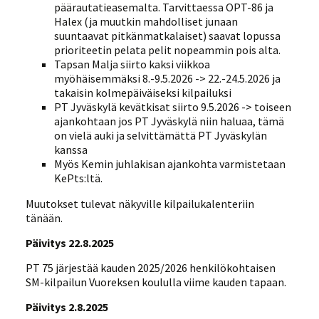
päärautatieasemalta. Tarvittaessa OPT-86 ja
Halex (ja muutkin mahdolliset junaan
suuntaavat pitkänmatkalaiset) saavat lopussa
prioriteetin pelata pelit nopeammin pois alta.
Tapsan Malja siirto kaksi viikkoa
myöhäisemmäksi 8.-9.5.2026 -> 22.-24.5.2026 ja
takaisin kolmepäiväiseksi kilpailuksi
PT Jyväskylä kevätkisat siirto 9.5.2026 -> toiseen
ajankohtaan jos PT Jyväskylä niin haluaa, tämä
on vielä auki ja selvittämättä PT Jyväskylän
kanssa
Myös Kemin juhlakisan ajankohta varmistetaan
KePts:ltä.
Muutokset tulevat näkyville kilpailukalenteriin
tänään.
Päivitys 22.8.2025
PT 75 järjestää kauden 2025/2026 henkilökohtaisen
SM-kilpailun Vuoreksen koululla viime kauden tapaan.
Päivitys 2.8.2025