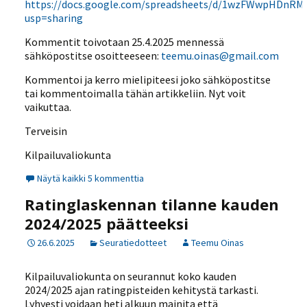
https://docs.google.com/spreadsheets/d/1wzFWwpHDnRMA
usp=sharing
Kommentit toivotaan 25.4.2025 mennessä
sähköpostitse osoitteeseen:
teemu.oinas@gmail.com
Kommentoi ja kerro mielipiteesi joko sähköpostitse
tai kommentoimalla tähän artikkeliin. Nyt voit
vaikuttaa.
Terveisin
Kilpailuvaliokunta
Näytä kaikki 5 kommenttia
Ratinglaskennan tilanne kauden
2024/2025 päätteeksi
26.6.2025
Seuratiedotteet
Teemu Oinas
Kilpailuvaliokunta on seurannut koko kauden
2024/2025 ajan ratingpisteiden kehitystä tarkasti.
Lyhyesti voidaan heti alkuun mainita että