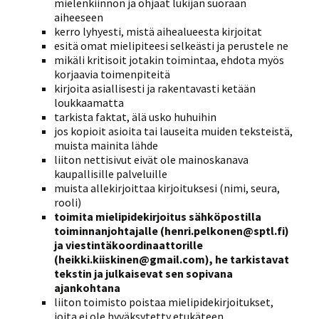
mielenkiinnon ja ohjaat lukijan suoraan
aiheeseen
kerro lyhyesti, mistä aihealueesta kirjoitat
esitä omat mielipiteesi selkeästi ja perustele ne
mikäli kritisoit jotakin toimintaa, ehdota myös
korjaavia toimenpiteitä
kirjoita asiallisesti ja rakentavasti ketään
loukkaamatta
tarkista faktat, älä usko huhuihin
jos kopioit asioita tai lauseita muiden teksteistä,
muista mainita lähde
liiton nettisivut eivät ole mainoskanava
kaupallisille palveluille
muista allekirjoittaa kirjoituksesi (nimi, seura,
rooli)
toimita mielipidekirjoitus sähköpostilla
toiminnanjohtajalle (henri.pelkonen@sptl.fi)
ja viestintäkoordinaattorille
(heikki.kiiskinen@gmail.com), he tarkistavat
tekstin ja julkaisevat sen sopivana
ajankohtana
liiton toimisto poistaa mielipidekirjoitukset,
joita ei ole hyväksytetty etukäteen