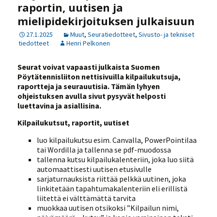
raportin, uutisen ja
mielipidekirjoituksen julkaisuun
27.1.2025
Muut
,
Seuratiedotteet
,
Sivusto- ja tekniset
tiedotteet
Henri Pelkonen
Seurat voivat vapaasti julkaista Suomen
Pöytätennisliiton nettisivuilla kilpailukutsuja,
raportteja ja seurauutisia. Tämän lyhyen
ohjeistuksen avulla sivut pysyvät helposti
luettavina ja asiallisina.
Kilpailukutsut, raportit, uutiset
luo kilpailukutsu esim. Canvalla, PowerPointilaa
tai Wordilla ja tallenna se pdf-muodossa
tallenna kutsu kilpailukalenteriin, joka luo siitä
automaattisesti uutisen etusivulle
sarjaturnauksista riittää pelkkä uutinen, joka
linkitetään tapahtumakalenteriin eli erillistä
liitettä ei välttämättä tarvita
muokkaa uutisen otsikoksi ”Kilpailun nimi,