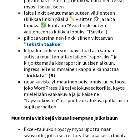
päivämäärä – kutsu” ja kopio varsinainen teksti
myös itse uutiseen
laita linkit avautumaan uuteen välilehteen
(klikkaa linkin päällä
– sitten
ja laita
lopuksi
kohtaan ”Avaa linkki uuteen
välilehteen ja klikkaa lopuksi ”Päivitä”)
piilota varsinainen linkki siihen viittaavan
”tekstin taakse”
kilpailun jälkeen voit päivittää tätä samaa
uutista muuttamalla otsikon ”raportiksi” ja
kirjoittamalla kisaraportin uutisen alkuun,
ingressi eli ensimmäinen kappale kannattaa
”boldata” (B)
rajaa kuvista ylimäärinen pois, onnistuu helposti
joko WordPressillä tai valokuvaeditorilla, käytä
mielellään vaakakuvia ja julkaise ne
”täysikokoisina”, ns. puolivartalokuva palkituista
sopii parhaiten
Muutamia vinkkejä visuaalisempaan julkaisuun
Excel-taulukon pystyy myös upottamaan
sivustolle, jotta sitä ei tarvitse joka kerta ladata