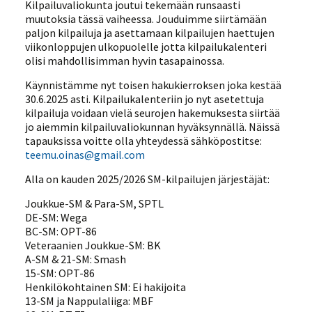
Kilpailuvaliokunta joutui tekemään runsaasti
muutoksia tässä vaiheessa. Jouduimme siirtämään
paljon kilpailuja ja asettamaan kilpailujen haettujen
viikonloppujen ulkopuolelle jotta kilpailukalenteri
olisi mahdollisimman hyvin tasapainossa.
Käynnistämme nyt toisen hakukierroksen joka kestää
30.6.2025 asti. Kilpailukalenteriin jo nyt asetettuja
kilpailuja voidaan vielä seurojen hakemuksesta siirtää
jo aiemmin kilpailuvaliokunnan hyväksynnällä. Näissä
tapauksissa voitte olla yhteydessä sähköpostitse:
teemu.oinas@gmail.com
Alla on kauden 2025/2026 SM-kilpailujen järjestäjät:
Joukkue-SM & Para-SM, SPTL
DE-SM: Wega
BC-SM: OPT-86
Veteraanien Joukkue-SM: BK
A-SM & 21-SM: Smash
15-SM: OPT-86
Henkilökohtainen SM: Ei hakijoita
13-SM ja Nappulaliiga: MBF