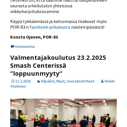
tietenkin on, että saamme nauttia naispelureiden
seurasta urheilutalon yhteisissä
viikkoharjoituksissamme.
Käypä tykkäämässä ja katsomassa lisäkuvat myös
POR-83:n
Facebook-julkaisusta
naisleiripäivästä!
Konsta Ojanen, POR-83
Kommentoi
Valmentajakoulutus 23.2.2025
Smash Centerissä
”loppuunmyyty”
11.2.2025
Kilpailut
,
Muut
,
Seuratiedotteet
Heikki
Kiiskinen