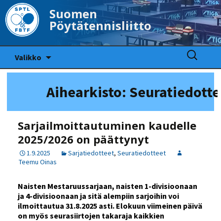
Suomen
Pöytätennisliitto
Siirry
Haku:
Valikko
sisältöön
Aihearkisto: Seuratiedotte
Sarjailmoittautuminen kaudelle
2025/2026 on päättynyt
1.9.2025
Sarjatiedotteet
,
Seuratiedotteet
Teemu Oinas
Naisten Mestaruussarjaan, naisten 1-divisioonaan
ja 4-divisioonaan ja sitä alempiin sarjoihin voi
ilmoittautua 31.8.2025 asti. Elokuun viimeinen päivä
on myös seurasiirtojen takaraja kaikkien