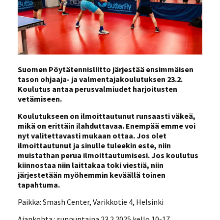
Suomen Pöytätennisliitto järjestää ensimmäisen
tason ohjaaja- ja valmentajakoulutuksen 23.2.
Koulutus antaa perusvalmiudet harjoitusten
vetämiseen.
Koulutukseen on ilmoittautunut runsaasti väkeä,
mikä on erittäin ilahduttavaa. Enempää emme voi
nyt valitettavasti mukaan ottaa. Jos olet
ilmoittautunut ja sinulle tuleekin este, niin
muistathan perua ilmoittautumisesi. Jos koulutus
kiinnostaa niin laittakaa toki viestiä, niin
järjestetään myöhemmin keväällä toinen
tapahtuma.
Paikka: Smash Center, Varikkotie 4, Helsinki
Ajankohta : sunnuntaina 23.2.2025 kello 10-17