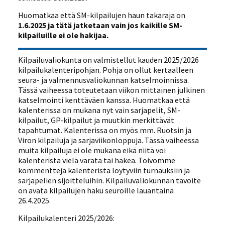
Huomatkaa että SM-kilpailujen haun takaraja on
1.6.2025 ja tätä jatketaan vain jos kaikille SM-
kilpailuille ei ole hakijaa.
Kilpailuvaliokunta on valmistellut kauden 2025/2026
kilpailukalenteripohjan. Pohja on ollut kertaalleen
seura- ja valmennusvaliokunnan katselmoinnissa.
Tässä vaiheessa toteutetaan viikon mittainen julkinen
katselmointi kenttäväen kanssa. Huomatkaa että
kalenterissa on mukana nyt vain sarjapelit, SM-
kilpailut, GP-kilpailut ja muutkin merkittävät
tapahtumat. Kalenterissa on myös mm. Ruotsin ja
Viron kilpailuja ja sarjaviikonloppuja. Tässä vaiheessa
muita kilpailuja ei ole mukana eikä niitä voi
kalenterista vielä varata tai hakea. Toivomme
kommentteja kalenterista löytyviin turnauksiin ja
sarjapelien sijoitteluihin. Kilpailuvaliokunnan tavoite
on avata kilpailujen haku seuroille lauantaina
26.4.2025.
Kilpailukalenteri 2025/2026: