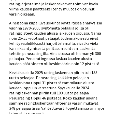
ratingjärjestelmä ja laskentakaavat toimivat hyvin.
Viime kauden päätteeksi tehty muutos on osunut
varsin oikeaan.
Aineistona kilpailuvaliokunta käytti tässä analyysissä
vuonna 1970-2000 syntyneitä pelaajia joilla oli
ratingpisteet kauden alussa ja kauden lopussa. Nämä
noin 25-55 -vuotiaat pelaajat todennäköisesti eivät
kehity vauhdikkaasti harjoittelemalla, eivätkä vielä
kärsi ikääntymisestä pelitason suhteen. Laskenta
tehtiin perusratingilla. Aineistossa oli hieman yli 300
pelaajaa. Perusratingeissa laskua kauden alusta
kauden päätökseen oli keskimäärin noin 12 pistettä.
Kevätkaudella 2025 ratinglaskennan piiriin tuli 155
uutta pelaajaa. Perusrating kaikkien pelaajien
keskiarvona tippui 31 pistettä tammikuun alusta
kauden loppuun verrattuna. Syyskaudella 2024
ratinglaskennan piiriin tuli 193 uutta pelaajaa.
Perusrating tippui 46 pistettä. Koko kauden aikana
saimme ratinglaskentaan yhteensä varsin mukavat
348 pelaajaa lisää. Valitettavasti lopettamisia on myös
lähes yhtä runsaasti.