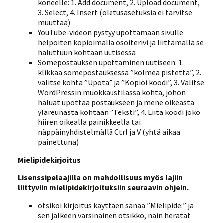
koneelle: 1. Add document, 2. Upload document,
3. Select, 4. Insert (oletusasetuksia ei tarvitse
muuttaa)
YouTube-videon pystyy upottamaan sivulle
helpoiten kopioimalla osoiterivi ja liittämällä se
haluttuun kohtaan uutisessa
Somepostauksen upottaminen uutiseen: 1.
klikkaa somepostauksessa ”kolmea pistettä”, 2.
valitse kohta ”Upota” ja ”Kopioi koodi”, 3. Valitse
WordPressin muokkaustilassa kohta, johon
haluat upottaa postaukseen ja mene oikeasta
yläreunasta kohtaan ”Teksti”, 4. Liitä koodi joko
hiiren oikealla painikkeella tai
näppäinyhdistelmällä Ctrl ja V (yhtä aikaa
painettuna)
Mielipidekirjoitus
Lisenssipelaajilla on mahdollisuus myös lajiin
liittyviin mielipidekirjoituksiin seuraavin ohjein.
otsikoi kirjoitus käyttäen sanaa ”Mielipide:” ja
sen jälkeen varsinainen otsikko, näin herätät