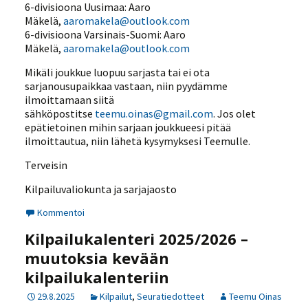
6-divisioona Uusimaa: Aaro
Mäkelä,
aaromakela@outlook.com
6-divisioona Varsinais-Suomi: Aaro
Mäkelä,
aaromakela@outlook.com
Mikäli joukkue luopuu sarjasta tai ei ota
sarjanousupaikkaa vastaan, niin pyydämme
ilmoittamaan siitä
sähköpostitse
teemu.oinas@gmail.com
. Jos olet
epätietoinen mihin sarjaan joukkueesi pitää
ilmoittautua, niin lähetä kysymyksesi Teemulle.
Terveisin
Kilpailuvaliokunta ja sarjajaosto
Kommentoi
Kilpailukalenteri 2025/2026 –
muutoksia kevään
kilpailukalenteriin
29.8.2025
Kilpailut
,
Seuratiedotteet
Teemu Oinas