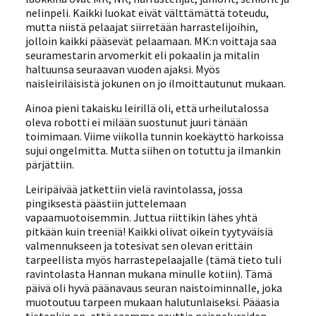
nelinpeli. Kaikki luokat eivät välttämättä toteudu,
mutta niistä pelaajat siirretään harrastelijoihin,
jolloin kaikki pääsevät pelaamaan. MK:n voittaja saa
seuramestarin arvomerkit eli pokaalin ja mitalin
haltuunsa seuraavan vuoden ajaksi. Myös
naisleiriläisistä jokunen on jo ilmoittautunut mukaan.
Ainoa pieni takaisku leirillä oli, että urheilutalossa
oleva robotti ei milään suostunut juuri tänään
toimimaan. Viime viikolla tunnin koekäyttö harkoissa
sujui ongelmitta. Mutta siihen on totuttu ja ilmankin
pärjättiin.
Leiripäivää jatkettiin vielä ravintolassa, jossa
pingiksestä päästiin juttelemaan
vapaamuotoisemmin. Juttua riittikin lähes yhtä
pitkään kuin treeniä! Kaikki olivat oikein tyytyväisiä
valmennukseen ja totesivat sen olevan erittäin
tarpeellista myös harrastepelaajalle (tämä tieto tuli
ravintolasta Hannan mukana minulle kotiin). Tämä
päivä oli hyvä päänavaus seuran naistoiminnalle, joka
muotoutuu tarpeen mukaan halutunlaiseksi. Pääasia