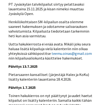
PT Jyväskylän talvikilpailut siirtyy pelattavaksi
lauantaina 15.11.2025 ja kisan nimeksi muuttuu
Jyväskylä Open.
Henkilökohtaisen SM-kilpailun osalta olemme
saaneet hakemuksen ja odotamme salivarauksen
vahvistumista. Kilpailusta tiedotetaan tarkemmin
heti kun asia varmistuu.
Uutta hakukierrosta ei enää avata. Mikäli joku seura
haluaa lisätä kilpailuja vielä kalenteriin niin olkaa
yhteyksissä sähköpostitse
teemu.oinas@gmail.com
niin kilpailuvaliokunta käsittelee hakemukset.
Päivitys 13.7.2025
Pietarsaaren kansalliset (järjestäjä Halex ja KoKu)
lisätty kalenteriin lauantaina 18.4.2026.
Päivitys 1.7.2025
Toinen hakukierros on nyt päättynyt ja uudet haetut
kilpailut on lisätty kalenteriin. Samalla kaikki tähän