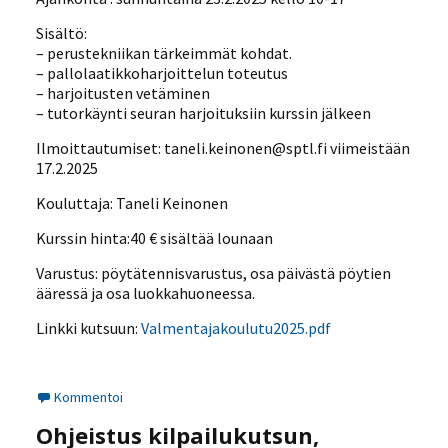
Sisältö:
– perustekniikan tärkeimmät kohdat.
– pallolaatikkoharjoittelun toteutus
– harjoitusten vetäminen
– tutorkäynti seuran harjoituksiin kurssin jälkeen
Ilmoittautumiset: taneli.keinonen@sptl.fi viimeistään
17.2.2025
Kouluttaja: Taneli Keinonen
Kurssin hinta:40 € sisältää lounaan
Varustus: pöytätennisvarustus, osa päivästä pöytien
ääressä ja osa luokkahuoneessa.
Linkki kutsuun:
Valmentajakoulutu2025.pdf
Kommentoi
Ohjeistus kilpailukutsun,