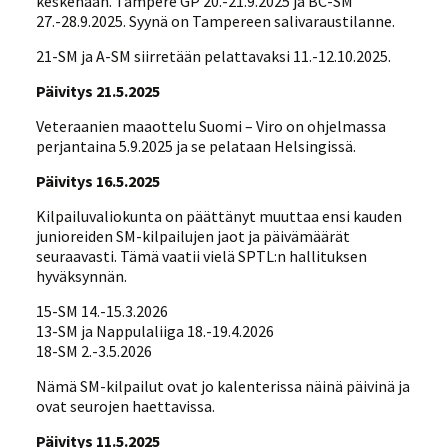
keskenään. Tampere GP 20.-21.9.2025 ja BC-SM
27.-28.9.2025. Syynä on Tampereen salivaraustilanne.
21-SM ja A-SM siirretään pelattavaksi 11.-12.10.2025.
Päivitys 21.5.2025
Veteraanien maaottelu Suomi – Viro on ohjelmassa
perjantaina 5.9.2025 ja se pelataan Helsingissä.
Päivitys 16.5.2025
Kilpailuvaliokunta on päättänyt muuttaa ensi kauden
junioreiden SM-kilpailujen jaot ja päivämäärät
seuraavasti. Tämä vaatii vielä SPTL:n hallituksen
hyväksynnän.
15-SM 14.-15.3.2026
13-SM ja Nappulaliiga 18.-19.4.2026
18-SM 2.-3.5.2026
Nämä SM-kilpailut ovat jo kalenterissa näinä päivinä ja
ovat seurojen haettavissa.
Päivitys 11.5.2025