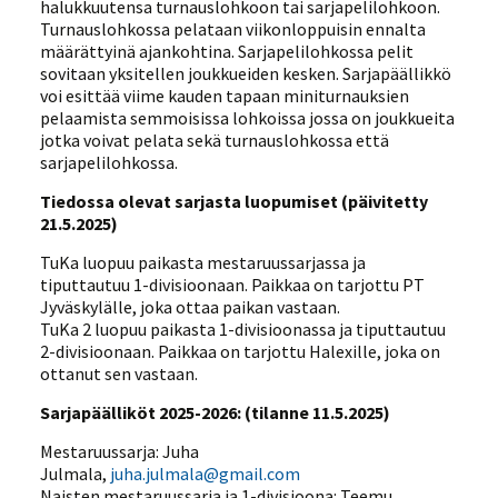
halukkuutensa turnauslohkoon tai sarjapelilohkoon.
Turnauslohkossa pelataan viikonloppuisin ennalta
määrättyinä ajankohtina. Sarjapelilohkossa pelit
sovitaan yksitellen joukkueiden kesken. Sarjapäällikkö
voi esittää viime kauden tapaan miniturnauksien
pelaamista semmoisissa lohkoissa jossa on joukkueita
jotka voivat pelata sekä turnauslohkossa että
sarjapelilohkossa.
Tiedossa olevat sarjasta luopumiset (päivitetty
21.5.2025)
TuKa luopuu paikasta mestaruussarjassa ja
tiputtautuu 1-divisioonaan. Paikkaa on tarjottu PT
Jyväskylälle, joka ottaa paikan vastaan.
TuKa 2 luopuu paikasta 1-divisioonassa ja tiputtautuu
2-divisioonaan. Paikkaa on tarjottu Halexille, joka on
ottanut sen vastaan.
Sarjapäälliköt 2025-2026: (tilanne 11.5.2025)
Mestaruussarja: Juha
Julmala,
juha.julmala@gmail.com
Naisten mestaruussarja ja 1-divisioona: Teemu