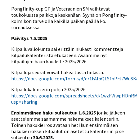
Pongfinity-cup GP ja Veteraanien SM vaihtavat
toukokuussa paikkoja keskenään. Syynä on Pongfinity-
kolmikon tarve olla kaikilla paikan päällä ko.
turnauksessa.
Päivitys 7.5.2025
Kilpailuvaliokunta sai erittäin niukasti kommentteja
kilpailukalenterista etukäteen. Avaamme nyt
kilpailujen haun kaudelle 2025/2026.
Kilpailuja seurat voivat hakea tästä linkistä:
https://docs.google.com/forms/d/e/1FAIpQLSfnPFJ7WuS
Kilpailukalenterin pohja 2025/2026:
https://docs.google.com/spreadsheets/d/1wzFWwpHDnRMA
usp=sharing
Ensimmäinen haku sulkeutuu 1.6.2025
jonka jälkeen
asettelemme saamamme hakemukset kalenteriin.
Toinen hakukierros avataan heti kun ensimmäisen
hakukierroksen kilpailut on asetettu kalenteriin ja se
sulkeutuu
30.6.2025.