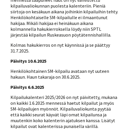
mennessä saapuneet haut on nyt vahvistettu
kilpailuvaliokunnan puolesta kalenteriin. Pieniä
siirtoja on kesäkuun aikana joihinkin kilpailuihin tehty.
Henkilökohtaiselle SM-kilpailulle ei ilmaantunut
hakijaa. Mikäli hakijaa ei heinäkuun aikana
kolmannella hakukierroksella löydy niin SPTL
järjestää kilpailun Ruskeasuon pöytätennishallilla.
Kolmas hakukierros on nyt käynnissä ja se päättyy
31.7.2025.
Päivitys 10.6.2025
Henkilökohtainen SM-kilpailu avataan nyt uuteen
hakuun. Haun takaraja on 30.6.2025.
Päivitys 6.6.2025
Kilpailukalenteri 2025/2026 on nyt päivitetty, mukana
on kaikki 1.6.2025 mennessä haetut kilpailut ja myös
SM-kilpailujen myönnöt. Kilpailuvaliokunta pyytää
että kaikki seurat käyvät läpi omat kilpailunsa ja
muutenkin koko kalenterin ajatuksen kanssa. Lisätyt
kilpailut ovat kalenterissa punaisella värillä.