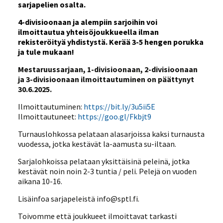
sarjapelien osalta.
4-divisioonaan ja alempiin sarjoihin voi
ilmoittautua yhteisöjoukkueella ilman
rekisteröityä yhdistystä. Kerää 3-5 hengen porukka
ja tule mukaan!
Mestaruussarjaan, 1-divisioonaan, 2-divisioonaan
ja 3-divisioonaan ilmoittautuminen on päättynyt
30.6.2025.
Ilmoittautuminen:
https://bit.ly/3u5ii5E
Ilmoittautuneet:
https://goo.gl/Fkbjt9
Turnauslohkossa pelataan alasarjoissa kaksi turnausta
vuodessa, jotka kestävät la-aamusta su-iltaan.
Sarjalohkoissa pelataan yksittäisinä peleinä, jotka
kestävät noin noin 2-3 tuntia / peli. Pelejä on vuoden
aikana 10-16.
Lisäinfoa sarjapeleistä info@sptl.fi.
Toivomme että joukkueet ilmoittavat tarkasti