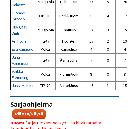
PT Tapiola
HakasLaur
25
5
20
Hakaste
Tuomas
OPT-86
PerkkTuom
21
4
17
Perkkiö
Huy Chau
PT Tapiola
ChauHuy
18
3
15
Dinh
Ari Holm
TuKa
HolmAri
15
2
13
Esa Kanasuo
KoKa
KanasEsa
4
0
4
Juha
TuKa
ÄänisJuha
7
0
7
Äänismaa
Veikka
KoKa
FlemmVeik
8
0
8
Flemming
Jussi Mäkelä
TIP-70
MäkelJuss
16
1
15
Sarjaohjelma
Piilota/Näytä
Huom!
Sarjatulokset voi syöttää klikkaamalla
Toiminnot-sarakkeen kynää.