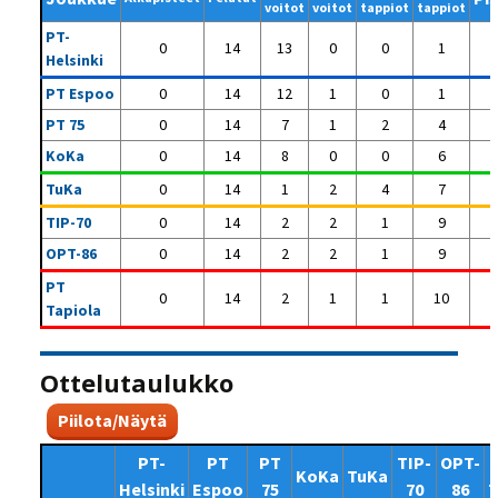
voitot
voitot
tappiot
tappiot
PT-
0
14
13
0
0
1
Helsinki
PT Espoo
0
14
12
1
0
1
PT 75
0
14
7
1
2
4
KoKa
0
14
8
0
0
6
TuKa
0
14
1
2
4
7
TIP-70
0
14
2
2
1
9
OPT-86
0
14
2
2
1
9
PT
0
14
2
1
1
10
Tapiola
Ottelutaulukko
Piilota/Näytä
PT-
PT
PT
TIP-
OPT-
KoKa
TuKa
Helsinki
Espoo
75
70
86
T