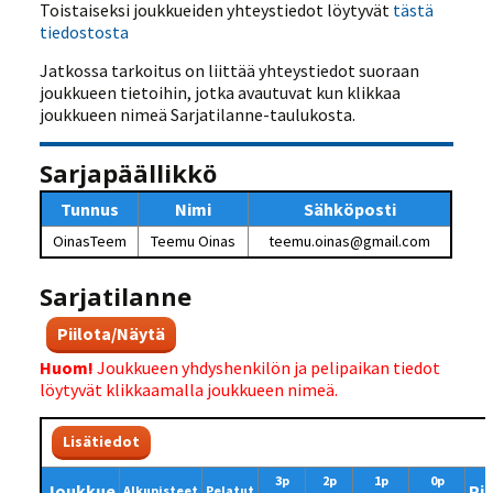
Toistaiseksi joukkueiden yhteystiedot löytyvät
tästä
tiedostosta
Jatkossa tarkoitus on liittää yhteystiedot suoraan
joukkueen tietoihin, jotka avautuvat kun klikkaa
joukkueen nimeä Sarjatilanne-taulukosta.
Sarjapäällikkö
Tunnus
Nimi
Sähköposti
OinasTeem
Teemu Oinas
teemu.oinas@gmail.com
Sarjatilanne
Piilota/Näytä
Huom!
Joukkueen yhdyshenkilön ja pelipaikan tiedot
löytyvät klikkaamalla joukkueen nimeä.
Lisätiedot
3p
2p
1p
0p
Joukkue
Pi
Alkupisteet
Pelatut