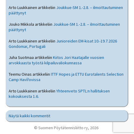
Arto Luukkainen
artikkeliin
Joukkue-SM 1.-2.8. – ilmoittautuminen
päättynyt
Jouko Mikkola
artikkeliin
Joukkue-SM 1.-2.8. – ilmoittautuminen
päättynyt
Arto Luukkainen
artikkeliin
Junioreiden EM-kisat 10.-19.7.2026
Gondomar, Portugali
Juha Suotmaa
artikkeliin
Kiitos Jori Haatajalle vuosien
arvokkaasta työstä kilpailuvaliokunnassa
Teemu Oinas
artikkeliin
ITTF Hopes ja ETTU Eurotalents Selection
Camp Havířovissa
Arto Luukkainen
artikkeliin
Yhteenveto SPTL:n hallituksen
kokouksesta 1.6.
Näytä kaikki kommentit
© Suomen Pöytätennisliitto ry, 2026