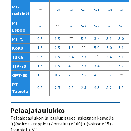
PT-
**
5-0
5-1
5-0
5-1
5-0
5-1
Helsinki
PT
5-2
**
5-2
5-2
5-2
5-2
4-3
Espoo
PT 75
0-5
1-5
**
5-2
3-4
5-1
5-0
KoKa
1-5
2-5
1-5
**
5-0
5-0
5-1
TuKa
0-5
1-5
3-4
2-5
**
3-4
5-1
TIP-70
1-5
1-5
4-3
2-5
3-4
**
5-2
OPT-86
1-5
0-5
2-5
2-5
4-3
5-2
**
PT
0-5
2-5
2-5
2-5
4-3
5-2
1-5
Tapiola
Pelaajataulukko
Pelaajataulukon lajittelupisteet lasketaan kaavalla
'(((voitot - tappiot) / ottelut) x 100) + (voitot x 15) -
(tappiot x 5)'