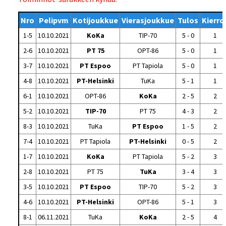
Nro
Pelipvm
Kotijoukkue
Vierasjoukkue
Tulos
Kierro
1-5
10.10.2021
KoKa
TIP-70
5 - 0
1
2-6
10.10.2021
PT 75
OPT-86
5 - 0
1
3-7
10.10.2021
PT Espoo
PT Tapiola
5 - 0
1
4-8
10.10.2021
PT-Helsinki
TuKa
5 - 1
1
6-1
10.10.2021
OPT-86
KoKa
2 - 5
2
5-2
10.10.2021
TIP-70
PT 75
4 - 3
2
8-3
10.10.2021
TuKa
PT Espoo
1 - 5
2
7-4
10.10.2021
PT Tapiola
PT-Helsinki
0 - 5
2
1-7
10.10.2021
KoKa
PT Tapiola
5 - 2
3
2-8
10.10.2021
PT 75
TuKa
3 - 4
3
3-5
10.10.2021
PT Espoo
TIP-70
5 - 2
3
4-6
10.10.2021
PT-Helsinki
OPT-86
5 - 1
3
8-1
06.11.2021
TuKa
KoKa
2 - 5
4