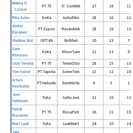
Miikka O
PT 75
O´ConMiik
27
16
11
´Connor
Riku Autio
KoKa
AutioRiku
28
16
12
Aleksi
PT Espoo
RäsänAlek
28
16
12
Räsänen
Vladimir Bril
OPT-86
BrilVlad
20
13
7
Sam
KoKa
KhosrSam
22
13
9
Khosravi
Otto Tennilä
PT 75
TenniOtto
28
15
13
Toni Soine
PT Tapiola
SoineToni
22
12
10
Arturs
PT-Helsinki
ReinhArtu
6
5
1
Reinholds
Joni
TuKa
AaltoJoni
22
10
12
Aaltonen
Patrik
PT 75
RissaPatr
26
11
15
Rissanen
Mart Luuk
TuKa
LuukMart
24
10
14
Jani