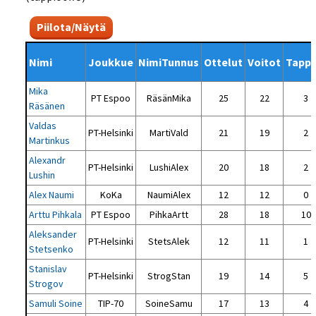
Piilota/Näytä
Nimi
Joukkue
NimiTunnus
Ottelut
Voitot
Tappi
Mika
PT Espoo
RäsänMika
25
22
3
Räsänen
Valdas
PT-Helsinki
MartiVald
21
19
2
Martinkus
Alexandr
PT-Helsinki
LushiAlex
20
18
2
Lushin
Alex Naumi
KoKa
NaumiAlex
12
12
0
Arttu Pihkala
PT Espoo
PihkaArtt
28
18
10
Aleksander
PT-Helsinki
StetsAlek
12
11
1
Stetsenko
Stanislav
PT-Helsinki
StrogStan
19
14
5
Strogov
Samuli Soine
TIP-70
SoineSamu
17
13
4