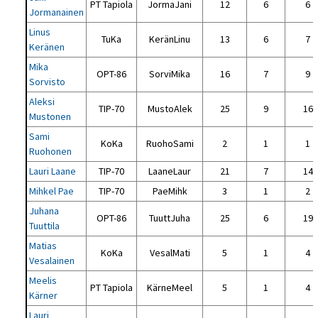
PT Tapiola
JormaJani
12
6
6
Jormanainen
Linus
TuKa
KeränLinu
13
6
7
Keränen
Mika
OPT-86
SorviMika
16
7
9
Sorvisto
Aleksi
TIP-70
MustoAlek
25
9
16
Mustonen
Sami
KoKa
RuohoSami
2
1
1
Ruohonen
Lauri Laane
TIP-70
LaaneLaur
21
7
14
Mihkel Pae
TIP-70
PaeMihk
3
1
2
Juhana
OPT-86
TuuttJuha
25
6
19
Tuuttila
Matias
KoKa
VesalMati
5
1
4
Vesalainen
Meelis
PT Tapiola
KärneMeel
5
1
4
Kärner
Lauri