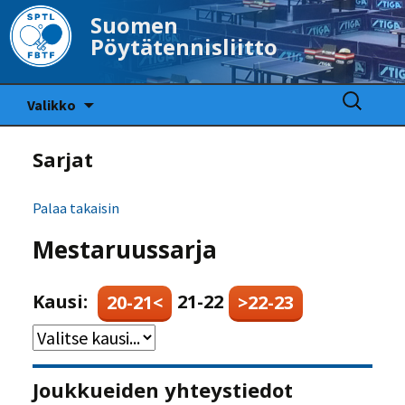
Suomen
Pöytätennisliitto
Siirry
Haku:
Valikko
sisältöön
Sarjat
Palaa takaisin
Mestaruussarja
Kausi:
21-22
20-21<
>22-23
Joukkueiden yhteystiedot