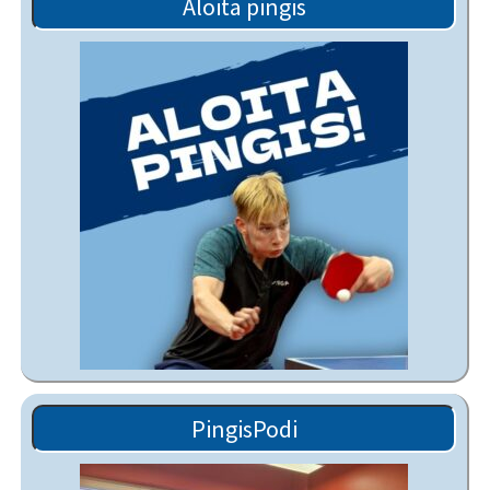
Aloita pingis
PingisPodi