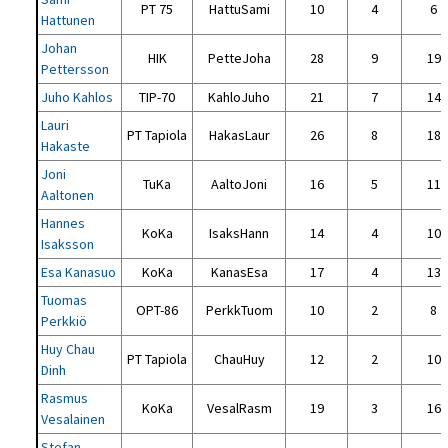
PT 75
HattuSami
10
4
6
Hattunen
Johan
HIK
PetteJoha
28
9
19
Pettersson
Juho Kahlos
TIP-70
KahloJuho
21
7
14
Lauri
PT Tapiola
HakasLaur
26
8
18
Hakaste
Joni
TuKa
AaltoJoni
16
5
11
Aaltonen
Hannes
KoKa
IsaksHann
14
4
10
Isaksson
Esa Kanasuo
KoKa
KanasEsa
17
4
13
Tuomas
OPT-86
PerkkTuom
10
2
8
Perkkiö
Huy Chau
PT Tapiola
ChauHuy
12
2
10
Dinh
Rasmus
KoKa
VesalRasm
19
3
16
Vesalainen
Stefan