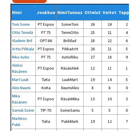
Nimi
Joukkue
NimiTunnus
Ottelut
Voitot
Tappi
Toni Soine
PT Espoo
SoineToni
26
24
2
Otto Tennilä
PT 75
TenniOtto
25
21
4
Vladimir Bril
OPT-86
BrilVlad
28
22
6
Arttu Pihkala
PT Espoo
PihkaArtt
26
21
5
Riku Autio
PT 75
AutioRiku
27
18
9
Aleksi
PT Espoo
RäsänAlek
12
11
1
Räsänen
Mart Luuk
TuKa
LuukMart
19
14
5
Alex Naumi
KoKa
NaumiAlex
8
8
0
Mika
PT Espoo
RäsänMika
13
10
3
Räsänen
Samuli Soine
TIP-70
SoineSamu
5
5
0
Markkos
TuKa
PukkMark
19
12
7
Pukk