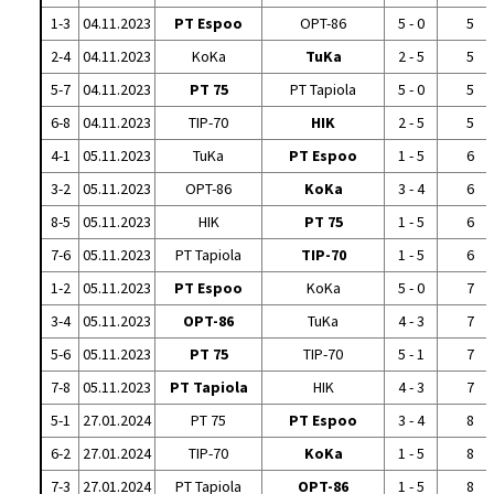
1-3
04.11.2023
PT Espoo
OPT-86
5 - 0
5
2-4
04.11.2023
KoKa
TuKa
2 - 5
5
5-7
04.11.2023
PT 75
PT Tapiola
5 - 0
5
6-8
04.11.2023
TIP-70
HIK
2 - 5
5
4-1
05.11.2023
TuKa
PT Espoo
1 - 5
6
3-2
05.11.2023
OPT-86
KoKa
3 - 4
6
8-5
05.11.2023
HIK
PT 75
1 - 5
6
7-6
05.11.2023
PT Tapiola
TIP-70
1 - 5
6
1-2
05.11.2023
PT Espoo
KoKa
5 - 0
7
3-4
05.11.2023
OPT-86
TuKa
4 - 3
7
5-6
05.11.2023
PT 75
TIP-70
5 - 1
7
7-8
05.11.2023
PT Tapiola
HIK
4 - 3
7
5-1
27.01.2024
PT 75
PT Espoo
3 - 4
8
6-2
27.01.2024
TIP-70
KoKa
1 - 5
8
7-3
27.01.2024
PT Tapiola
OPT-86
1 - 5
8