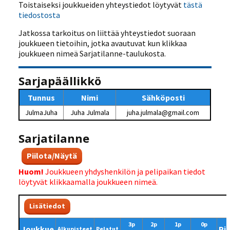
Toistaiseksi joukkueiden yhteystiedot löytyvät
tästä
tiedostosta
Jatkossa tarkoitus on liittää yhteystiedot suoraan
joukkueen tietoihin, jotka avautuvat kun klikkaa
joukkueen nimeä Sarjatilanne-taulukosta.
Sarjapäällikkö
Tunnus
Nimi
Sähköposti
JulmaJuha
Juha Julmala
juha.julmala@gmail.com
Sarjatilanne
Piilota/Näytä
Huom!
Joukkueen yhdyshenkilön ja pelipaikan tiedot
löytyvät klikkaamalla joukkueen nimeä.
Lisätiedot
3p
2p
1p
0p
Joukkue
Pi
Alkupisteet
Pelatut