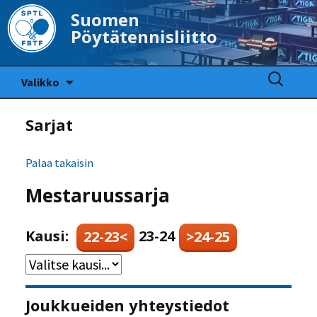
Suomen
Pöytätennisliitto
Siirry
Haku:
Valikko
sisältöön
Sarjat
Palaa takaisin
Mestaruussarja
Kausi:
23-24
22-23<
>24-25
Joukkueiden yhteystiedot