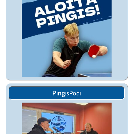
PingisPodi