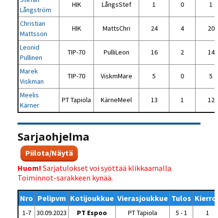
HIK
LångsStef
1
0
1
Långström
Christian
HIK
MattsChri
24
4
20
Mattsson
Leonid
TIP-70
PulliLeon
16
2
14
Pullinen
Marek
TIP-70
ViskmMare
5
0
5
Viskman
Meelis
PT Tapiola
KärneMeel
13
1
12
Kärner
Sarjaohjelma
Piilota/Näytä
Huom!
Sarjatulokset voi syöttää klikkaamalla
Toiminnot-sarakkeen kynää.
Nro
Pelipvm
Kotijoukkue
Vierasjoukkue
Tulos
Kierro
1-7
30.09.2023
PT Espoo
PT Tapiola
5 - 1
1