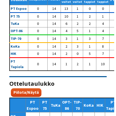
voitot
voitot
tappiot
tappiot
PT Espoo
0
14
13
1
0
0
PT 75
0
14
10
1
2
1
TuKa
0
14
6
2
2
4
OPT-86
0
14
4
5
1
4
TIP-70
0
14
3
1
3
7
KoKa
0
14
2
3
1
8
HIK
0
14
2
0
5
7
PT
0
14
1
2
1
10
Tapiola
Ottelutaulukko
Piilota/Näytä
PT
PT
OPT-
TIP-
PT
TuKa
KoKa
HIK
Espoo
75
86
70
Tapi