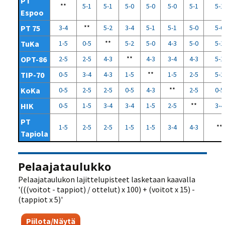
PT
**
5-1
5-1
5-0
5-0
5-0
5-1
5-1
Espoo
PT 75
3-4
**
5-2
3-4
5-1
5-1
5-0
5-0
TuKa
1-5
0-5
**
5-2
5-0
4-3
5-0
5-1
OPT-86
2-5
2-5
4-3
**
4-3
3-4
4-3
5-1
TIP-70
0-5
3-4
4-3
1-5
**
1-5
2-5
5-2
KoKa
0-5
2-5
2-5
0-5
4-3
**
2-5
0-5
HIK
0-5
1-5
3-4
3-4
1-5
2-5
**
3-4
PT
1-5
2-5
2-5
1-5
1-5
3-4
4-3
**
Tapiola
Pelaajataulukko
Pelaajataulukon lajittelupisteet lasketaan kaavalla
'(((voitot - tappiot) / ottelut) x 100) + (voitot x 15) -
(tappiot x 5)'
Piilota/Näytä