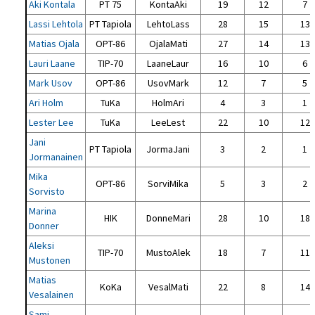
Aki Kontala
PT 75
KontaAki
19
12
7
Lassi Lehtola
PT Tapiola
LehtoLass
28
15
13
Matias Ojala
OPT-86
OjalaMati
27
14
13
Lauri Laane
TIP-70
LaaneLaur
16
10
6
Mark Usov
OPT-86
UsovMark
12
7
5
Ari Holm
TuKa
HolmAri
4
3
1
Lester Lee
TuKa
LeeLest
22
10
12
Jani
PT Tapiola
JormaJani
3
2
1
Jormanainen
Mika
OPT-86
SorviMika
5
3
2
Sorvisto
Marina
HIK
DonneMari
28
10
18
Donner
Aleksi
TIP-70
MustoAlek
18
7
11
Mustonen
Matias
KoKa
VesalMati
22
8
14
Vesalainen
Sami