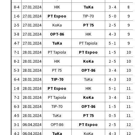
8-4
27.01.2024
HIK
TuKa
3 - 4
8
1-6
27.01.2024
PT Espoo
TIP-70
5 - 0
9
2-5
27.01.2024
KoKa
PT 75
2 - 5
9
3-8
27.01.2024
OPT-86
HIK
4 - 3
9
4-7
27.01.2024
TuKa
PT Tapiola
5 - 1
9
7-1
28.01.2024
PT Tapiola
PT Espoo
1 - 5
10
8-2
28.01.2024
HIK
KoKa
2 - 5
10
5-3
28.01.2024
PT 75
OPT-86
3 - 4
10
6-4
28.01.2024
TIP-70
TuKa
4 - 3
10
1-8
28.01.2024
PT Espoo
HIK
5 - 1
11
7-2
28.01.2024
PT Tapiola
KoKa
3 - 4
11
6-3
28.01.2024
TIP-70
OPT-86
1 - 5
11
4-5
28.01.2024
TuKa
PT 75
0 - 5
11
3-1
06.04.2024
OPT-86
PT Espoo
2 - 5
12
4-2
06.04.2024
TuKa
KoKa
4 - 3
12